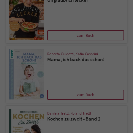
Unglaublich lecker
zum Buch
Roberta Guidotti
,
Katia Casprini
Mama, ich back das schon!
zum Buch
Daniela Trettl
,
Roland Trettl
Kochen zu zweit - Band 2