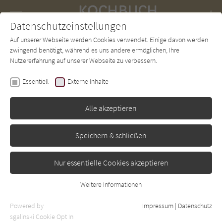
Navigation
Datenschutzeinstellungen
Couch
wechse
Auf unserer Webseite werden Cookies verwendet. Einige davon werden
Forum
Charts
Newsletter
SUCHE
zwingend benötigt, während es uns andere ermöglichen, Ihre
Nutzererfahrung auf unserer Webseite zu verbessern.
Kochbuch-Couch.de
Regionen
Deutschland
Essentiell
Externe Inhalte
Deutschland
Alle akzeptieren
Alle Bücher aus der Kategorie "Deutschland" auf Kochbuch-
Couch.de.
Speichern & schließen
Nur essentielle Cookies akzeptieren
Sortierung:
Standard
Weitere Informationen
Essentiell
Essentielle Cookies werden für grundlegende Funktionen der
Alle Themen anzeigen
Powered by
Impressum
|
Datenschutz
Webseite benötigt. Dadurch ist gewährleistet, dass die Webseite
sgalinski Cookie Opt In