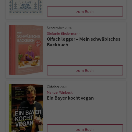
zum Buch
Name
tx_pwcomments_ahash
Anbieter
Literatur-Couch Medien GmbH & Co. KG
September 2026
Stefanie Biedermann
Oifach legger – Mein schwäbisches
Laufzeit
1 Jahr
Backbuch
Zweck
Cookie für Kommentare einzelner Buchtitel
zum Buch
Name
fe_typo_user
Oktober 2026
Anbieter
Literatur-Couch Medien GmbH & Co. KG
Manuel Winbeck
Ein Bayer kocht vegan
Laufzeit
Session
Dieses Cookie gewährleistet die
Kommunikation der Webseite mit dem
Zweck
Benutzer. Es wird benötigt um z. B. den
zum Buch