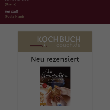
Sicherheitscode des Kontaktformulars zu
(Buene)
überprüfen.
Hot Stuff
(Paula-Mami)
Neu rezensiert