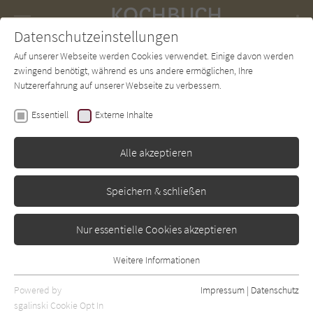
Navigation
Datenschutzeinstellungen
Couch
wechse
Auf unserer Webseite werden Cookies verwendet. Einige davon werden
Forum
Charts
Newsletter
SUCHE
zwingend benötigt, während es uns andere ermöglichen, Ihre
Nutzererfahrung auf unserer Webseite zu verbessern.
Kochbuch-Couch.de
Autor*in
Jan-Philipp Berner
Essentiell
Externe Inhalte
Jan-Philipp Berner
Alle akzeptieren
Sortierung:
Speichern & schließen
Standard
Nur essentielle Cookies akzeptieren
Alle Themen anzeigen
Weitere Informationen
Essentiell
Alle Zubereitungen anzeigen
Essentielle Cookies werden für grundlegende Funktionen der
Powered by
Impressum
|
Datenschutz
Alle Zutaten anzeigen
Webseite benötigt. Dadurch ist gewährleistet, dass die Webseite
sgalinski Cookie Opt In