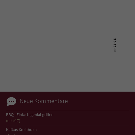
Sicherheitscode des Kontaktformulars zu
überprüfen.
Neue Kommentare
BBQ - Einfach genial grillen
(elke17)
Kafkas Kochbuch