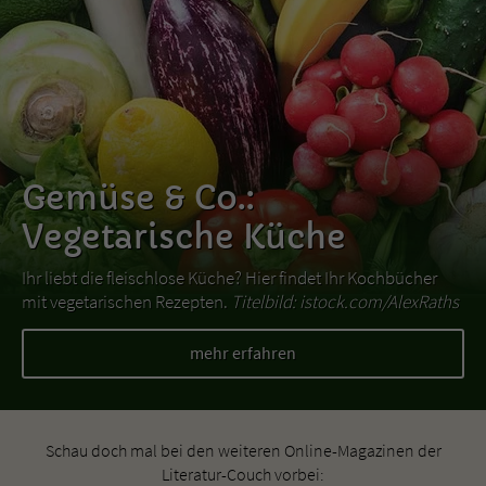
Gemüse & Co.:
Vegetarische Küche
Ihr liebt die fleischlose Küche? Hier findet Ihr Kochbücher
mit vegetarischen Rezepten.
Titelbild: istock.com/AlexRaths
mehr erfahren
Schau doch mal bei den weiteren Online-Magazinen der
Literatur-Couch vorbei: