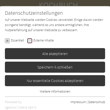
Navigation
Datenschutzeinstellungen
Couch
wechse
Auf unserer Webseite werden Cookies verwendet. Einige davon werden
Forum
Charts
Newsletter
SUCHE
zwingend benötigt, während es uns andere ermöglichen, Ihre
Nutzererfahrung auf unserer Webseite zu verbessern.
Kochbuch-Couch.de
Autor*in
Stevan Paul
Essentiell
Externe Inhalte
Stevan Paul
Alle akzeptieren
Sortierung:
Speichern & schließen
Standard
Nur essentielle Cookies akzeptieren
Alle Themen anzeigen
Weitere Informationen
Essentiell
Alle Zubereitungen anzeigen
Essentielle Cookies werden für grundlegende Funktionen der
Powered by
Impressum
|
Datenschutz
Alle Zutaten anzeigen
Webseite benötigt. Dadurch ist gewährleistet, dass die Webseite
sgalinski Cookie Opt In