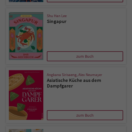
Sicherheitscode des Kontaktformulars zu
überprüfen.
Shu Han Lee
Singapur
zum Buch
Angkana Sirisaeng
,
Alex Neumayer
Asiatische Küche aus dem
Dampfgarer
zum Buch