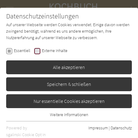
Navigation
Datenschutzeinstellungen
Couch
wechse
Auf unserer Webseite werden Cookies verwendet. Einige davon werden
Forum
Charts
Newsletter
SUCHE
zwingend benötigt, während es uns andere ermöglichen, Ihre
Nutzererfahrung auf unserer Webseite zu verbessern.
Kochbuch-Couch.de
Zubereitung
Dämpfen & Garen
Essentiell
Externe Inhalte
Dämpfen & Garen
Alle akzeptieren
Alle Bücher aus der Kategorie "Dämpfen & Garen" auf
Kochbuch-Couch.de.
Speichern & schließen
Nur essentielle Cookies akzeptieren
Sortierung:
Standard
Weitere Informationen
Essentiell
Essentielle Cookies werden für grundlegende Funktionen der
Alle Themen anzeigen
Powered by
Impressum
|
Datenschutz
Webseite benötigt. Dadurch ist gewährleistet, dass die Webseite
sgalinski Cookie Opt In