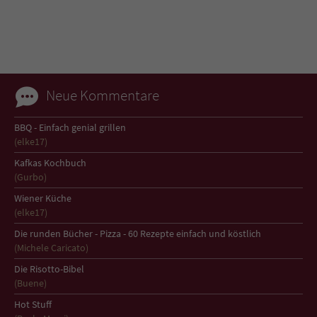
Sicherheitscode des Kontaktformulars zu
überprüfen.
Neue Kommentare
BBQ - Einfach genial grillen
(elke17)
Kafkas Kochbuch
(Gurbo)
Wiener Küche
(elke17)
Die runden Bücher - Pizza - 60 Rezepte einfach und köstlich
(Michele Caricato)
Die Risotto-Bibel
(Buene)
Hot Stuff