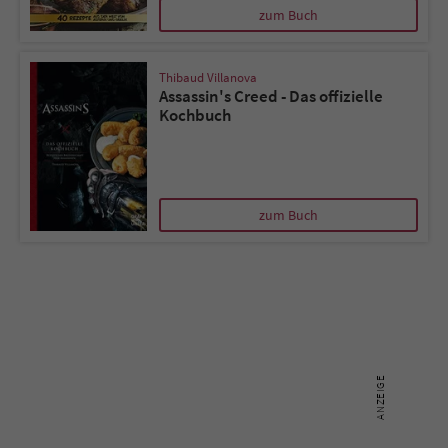
zum Buch
Name
tx_pwcomments_ahash
Thibaud Villanova
Anbieter
Literatur-Couch Medien GmbH & Co. KG
Assassin's Creed - Das offizielle
Kochbuch
Laufzeit
1 Jahr
Zweck
Cookie für Kommentare einzelner Buchtitel
zum Buch
Name
fe_typo_user
Anbieter
Literatur-Couch Medien GmbH & Co. KG
Laufzeit
Session
Dieses Cookie gewährleistet die
Kommunikation der Webseite mit dem
Zweck
Benutzer. Es wird benötigt um z. B. den