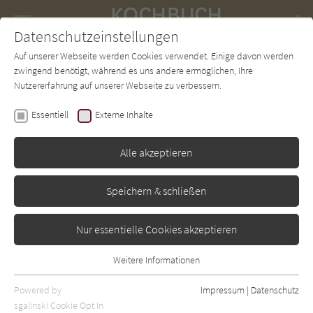
Navigation
Datenschutzeinstellungen
Couch
wechse
Auf unserer Webseite werden Cookies verwendet. Einige davon werden
Forum
Charts
Newsletter
SUCHE
zwingend benötigt, während es uns andere ermöglichen, Ihre
Nutzererfahrung auf unserer Webseite zu verbessern.
Kochbuch-Couch.de
Autor*in
Thibaud Villanova
Essentiell
Externe Inhalte
Thibaud Villanova
Alle akzeptieren
Sortierung:
Speichern & schließen
Standard
Nur essentielle Cookies akzeptieren
Alle Themen anzeigen
Weitere Informationen
Essentiell
Alle Zubereitungen anzeigen
Essentielle Cookies werden für grundlegende Funktionen der
Powered by
Impressum
|
Datenschutz
Alle Zutaten anzeigen
Webseite benötigt. Dadurch ist gewährleistet, dass die Webseite
sgalinski Cookie Opt In