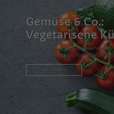
Gemüse & Co.:
Vegetarische K
Ihr liebt die fleischlose Küche? Hier findet I
vegetarischen Rezepten.
Titelbild: istock.co
mehr erfahren