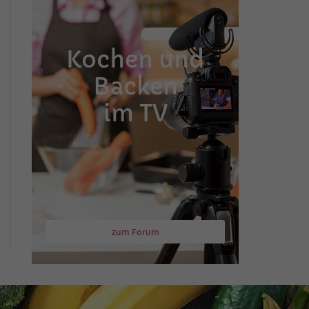
Kochen und
Backen
im TV
zum Forum