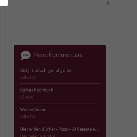
Neue Kommentare
BBQ - Einfach genial grillen
(elke17)
Kafkas Kochbuch
(Gurbo)
Wiener Küche
(elke17)
Die runden Bücher - Pizza - 60 Rezepte einfach und köstlich
(Michele Caricato)