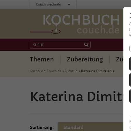
Couch wechseln
b
W
Themen
Zubereitung
Zuta
Kochbuch-Couch.de
Autor*in
Katerina Dimitriadis
Katerina Dimitr
Sortierung:
Standard
s