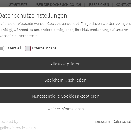
STARTSEITE
ÜBER DIE KOCHBUCH-COUCH
LESEZEICHEN
KONTAKT
Datenschutzeinstellungen
Auf unserer Webseite werden Cookies verwendet. Einige davon werden zwingen
enötigt, während es uns andere ermöglichen, Ihre Nutzererfahrung auf unserer
ebseite zu verbessern.
FORUM
Essentiell
Externe Inhalte
ten
Regionen
Autor*in
Magazin
Alle akzeptieren
Speichern & schließen
iadis
Nur essentielle Cookies akzeptieren
Weitere Informationen
Essentiell
Essentielle Cookies werden für grundlegende Funktionen der Webseite
Powered by
Impressum
|
Datenschut
benötigt. Dadurch ist gewährleistet, dass die Webseite einwandfrei
nur rezensierte Titel anzeigen
galinski Cookie Opt In