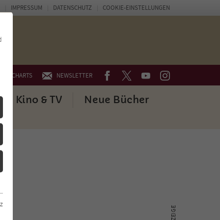
IMPRESSUM
DATENSCHUTZ
COOKIE-EINSTELLUNGEN
d
FACEBOOK
TWITTER
YOUTUBE
INSTAGRAM
CHARTS
NEWSLETTER
Kino & TV
Neue Bücher
z