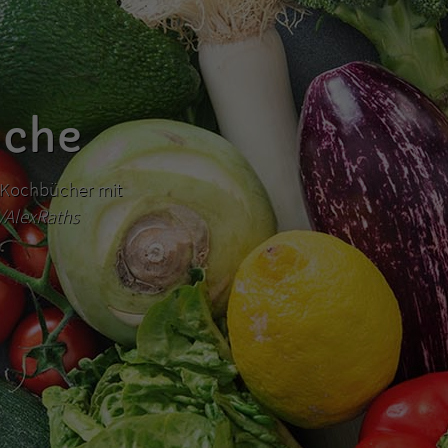
üche
hr Kochbücher mit
m/AlexRaths