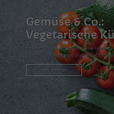
Gemüse & Co.:
Vegetarische K
Ihr liebt die fleischlose Küche? Hier findet I
vegetarischen Rezepten.
Titelbild: istock.co
mehr erfahren