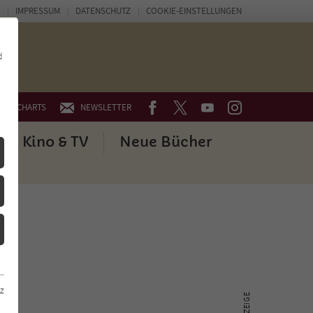
IMPRESSUM
DATENSCHUTZ
COOKIE-EINSTELLUNGEN
d
FACEBOOK
TWITTER
YOUTUBE
INSTAGRAM
CHARTS
NEWSLETTER
Kino & TV
Neue Bücher
z