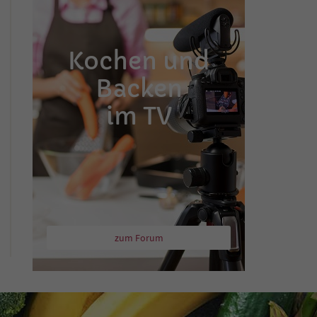
Kochen und
Backen
im TV
zum Forum