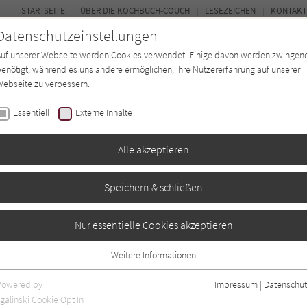
STARTSEITE
ÜBER DIE KOCHBUCH-COUCH
LESEZEICHEN
KONTAKT
Datenschutzeinstellungen
Auf unserer Webseite werden Cookies verwendet. Einige davon werden zwingen
enötigt, während es uns andere ermöglichen, Ihre Nutzererfahrung auf unserer
ebseite zu verbessern.
FORUM
Essentiell
Externe Inhalte
ten
Regionen
Autor*in
Magazin
Alle akzeptieren
Speichern & schließen
 Heinemann
Nur essentielle Cookies akzeptieren
Weitere Informationen
Essentiell
Essentielle Cookies werden für grundlegende Funktionen der Webseite
Powered by
Impressum
|
Datenschut
benötigt. Dadurch ist gewährleistet, dass die Webseite einwandfrei
nur rezensierte Titel anzeigen
galinski Cookie Opt In