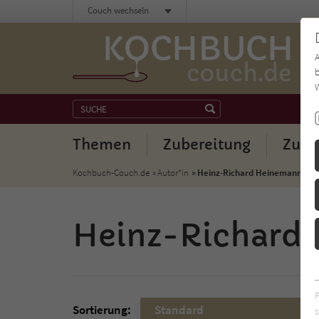
Couch wechseln
b
W
Themen
Zubereitung
Zuta
Kochbuch-Couch.de
Autor*in
Heinz-Richard Heinemann
Heinz-Richard
Sortierung:
Standard
s