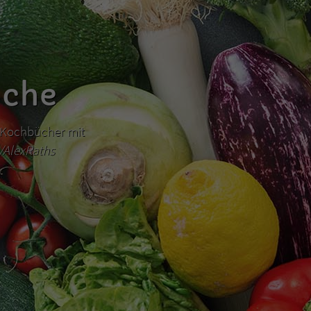
üche
hr Kochbücher mit
m/AlexRaths