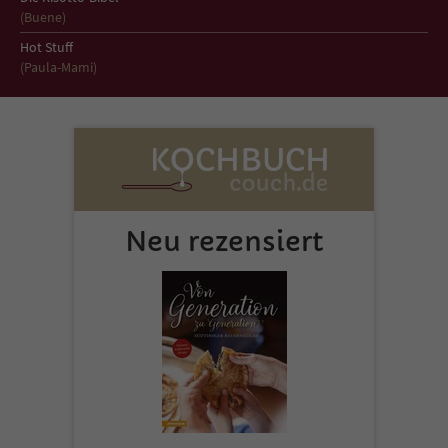
Sicherheitscode des Kontaktformulars zu
(Buene)
überprüfen.
Hot Stuff
(Paula-Mami)
Neu rezensiert