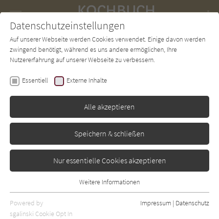
Navigation
Datenschutzeinstellungen
Couch
wechse
Auf unserer Webseite werden Cookies verwendet. Einige davon werden
Forum
Charts
Newsletter
SUCHE
zwingend benötigt, während es uns andere ermöglichen, Ihre
Nutzererfahrung auf unserer Webseite zu verbessern.
Kochbuch-Couch.de
Autor*in
Christine Sinnwell-Backes
Essentiell
Externe Inhalte
Christine Sinnwell-Backes
Alle akzeptieren
Sortierung:
Speichern & schließen
Standard
Nur essentielle Cookies akzeptieren
Alle Themen anzeigen
Weitere Informationen
Essentiell
Alle Zubereitungen anzeigen
Essentielle Cookies werden für grundlegende Funktionen der
Powered by
Impressum
|
Datenschutz
Alle Zutaten anzeigen
Webseite benötigt. Dadurch ist gewährleistet, dass die Webseite
sgalinski Cookie Opt In