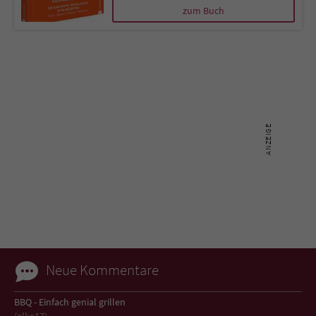
zum Buch
Name
tx_pwcomments_ahash
Anbieter
Literatur-Couch Medien GmbH & Co. KG
Laufzeit
1 Jahr
Zweck
Cookie für Kommentare einzelner Buchtitel
Name
fe_typo_user
Anbieter
Literatur-Couch Medien GmbH & Co. KG
Laufzeit
Session
Neue Kommentare
Dieses Cookie gewährleistet die
Kommunikation der Webseite mit dem
BBQ - Einfach genial grillen
Zweck
Benutzer. Es wird benötigt um z. B. den