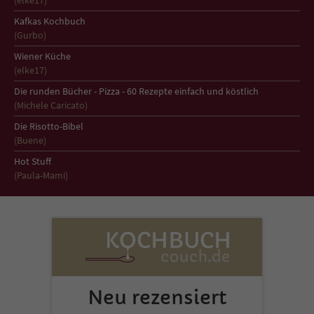
(elke17)
Sicherheitscode des Kontaktformulars zu
überprüfen.
Kafkas Kochbuch
(Gurbo)
Wiener Küche
(elke17)
Die runden Bücher - Pizza - 60 Rezepte einfach und köstlich
(Michele Caricato)
Die Risotto-Bibel
(Buene)
Hot Stuff
(Paula-Mami)
Neu rezensiert