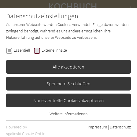
Navigation
Datenschutzeinstellungen
Couch
wechse
Auf unserer Webseite werden Cookies verwendet. Einige davon werden
Forum
Charts
Newsletter
SUCHE
zwingend benötigt, während es uns andere ermöglichen, Ihre
Nutzererfahrung auf unserer Webseite zu verbessern.
Kochbuch-Couch.de
Autor*in
Poppy O'Toole
Essentiell
Externe Inhalte
Poppy O'Toole
Alle akzeptieren
Sortierung:
Speichern & schließen
Standard
Nur essentielle Cookies akzeptieren
Alle Themen anzeigen
Weitere Informationen
Essentiell
Alle Zubereitungen anzeigen
Essentielle Cookies werden für grundlegende Funktionen der
Powered by
Impressum
|
Datenschutz
Alle Zutaten anzeigen
Webseite benötigt. Dadurch ist gewährleistet, dass die Webseite
sgalinski Cookie Opt In