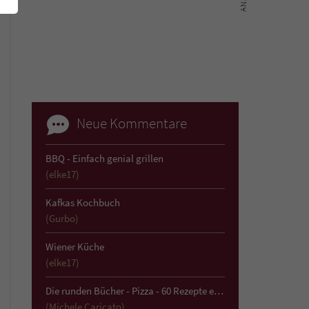
Neue Kommentare
BBQ - Einfach genial grillen
(elke17)
Kafkas Kochbuch
(Gurbo)
Wiener Küche
(elke17)
Die runden Bücher - Pizza - 60 Rezepte einfach und köstlich
(Michele Caricato)