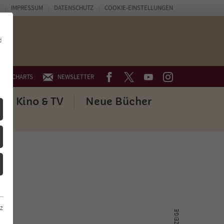
IMPRESSUM
DATENSCHUTZ
COOKIE-EINSTELLUNGEN
d
FACEBOOK
TWITTER
YOUTUBE
INSTAGRAM
CHARTS
NEWSLETTER
Kino & TV
Neue Bücher
z