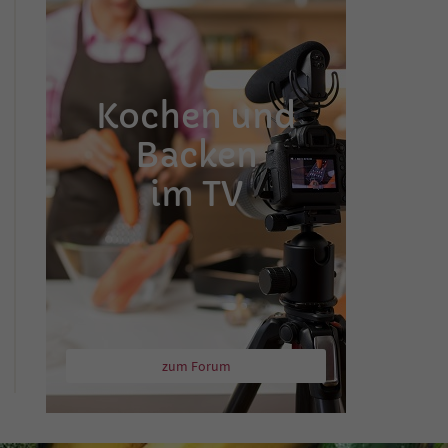
Kochen und
Backen
im TV
zum Forum