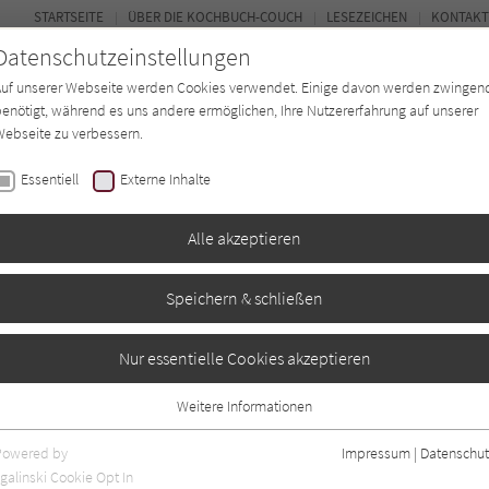
STARTSEITE
ÜBER DIE KOCHBUCH-COUCH
LESEZEICHEN
KONTAKT
Datenschutzeinstellungen
Auf unserer Webseite werden Cookies verwendet. Einige davon werden zwingen
enötigt, während es uns andere ermöglichen, Ihre Nutzererfahrung auf unserer
ebseite zu verbessern.
FORUM
Essentiell
Externe Inhalte
ten
Regionen
Autor*in
Magazin
Alle akzeptieren
Speichern & schließen
-Maeght
Nur essentielle Cookies akzeptieren
Weitere Informationen
Essentiell
Essentielle Cookies werden für grundlegende Funktionen der Webseite
Powered by
Impressum
|
Datenschut
benötigt. Dadurch ist gewährleistet, dass die Webseite einwandfrei
nur rezensierte Titel anzeigen
galinski Cookie Opt In