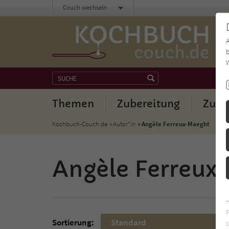
Couch wechseln
b
W
Themen
Zubereitung
Zuta
Kochbuch-Couch.de
Autor*in
Angèle Ferreux-Maeght
Angèle Ferreux
Sortierung:
Standard
s