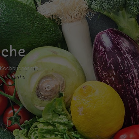
üche
hr Kochbücher mit
m/AlexRaths