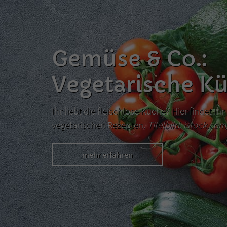
Gemüse & Co.:
Vegetarische K
Ihr liebt die fleischlose Küche? Hier findet I
vegetarischen Rezepten.
Titelbild: istock.co
mehr erfahren