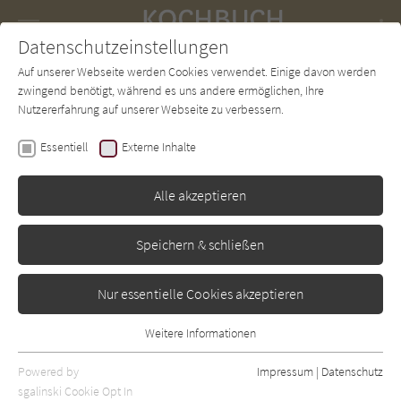
Navigation
Datenschutzeinstellungen
Couch
wechse
Auf unserer Webseite werden Cookies verwendet. Einige davon werden
Forum
Charts
Newsletter
SUCHE
zwingend benötigt, während es uns andere ermöglichen, Ihre
Nutzererfahrung auf unserer Webseite zu verbessern.
Kochbuch-Couch.de
Autor*in
Selina Periampillai
Essentiell
Externe Inhalte
Selina Periampillai
Alle akzeptieren
Sortierung:
Speichern & schließen
Standard
Nur essentielle Cookies akzeptieren
Alle Themen anzeigen
Weitere Informationen
Essentiell
Alle Zubereitungen anzeigen
Essentielle Cookies werden für grundlegende Funktionen der
Powered by
Impressum
|
Datenschutz
Alle Zutaten anzeigen
Webseite benötigt. Dadurch ist gewährleistet, dass die Webseite
sgalinski Cookie Opt In