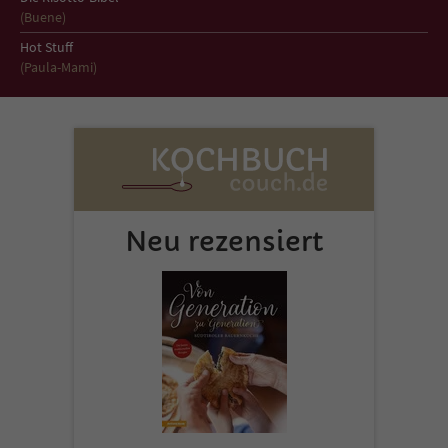
Sicherheitscode des Kontaktformulars zu
(Buene)
überprüfen.
Hot Stuff
(Paula-Mami)
Neu rezensiert