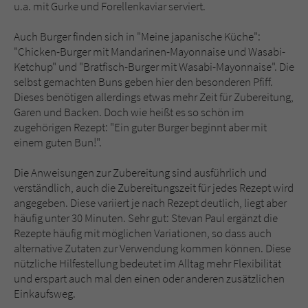
u.a. mit Gurke und Forellenkaviar serviert.
Auch Burger finden sich in "Meine japanische Küche":
"Chicken-Burger mit Mandarinen-Mayonnaise und Wasabi-
Ketchup" und "Bratfisch-Burger mit Wasabi-Mayonnaise". Die
selbst gemachten Buns geben hier den besonderen Pfiff.
Dieses benötigen allerdings etwas mehr Zeit für Zubereitung,
Garen und Backen. Doch wie heißt es so schön im
zugehörigen Rezept: "Ein guter Burger beginnt aber mit
einem guten Bun!".
Die Anweisungen zur Zubereitung sind ausführlich und
verständlich, auch die Zubereitungszeit für jedes Rezept wird
angegeben. Diese variiert je nach Rezept deutlich, liegt aber
häufig unter 30 Minuten. Sehr gut: Stevan Paul ergänzt die
Rezepte häufig mit möglichen Variationen, so dass auch
alternative Zutaten zur Verwendung kommen können. Diese
nützliche Hilfestellung bedeutet im Alltag mehr Flexibilität
und erspart auch mal den einen oder anderen zusätzlichen
Einkaufsweg.