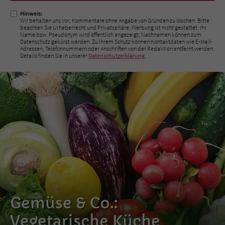
Hinweis:
Wir behalten uns vor, Kommentare ohne Angabe von Gründen zu löschen. Bitte
beachten Sie Urheberrecht und Privatsphäre; Werbung ist nicht gestattet. Ihr
Name bzw. Pseudonym wird öffentlich angezeigt; Nachnamen können zum
Datenschutz gekürzt werden. Zu Ihrem Schutz können Kontaktdaten wie E-Mail-
Adressen, Telefonnummern oder Anschriften von der Redaktion entfernt werden.
Details finden Sie in unserer
Datenschutzerklärung
.
Gemüse & Co.:
Vegetarische Küche