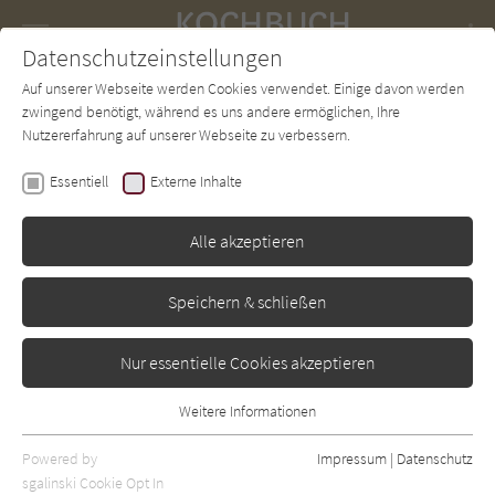
Navigation
Datenschutzeinstellungen
Couch
wechse
Auf unserer Webseite werden Cookies verwendet. Einige davon werden
Forum
Charts
Newsletter
SUCHE
zwingend benötigt, während es uns andere ermöglichen, Ihre
Nutzererfahrung auf unserer Webseite zu verbessern.
Stevan Paul
Essentiell
Externe Inhalte
Meine japanische Küche -
Rezepte für jeden Tag
Alle akzeptieren
Hölker
Erschienen: Januar 2017
Bibliogr. Angaben
0
Speichern & schließen
Nur essentielle Cookies akzeptieren
Weitere Informationen
Essentiell
Essentielle Cookies werden für grundlegende Funktionen der
Powered by
Impressum
|
Datenschutz
Webseite benötigt. Dadurch ist gewährleistet, dass die Webseite
sgalinski Cookie Opt In