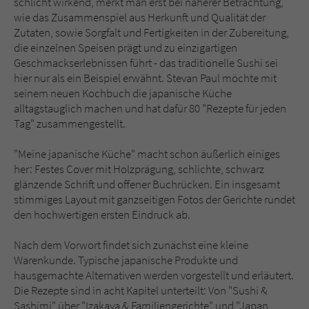
schlicht wirkend, merkt man erst bei näherer Betrachtung,
Sicherheitscode des Kontaktformulars zu
wie das Zusammenspiel aus Herkunft und Qualität der
überprüfen.
Zutaten, sowie Sorgfalt und Fertigkeiten in der Zubereitung,
die einzelnen Speisen prägt und zu einzigartigen
Geschmackserlebnissen führt - das traditionelle Sushi sei
hier nur als ein Beispiel erwähnt. Stevan Paul möchte mit
seinem neuen Kochbuch die japanische Küche
alltagstauglich machen und hat dafür 80 "Rezepte für jeden
Tag" zusammengestellt.
"Meine japanische Küche" macht schon äußerlich einiges
her: Festes Cover mit Holzprägung, schlichte, schwarz
glänzende Schrift und offener Buchrücken. Ein insgesamt
stimmiges Layout mit ganzseitigen Fotos der Gerichte rundet
den hochwertigen ersten Eindruck ab.
Nach dem Vorwort findet sich zunächst eine kleine
Warenkunde. Typische japanische Produkte und
hausgemachte Alternativen werden vorgestellt und erläutert.
Die Rezepte sind in acht Kapitel unterteilt: Von "Sushi &
Sashimi" über "Izakaya & Familiengerichte" und "Japan