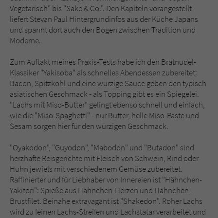
Vegetarisch" bis "Sake & Co.". Den Kapiteln vorangestellt
liefert Stevan Paul Hintergrundinfos aus der Küche Japans
und spannt dort auch den Bogen zwischen Tradition und
Moderne.
Zum Auftakt meines Praxis-Tests habe ich den Bratnudel-
Klassiker "Yakisoba" als schnelles Abendessen zubereitet:
Bacon, Spitzkohl und eine würzige Sauce geben den typisch
asiatischen Geschmack - als Topping gibt es ein Spiegelei.
"Lachs mit Miso-Butter" gelingt ebenso schnell und einfach,
wie die "Miso-Spaghetti" - nur Butter, helle Miso-Paste und
Sesam sorgen hier für den würzigen Geschmack.
"Oyakodon", "Guyodon", "Mabodon" und "Butadon" sind
herzhafte Reisgerichte mit Fleisch von Schwein, Rind oder
Huhn jewiels mit verschiedenem Gemüse zubereitet.
Raffinierter und für Liebhaber von Innereien ist "Hähnchen-
Yakitori": Spieße aus Hähnchen-Herzen und Hähnchen-
Brustfilet. Beinahe extravagant ist "Shakedon". Roher Lachs
wird zu feinen Lachs-Streifen und Lachstatar verarbeitet und