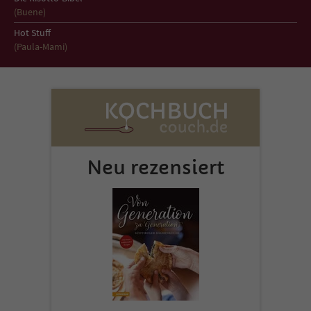
Sicherheitscode des Kontaktformulars zu
(Buene)
überprüfen.
Hot Stuff
(Paula-Mami)
Neu rezensiert