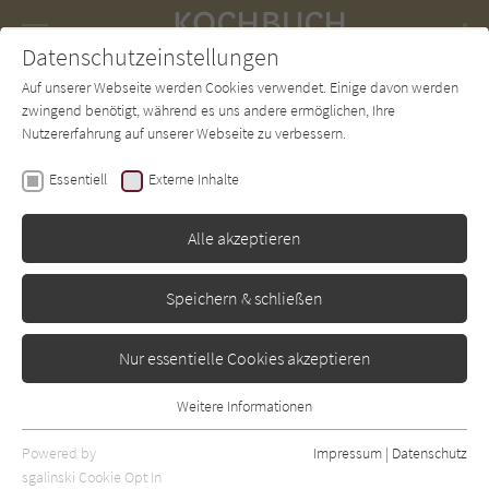
Navigation
Datenschutzeinstellungen
Couch
wechse
Auf unserer Webseite werden Cookies verwendet. Einige davon werden
Forum
Charts
Newsletter
SUCHE
zwingend benötigt, während es uns andere ermöglichen, Ihre
Nutzererfahrung auf unserer Webseite zu verbessern.
Kochbuch-Couch.de
Autor*in
Shu Han Lee
Essentiell
Externe Inhalte
Shu Han Lee
Alle akzeptieren
Sortierung:
Speichern & schließen
Standard
Nur essentielle Cookies akzeptieren
Alle Themen anzeigen
Weitere Informationen
Essentiell
Alle Zubereitungen anzeigen
Essentielle Cookies werden für grundlegende Funktionen der
Powered by
Impressum
|
Datenschutz
Alle Zutaten anzeigen
Webseite benötigt. Dadurch ist gewährleistet, dass die Webseite
sgalinski Cookie Opt In