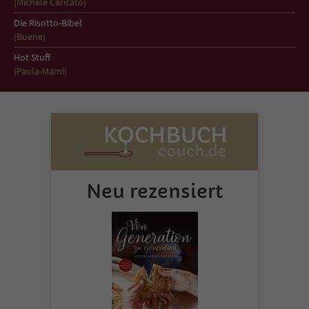
(Michele Caricato)
Sicherheitscode des Kontaktformulars zu
überprüfen.
Die Risotto-Bibel
(Buene)
Hot Stuff
(Paula-Mami)
Neu rezensiert