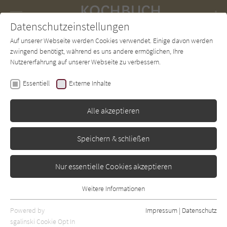
Navigation
Datenschutzeinstellungen
Couch
wechse
Auf unserer Webseite werden Cookies verwendet. Einige davon werden
Forum
Charts
Newsletter
SUCHE
zwingend benötigt, während es uns andere ermöglichen, Ihre
Nutzererfahrung auf unserer Webseite zu verbessern.
Kochbuch-Couch.de
Autor*in
Krämer, Nicola & Grimm, Jutta
Essentiell
Externe Inhalte
Krämer, Nicola & Grimm,
Alle akzeptieren
Jutta
Speichern & schließen
Sortierung:
Nur essentielle Cookies akzeptieren
Standard
Weitere Informationen
Alle Themen anzeigen
Essentiell
Essentielle Cookies werden für grundlegende Funktionen der
Powered by
Impressum
|
Datenschutz
Alle Zubereitungen anzeigen
Webseite benötigt. Dadurch ist gewährleistet, dass die Webseite
sgalinski Cookie Opt In