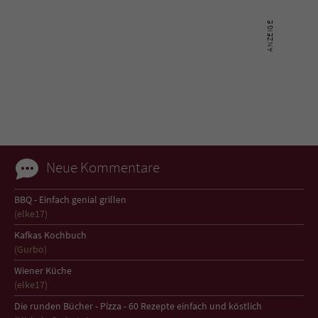
Name
tx_pwcomments_ahash
Anbieter
Literatur-Couch Medien GmbH & Co. KG
Laufzeit
1 Jahr
Zweck
Cookie für Kommentare einzelner Buchtitel
Neue Kommentare
Name
fe_typo_user
BBQ - Einfach genial grillen
Anbieter
Literatur-Couch Medien GmbH & Co. KG
(elke17)
Kafkas Kochbuch
Laufzeit
Session
(Gurbo)
Wiener Küche
Dieses Cookie gewährleistet die
(elke17)
Kommunikation der Webseite mit dem
Zweck
Benutzer. Es wird benötigt um z. B. den
Die runden Bücher - Pizza - 60 Rezepte einfach und köstlich