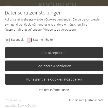
Navigation
Datenschutzeinstellungen
Couch
wechse
Auf unserer Webseite werden Cookies verwendet. Einige davon werden
Forum
Charts
Newsletter
SUCHE
zwingend benötigt, während es uns andere ermöglichen, Ihre
Nutzererfahrung auf unserer Webseite zu verbessern.
Kochbuch-Couch.de
Autor*in
Kay Halsey
Essentiell
Externe Inhalte
Kay Halsey
Alle akzeptieren
Sortierung:
Speichern & schließen
Standard
Nur essentielle Cookies akzeptieren
Alle Themen anzeigen
Weitere Informationen
Essentiell
Alle Zubereitungen anzeigen
Essentielle Cookies werden für grundlegende Funktionen der
Powered by
Impressum
|
Datenschutz
Alle Zutaten anzeigen
Webseite benötigt. Dadurch ist gewährleistet, dass die Webseite
sgalinski Cookie Opt In