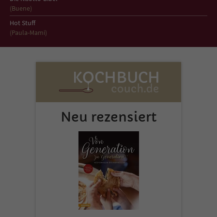
Sicherheitscode des Kontaktformulars zu
(Buene)
überprüfen.
Hot Stuff
(Paula-Mami)
Neu rezensiert