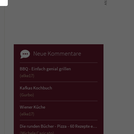
Neue Kommentare
BBQ - Einfach genial grillen
(elke17)
Kafkas Kochbuch
(Gurbo)
Wiener Küche
(elke17)
Die runden Bücher - Pizza - 60 Rezepte einfach und köstlich
(Michele Caricato)