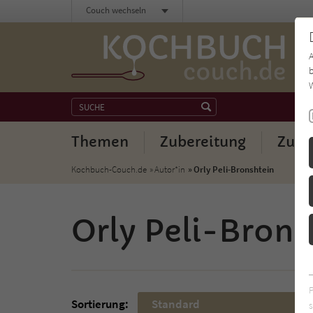
Couch wechseln
b
W
Themen
Zubereitung
Zuta
Kochbuch-Couch.de
Autor*in
Orly Peli-Bronshtein
Orly Peli-Brons
Sortierung:
Standard
s