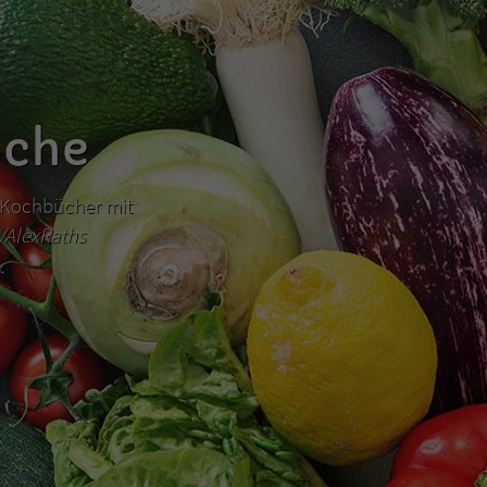
üche
hr Kochbücher mit
m/AlexRaths