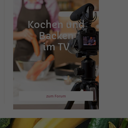
Kochen und
Backen
im TV
zum Forum