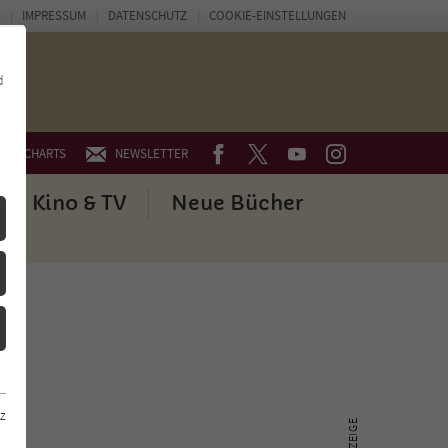
IMPRESSUM
DATENSCHUTZ
COOKIE-EINSTELLUNGEN
d
FACEBOOK
TWITTER
YOUTUBE
INSTAGRAM
CHARTS
NEWSLETTER
Kino & TV
Neue Bücher
z