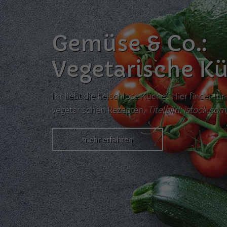
Gemüse & Co.:
Vegetarische K
Ihr liebt die fleischlose Küche? Hier findet I
vegetarischen Rezepten.
Titelbild: istock.co
mehr erfahren