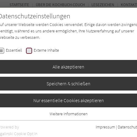
STARTSEITE
ÜBER DIE KOCHBUCH-COUCH
LESEZEICHEN
KONTAKT
Datenschutzeinstellungen
Auf unserer Webseite werden Cookies verwendet. Einige davon werden zwingen
enötigt, während es uns andere ermöglichen, Ihre Nutzererfahrung auf unserer
ebseite zu verbessern.
FORUM
Essentiell
Externe Inhalte
ten
Regionen
Autor*in
Magazin
Alle akzeptieren
Speichern & schließen
htein
Nur essentielle Cookies akzeptieren
Weitere Informationen
Essentiell
Essentielle Cookies werden für grundlegende Funktionen der Webseite
Powered by
Impressum
|
Datenschut
benötigt. Dadurch ist gewährleistet, dass die Webseite einwandfrei
nur rezensierte Titel anzeigen
galinski Cookie Opt In