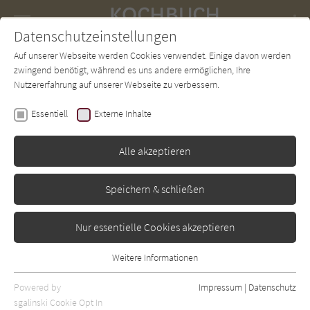
Navigation
Datenschutzeinstellungen
Couch
wechse
Auf unserer Webseite werden Cookies verwendet. Einige davon werden
Forum
Charts
Newsletter
SUCHE
zwingend benötigt, während es uns andere ermöglichen, Ihre
Nutzererfahrung auf unserer Webseite zu verbessern.
Rezensionen von
Essentiell
Externe Inhalte
Alle akzeptieren
Speichern & schließen
Nur essentielle Cookies akzeptieren
Weitere Informationen
Essentiell
Essentielle Cookies werden für grundlegende Funktionen der
Powered by
Impressum
|
Datenschutz
Webseite benötigt. Dadurch ist gewährleistet, dass die Webseite
sgalinski Cookie Opt In