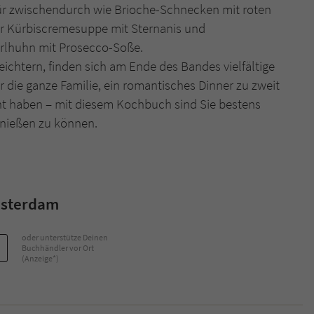
r zwischendurch wie Brioche-Schnecken mit roten
r Kürbiscremesuppe mit Sternanis und
Name
tx_pwcomments_ahash
rlhuhn mit Prosecco-Soße.
chtern, finden sich am Ende des Bandes vielfältige
Anbieter
Literatur-Couch Medien GmbH & Co. KG
 die ganze Familie, ein romantisches Dinner zu zweit
Laufzeit
1 Jahr
lant haben – mit diesem Kochbuch sind Sie bestens
genießen zu können.
Zweck
Cookie für Kommentare einzelner Buchtitel
Name
fe_typo_user
msterdam
Anbieter
Literatur-Couch Medien GmbH & Co. KG
oder unterstütze Deinen
Laufzeit
Session
Buchhändler vor Ort
(Anzeige*)
Dieses Cookie gewährleistet die Kommunikation der
Webseite mit dem Benutzer. Es wird benötigt um z. B.
Zweck
den Sicherheitscode des Kontaktformulars zu