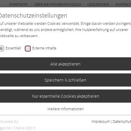
STARTSEITE
ÜBER DIE KOCHBUCH-COUCH
LESEZEICHEN
KONTAKT
Datenschutzeinstellungen
Auf unserer Webseite werden Cookies verwendet. Einige davon werden zwingen
enötigt, während es uns andere ermöglichen, Ihre Nutzererfahrung auf unserer
ebseite zu verbessern.
FORUM
Essentiell
Externe Inhalte
ten
Regionen
Autor*in
Magazin
Alle akzeptieren
Speichern & schließen
n Amsterdam
Nur essentielle Cookies akzeptieren
Weitere Informationen
Essentiell
Essentielle Cookies werden für grundlegende Funktionen der Webseite
Powered by
Impressum
|
Datenschut
benötigt. Dadurch ist gewährleistet, dass die Webseite einwandfrei
galinski Cookie Opt In