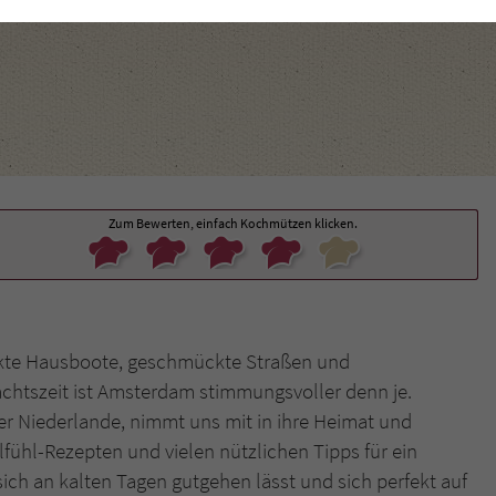
funktioniert.
Cookie-Informationen
Name
cookie_optin
Anbieter
Literatur-Couch Medien GmbH & Co. KG
Externe Inhalte
Wir verwenden auf unserer Website externe Inhalte, um Ihnen zusätzliche
Laufzeit
1 Jahr
Informationen anzubieten. Mit dem Laden der externen Inhalte akzeptieren Sie
die Datenschutzerklärung von YouTube (https://policies.google.com/privacy?
Wird benutzt, um Ihre Einstellungen für zur
hl=de).
Zum Bewerten, einfach Kochmützen klicken.
Zweck
Verwendung von Cookies auf dieser Website zu
speichern.
Name
tx_thrating_pi1_AnonymousRating_#
ckte Hausboote, geschmückte Straßen und
Anbieter
Literatur-Couch Medien GmbH & Co. KG
achtszeit ist Amsterdam stimmungsvoller denn je.
er Niederlande, nimmt uns mit in ihre Heimat und
Laufzeit
1 Jahr
fühl-Rezepten und vielen nützlichen Tipps für ein
Zweck
Cookie für die Bewertung einzelner Buchtitel
ich an kalten Tagen gutgehen lässt und sich perfekt auf