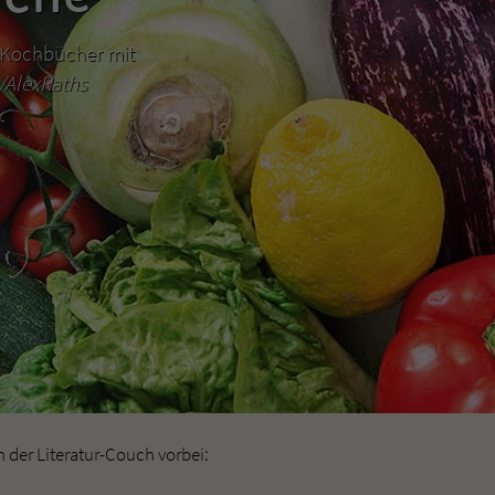
hr Kochbücher mit
m/AlexRaths
der Literatur-Couch vorbei: