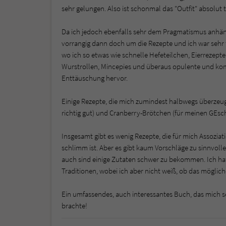
sehr gelungen. Also ist schonmal das "Outfit" absolut 
Da ich jedoch ebenfalls sehr dem Pragmatismus anhäng
vorrangig dann doch um die Rezepte und ich war sehr f
wo ich so etwas wie schnelle Hefeteilchen, Eierrezept
Wurstrollen, Mincepies und überaus opulente und komp
Enttäuschung hervor.
Einige Rezepte, die mich zumindest halbwegs überzeugt
richtig gut) und Cranberry-Brötchen (für meinen GEsch
Insgesamt gibt es wenig Rezepte, die für mich Assoziat
schlimm ist. Aber es gibt kaum Vorschläge zu sinnvolle
auch sind einige Zutaten schwer zu bekommen. Ich hatt
Traditionen, wobei ich aber nicht weiß, ob das möglich
Ein umfassendes, auch interessantes Buch, das mich s
brachte!