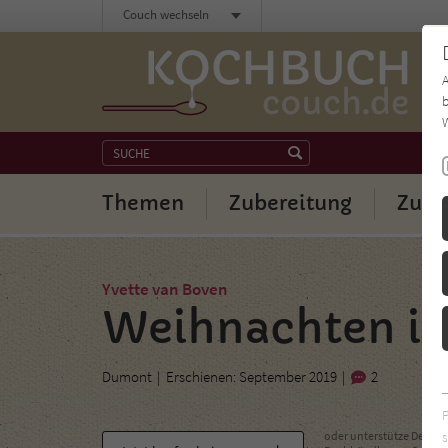
Couch wechseln
b
W
Themen
Zubereitung
Zuta
Yvette van Boven
Weihnachten i
Dumont
Erschienen: September 2019
2
s
oder unterstütze Deinen