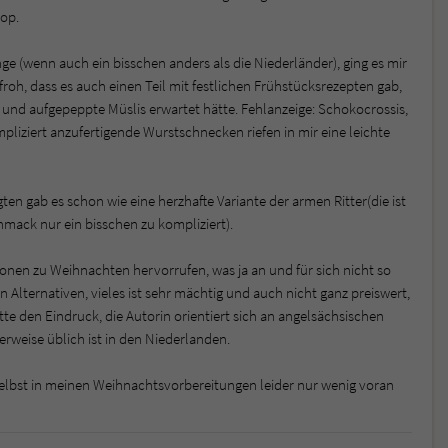
top.
e (wenn auch ein bisschen anders als die Niederländer), ging es mir
roh, dass es auch einen Teil mit festlichen Frühstücksrezepten gab,
e und aufgepeppte Müslis erwartet hätte. Fehlanzeige: Schokocrossis,
liziert anzufertigende Wurstschnecken riefen in mir eine leichte
en gab es schon wie eine herzhafte Variante der armen Ritter(die ist
mack nur ein bisschen zu kompliziert).
ionen zu Weihnachten hervorrufen, was ja an und für sich nicht so
n Alternativen, vieles ist sehr mächtig und auch nicht ganz preiswert,
e den Eindruck, die Autorin orientiert sich an angelsächsischen
erweise üblich ist in den Niederlanden.
elbst in meinen Weihnachtsvorbereitungen leider nur wenig voran