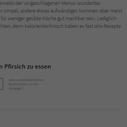
jenseits der vorgeschlagenen Menüs wunderbar
hr simpel, andere etwas aufwändiger, kommen aber meist
 für weniger geübte Köche gut machbar sein. Lediglich
chten, denn kalorientechnisch haben es fast alle Rezepte
 Pfirsich zu essen
oder unterstütze Deinen
Buchhändler vor Ort
(Anzeige*)