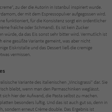
creme“, zu der die Autorin in Istanbul inspiriert wurde.
rdamom, der mit dem Espressopulver aufgegossen wird.
e funktioniert, für die Konsistenz sorgt ein ordentlicher
rème fraîche oder Schmand). Es ist kein Zucker
würde, da das Eis sonst sehr bitter wird. Vermutlich ist
eine gesüßte Variante gemeint, was aber nicht
inige Eiskristalle und das Dessert ließ die cremige
etwas vermissen.
es
lisische Variante des italienischen „Vincisgrassi“ dar. Sie
arisch bleibt, wenn man den Parmaschinken weglässt.
 sich hier der Aufwand, die Pasta selbst zu machen.
latten besonders luftig. Und das ist auch gut so, denn in
, sondern erneut Crème double. Das Ergebnis ist