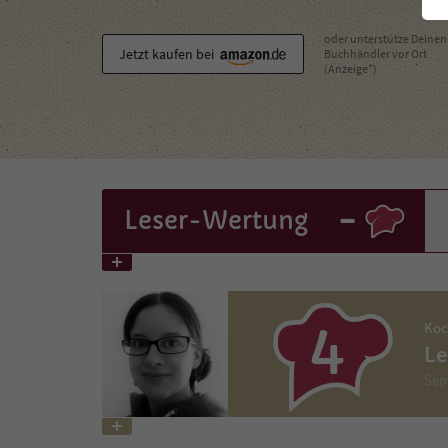
oder unterstütze Deinen
Jetzt kaufen bei
Buchhändler vor Ort
(Anzeige*)
-
Leser
-Wertung
4
Koc
Le
Sep