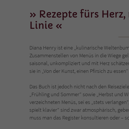
Rezepte fürs Herz, 
Linie
Diana Henry ist eine „kulinarische Weltenbu
Zusammenstellen von Menüs in die Wiege gele
saisonal, unkompliziert und mit Herz schätze
sie in „Von der Kunst, einen Pfirsich zu esse
Das Buch ist jedoch nicht nach den Reisezielen
„Frühling und Sommer“ sowie „Herbst und Wi
verzeichneten Menüs, sei es „stets verlangen
spielt klavier“ sind zwar atmosphärisch, gebe
muss man das Register konsultieren oder – so