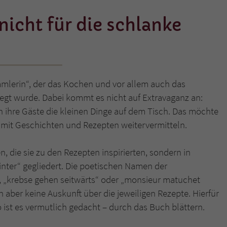
nicht für die schlanke
Name
tx_pwcomments_ahash
Anbieter
Literatur-Couch Medien GmbH & Co. KG
Laufzeit
1 Jahr
mmlerin“, der das Kochen und vor allem auch das
Zweck
Cookie für Kommentare einzelner Buchtitel
gt wurde. Dabei kommt es nicht auf Extravaganz an:
n ihre Gäste die kleinen Dinge auf dem Tisch. Das möchte
n“ mit Geschichten und Rezepten weitervermitteln.
Name
fe_typo_user
Anbieter
Literatur-Couch Medien GmbH & Co. KG
, die sie zu den Rezepten inspirierten, sondern in
nter“ gegliedert. Die poetischen Namen der
Laufzeit
Session
“, „krebse gehen seitwärts“ oder „monsieur matuchet
n aber keine Auskunft über die jeweiligen Rezepte. Hierfür
Dieses Cookie gewährleistet die Kommunikation der
 ist es vermutlich gedacht – durch das Buch blättern.
Webseite mit dem Benutzer. Es wird benötigt um z. B.
Zweck
den Sicherheitscode des Kontaktformulars zu