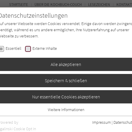
STARTSEITE
ÜBER DIE KOCHBUCH-COUCH
LESEZEICHEN
KONTAKT
Datenschutzeinstellungen
Auf unserer Webseite werden Cookies verwendet. Einige davon werden zwingen
enötigt, während es uns andere ermöglichen, Ihre Nutzererfahrung auf unserer
ebseite zu verbessern.
FORUM
Essentiell
Externe Inhalte
ten
Regionen
Autor*in
Magazin
Alle akzeptieren
Speichern & schließen
inen Pfirsich zu
Nur essentielle Cookies akzeptieren
Weitere Informationen
Essentiell
Essentielle Cookies werden für grundlegende Funktionen der Webseite
Powered by
Impressum
|
Datenschut
benötigt. Dadurch ist gewährleistet, dass die Webseite einwandfrei
galinski Cookie Opt In