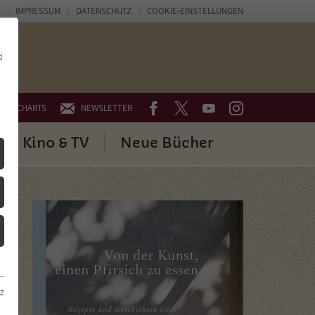
IMPRESSUM
DATENSCHUTZ
COOKIE-EINSTELLUNGEN
d
FACEBOOK
TWITTER
YOUTUBE
INSTAGRAM
CHARTS
NEWSLETTER
Kino & TV
Neue Bücher
z