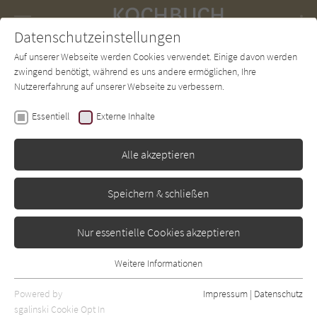
Navigation
Datenschutzeinstellungen
Couch
wechse
Auf unserer Webseite werden Cookies verwendet. Einige davon werden
Forum
Charts
Newsletter
SUCHE
zwingend benötigt, während es uns andere ermöglichen, Ihre
Nutzererfahrung auf unserer Webseite zu verbessern.
Regine Freyberg
,
Ansgar Freyberg
Essentiell
Externe Inhalte
Vegan Rock You - Plant
Power Kitchen
Alle akzeptieren
Südwest
Erschienen: Dezember 2024
0
Speichern & schließen
Nur essentielle Cookies akzeptieren
Weitere Informationen
Essentiell
Essentielle Cookies werden für grundlegende Funktionen der
Powered by
Impressum
|
Datenschutz
Webseite benötigt. Dadurch ist gewährleistet, dass die Webseite
sgalinski Cookie Opt In