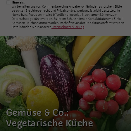
Hinweis:
Wir behalten uns vor, Kommentare ohne Angabe von Gründen zu löschen. Bitte
beachten Sie Urheberrecht und Privatsphäre; Werbung ist nicht gestattet. Ihr
Name bzw. Pseudonym wird öffentlich angezeigt; Nachnamen können zum
Datenschutz gekürzt werden. Zu Ihrem Schutz können Kontaktdaten wie E-Mail-
Adressen, Telefonnummern oder Anschriften von der Redaktion entfernt werden.
Details finden Sie in unserer
Datenschutzerklärung
.
Gemüse & Co.:
Vegetarische Küche