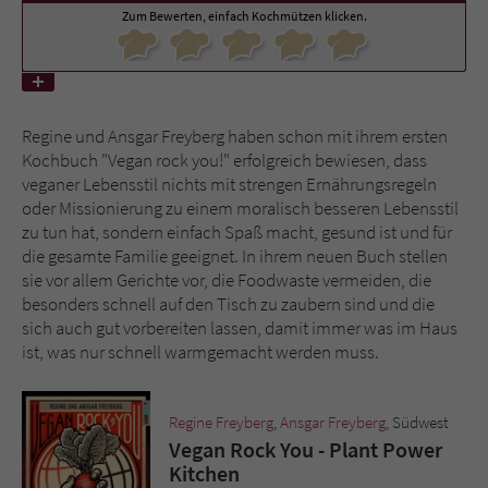
Zum Bewerten, einfach Kochmützen klicken.
Name
tx_pwcomments_ahash
Anbieter
Literatur-Couch Medien GmbH & Co. KG
Regine und Ansgar Freyberg haben schon mit ihrem ersten
Laufzeit
1 Jahr
Kochbuch "Vegan rock you!" erfolgreich bewiesen, dass
veganer Lebensstil nichts mit strengen Ernährungsregeln
Zweck
Cookie für Kommentare einzelner Buchtitel
oder Missionierung zu einem moralisch besseren Lebensstil
zu tun hat, sondern einfach Spaß macht, gesund ist und für
die gesamte Familie geeignet. In ihrem neuen Buch stellen
Name
fe_typo_user
sie vor allem Gerichte vor, die Foodwaste vermeiden, die
besonders schnell auf den Tisch zu zaubern sind und die
Anbieter
Literatur-Couch Medien GmbH & Co. KG
sich auch gut vorbereiten lassen, damit immer was im Haus
ist, was nur schnell warmgemacht werden muss.
Laufzeit
Session
Regine Freyberg
,
Ansgar Freyberg
, Südwest
Dieses Cookie gewährleistet die
Vegan Rock You - Plant Power
Kommunikation der Webseite mit dem
Kitchen
Zweck
Benutzer. Es wird benötigt um z. B. den