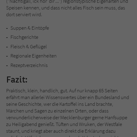
("Nachtigall, ick hör' dir ...") regionstypische Eigenarten und
Sicherheitscode des Kontaktformulars zu
Speisen kennen, und dass nicht alles Fisch sein muss, das
überprüfen.
dort serviert wird.
Suppen & Eintöpfe
Fischgerichte
Fleisch & Geflügel
Regionale Eigenheiten
Rezeptverzeichnis
Fazit:
Praktisch, klein, handlich, gut. Auf nur knapp 65 Seiten
erfährt man allerlei Wissenswertes über ein Bundesland und
seine Geschichte, wer die Kartoffel ins Land brachte,
Märchen und Sagen zu einzelnen Orten, oder dass
verwunderlicherweise der Mecklenburger gerne Hanfsuppe
zu Heiligabend genießt. Tüften und Wruken, der Westfale
staunt, und kriegt aber auch direkt die Erklärung dazu