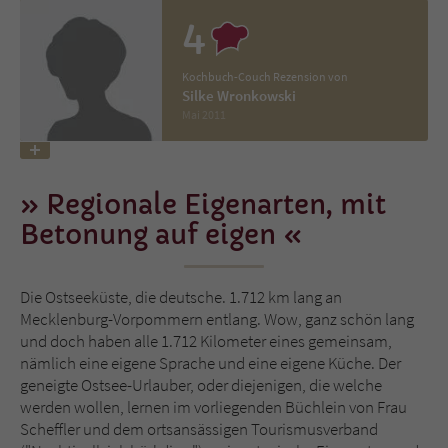
4
Name
tx_pwcomments_ahash
Kochbuch-Couch Rezension von
Anbieter
Literatur-Couch Medien GmbH & Co. KG
Silke Wronkowski
Mai 2011
Laufzeit
1 Jahr
Zweck
Cookie für Kommentare einzelner Buchtitel
Regionale Eigenarten, mit
Betonung auf eigen
Name
fe_typo_user
Die Ostseeküste, die deutsche. 1.712 km lang an
Anbieter
Literatur-Couch Medien GmbH & Co. KG
Mecklenburg-Vorpommern entlang. Wow, ganz schön lang
und doch haben alle 1.712 Kilometer eines gemeinsam,
Laufzeit
Session
nämlich eine eigene Sprache und eine eigene Küche. Der
geneigte Ostsee-Urlauber, oder diejenigen, die welche
Dieses Cookie gewährleistet die
werden wollen, lernen im vorliegenden Büchlein von Frau
Kommunikation der Webseite mit dem
Scheffler und dem ortsansässigen Tourismusverband
Zweck
Benutzer. Es wird benötigt um z. B. den