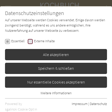
Navigation
Datenschutzeinstellungen
Couch
wechse
Auf unserer Webseite werden Cookies verwendet. Einige davon werden
Forum
Charts
Newsletter
SUCHE
zwingend benötigt, während es uns andere ermöglichen, Ihre
Nutzererfahrung auf unserer Webseite zu verbessern.
Ute Scheffner
Essentiell
Externe Inhalte
Typisch Ostseeküste
Alle akzeptieren
Buchverlag für die Frau
Erschienen: Januar 2011
Bibliogr. Angaben
0
Speichern & schließen
Nur essentielle Cookies akzeptieren
Weitere Informationen
Essentiell
Essentielle Cookies werden für grundlegende Funktionen der
Powered by
Impressum
|
Datenschutz
Webseite benötigt. Dadurch ist gewährleistet, dass die Webseite
sgalinski Cookie Opt In