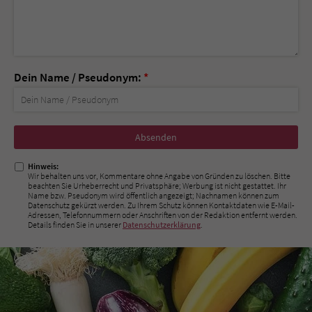
Dein Name / Pseudonym:
*
Nicht
ausfüllen!
Hinweis:
Wir behalten uns vor, Kommentare ohne Angabe von Gründen zu löschen. Bitte
beachten Sie Urheberrecht und Privatsphäre; Werbung ist nicht gestattet. Ihr
Name bzw. Pseudonym wird öffentlich angezeigt; Nachnamen können zum
Datenschutz gekürzt werden. Zu Ihrem Schutz können Kontaktdaten wie E-Mail-
Adressen, Telefonnummern oder Anschriften von der Redaktion entfernt werden.
Details finden Sie in unserer
Datenschutzerklärung
.