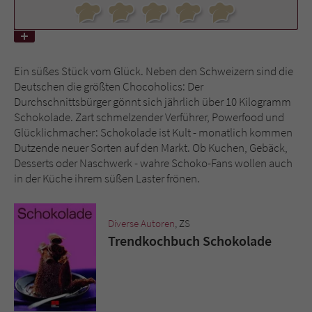
Name
tx_pwcomments_ahash
Anbieter
Literatur-Couch Medien GmbH & Co. KG
Ein süßes Stück vom Glück. Neben den Schweizern sind die
Deutschen die größten Chocoholics: Der
Laufzeit
1 Jahr
Durchschnittsbürger gönnt sich jährlich über 10 Kilogramm
Schokolade. Zart schmelzender Verführer, Powerfood und
Zweck
Cookie für Kommentare einzelner Buchtitel
Glücklichmacher: Schokolade ist Kult - monatlich kommen
Dutzende neuer Sorten auf den Markt. Ob Kuchen, Gebäck,
Desserts oder Naschwerk - wahre Schoko-Fans wollen auch
Name
fe_typo_user
in der Küche ihrem süßen Laster frönen.
Anbieter
Literatur-Couch Medien GmbH & Co. KG
Diverse Autoren
, ZS
Laufzeit
Session
Trendkochbuch Schokolade
Dieses Cookie gewährleistet die
Kommunikation der Webseite mit dem
Zweck
Benutzer. Es wird benötigt um z. B. den