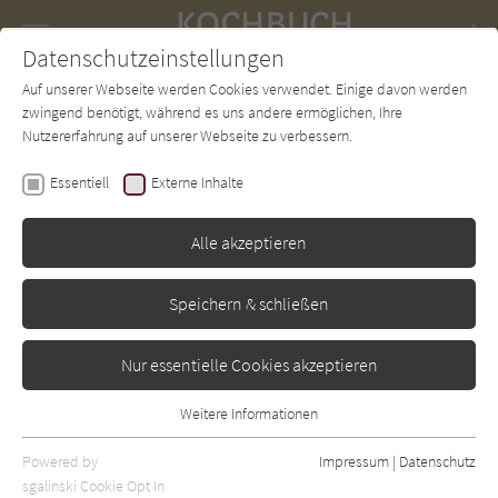
Navigation
Datenschutzeinstellungen
Couch
wechse
Auf unserer Webseite werden Cookies verwendet. Einige davon werden
Forum
Charts
Newsletter
SUCHE
zwingend benötigt, während es uns andere ermöglichen, Ihre
Nutzererfahrung auf unserer Webseite zu verbessern.
Diverse Autoren
Essentiell
Externe Inhalte
Trendkochbuch
Schokolade
Alle akzeptieren
ZS
Erschienen: Januar 2006
Bibliogr. Angaben
0
Speichern & schließen
Nur essentielle Cookies akzeptieren
Weitere Informationen
Essentiell
Essentielle Cookies werden für grundlegende Funktionen der
Powered by
Impressum
|
Datenschutz
Webseite benötigt. Dadurch ist gewährleistet, dass die Webseite
sgalinski Cookie Opt In