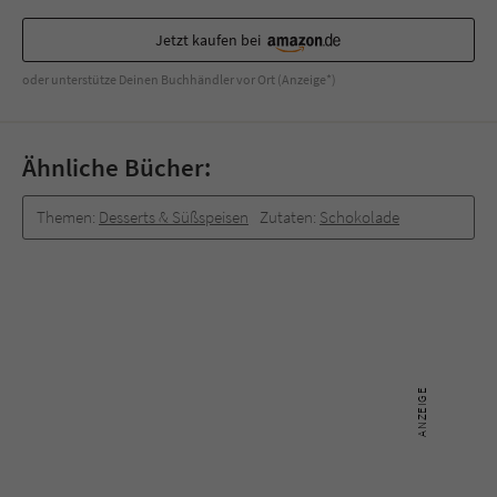
Sicherheitscode des Kontaktformulars zu
überprüfen.
Jetzt kaufen bei
oder unterstütze Deinen Buchhändler vor Ort (Anzeige*)
Ähnliche Bücher:
Themen:
Desserts & Süßspeisen
Zutaten:
Schokolade