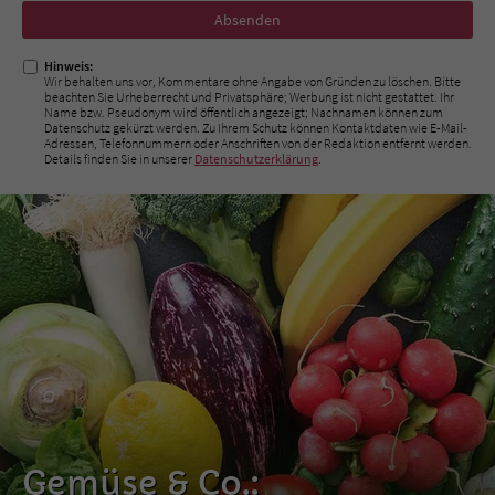
Nicht
ausfüllen!
Hinweis:
Wir behalten uns vor, Kommentare ohne Angabe von Gründen zu löschen. Bitte
beachten Sie Urheberrecht und Privatsphäre; Werbung ist nicht gestattet. Ihr
Name bzw. Pseudonym wird öffentlich angezeigt; Nachnamen können zum
Datenschutz gekürzt werden. Zu Ihrem Schutz können Kontaktdaten wie E-Mail-
Adressen, Telefonnummern oder Anschriften von der Redaktion entfernt werden.
Details finden Sie in unserer
Datenschutzerklärung
.
Gemüse & Co.: