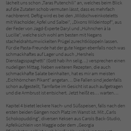
lächelt uns schon „Taras Putenchili“ an, welches beim Blick
auf die Zutaten schob vermuten lässt, dass es mehrfach
nachbrennt. Deftig wird es bei den „Wildschweinkoteletts
mit Wacholder, Apfel und Salbei“, „Dixons Wildeintopf“, aus
der Feder von Jagd-Experte Daryl und „Hühnchen à la
Lucille“, welche sich wohl am besten mit Negans
stacheldrahtumwickelten Prügel zurechtklöppeln lassen.
Für die Pasta-Freunde hat der gute Negan ebenfalls noch was
schmackhaftes auf Lager und auch „Hershels
Dienstagsspaghetti“ (Gott hab ihn selig…) versprechen einen
nudeligen Mittag. Neben weiteren Rezepten, die auch
schmackhafte Salate beinhalten, hat es mir am meisten
„Eichhörnchen Pikant“ angetan… Die Fallen sind jedenfalls
schon aufgestellt, Tarnfarbe im Gesicht ist auch aufgetragen
und die Armbrust ist entsichert. Jetzt heißt es… warten…
Kapitel 4 bietet leckere Nach- und Süßspeisen, falls nach den
ersten beiden Gängen noch Platz im Wanst ist. Mit „Carls
Schokopudding“, diversen Keksen aus Carols Back-Studio,
Apfelküchlein von Maggie oder dem „Georgia