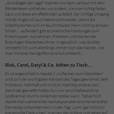
„Grundlagen der Jagd“ machen uns dann vertraut mit dem
Fährtenlesen und lehren uns zudem, wie man richtig Fallen
baut und diese am effektivsten aufstellt. Der richtige Umgang
mit der Angel will auch beherrscht werden, damit die
Silberfischchen sich im feucht-trauten Heim nicht so einsam
fühlen… außerdem gibt es praktische Anleitungen zum
Entschuppen, Ausnehmen, Filetieren und Häuten der
flutschigen Wasserbewohner. Unglaublich, was da alles
drinsteht! Ich such allerdings immer noch das Kapitel, wie
man mit zwei Handgriffen eine Kuh entbeint…
Rick, Carol, Daryl & Co. bitten zu Tisch…
Es ist angerichtet! In Kapitel 2 „Auftanken zum Überleben“
wird sich der wichtigsten Mahlzeit des Tages gewidmet: dem
Frühstück. Nahrhaft und nicht zu mächtig sollte es sein,
damit der gewiefte Hobby-Survivor anschließend ohne
Sodbrennen durchs Unterholz robben kann. Tatsächlich
startet man während der Apokalypse aber anscheinend eher
Eier-lastig und proteinreich in den Tag. „Loris (gar nicht so)
grauenvolle Eierkuchen“ machen den Anfang und sehen auf