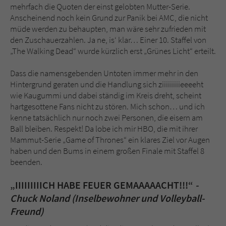
mehrfach die Quoten der einst gelobten Mutter-Serie.
Anscheinend noch kein Grund zur Panik bei AMC, die nicht
müde werden zu behaupten, man wäre sehr zufrieden mit
den Zuschauerzahlen. Ja ne, is‘ klar… Einer 10. Staffel von
„The Walking Dead“ wurde kürzlich erst „Grünes Licht“ erteilt.
Dass die namensgebenden Untoten immer mehr in den
Hintergrund geraten und die Handlung sich ziiiiiiiiieeeeht
wie Kaugummi und dabei ständig im Kreis dreht, scheint
hartgesottene Fans nicht zu stören. Mich schon… und ich
kenne tatsächlich nur noch zwei Personen, die eisern am
Ball bleiben. Respekt! Da lobe ich mir HBO, die mit ihrer
Mammut-Serie „Game of Thrones“ ein klares Ziel vor Augen
haben und den Bums in einem großen Finale mit Staffel 8
beenden.
„IIIIIIIIICH HABE FEUER GEMAAAAACHT!!!“
-
Chuck Noland (Inselbewohner und Volleyball-
Freund)