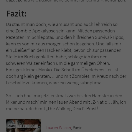
Fazit:
Da staunt man doch, wie amüsant und auch lehrreich so
eine Zombie-Apokalypse sein kann. Mit den passenden
Rezepten im Schlepptau und den hilfreichen Survival-Tipps,
kann es von mir aus morgen schon losgehen. Und falls mir
ein „Beißer“ an den Hacken klebt, bevor ich zur passenden
Stelle im Buch geblättert habe, schlage ich ihm den
schweren Wälzer einfach um die gammeligen Ohren.
Einziges kleines Manko: Die Schrift im Überlebens-Teil ist
doch arg klein geraten… und mit Zombies im Kreuz nach der
Lesebrille zu kramen, wäre ein wenig suboptimal.
So… ich hau‘ mir jetzt erstmal zwei bis drei Hamster in den
Mixer und mach‘ mir ‘nen lauen Abend mit „Z-Natio… äh, ich
meine natürlich mit „The Walking Dead“. Prost!
Lauren Wilson
, Panini