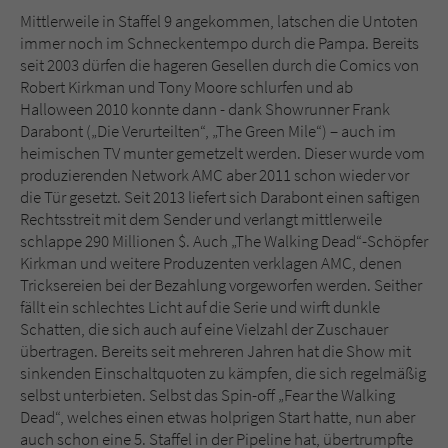
Sicherheitscode des Kontaktformulars zu
Mittlerweile in Staffel 9 angekommen, latschen die Untoten
überprüfen.
immer noch im Schneckentempo durch die Pampa. Bereits
seit 2003 dürfen die hageren Gesellen durch die Comics von
Robert Kirkman und Tony Moore schlurfen und ab
Halloween 2010 konnte dann - dank Showrunner Frank
Darabont („Die Verurteilten“, „The Green Mile“) – auch im
heimischen TV munter gemetzelt werden. Dieser wurde vom
produzierenden Network AMC aber 2011 schon wieder vor
die Tür gesetzt. Seit 2013 liefert sich Darabont einen saftigen
Rechtsstreit mit dem Sender und verlangt mittlerweile
schlappe 290 Millionen $. Auch „The Walking Dead“-Schöpfer
Kirkman und weitere Produzenten verklagen AMC, denen
Tricksereien bei der Bezahlung vorgeworfen werden. Seither
fällt ein schlechtes Licht auf die Serie und wirft dunkle
Schatten, die sich auch auf eine Vielzahl der Zuschauer
übertragen. Bereits seit mehreren Jahren hat die Show mit
sinkenden Einschaltquoten zu kämpfen, die sich regelmäßig
selbst unterbieten. Selbst das Spin-off „Fear the Walking
Dead“, welches einen etwas holprigen Start hatte, nun aber
auch schon eine 5. Staffel in der Pipeline hat, übertrumpfte