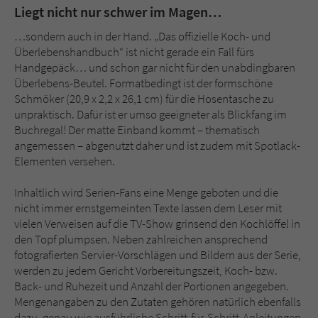
Liegt nicht nur schwer im Magen…
…sondern auch in der Hand. „Das offizielle Koch- und
Überlebenshandbuch“ ist nicht gerade ein Fall fürs
Handgepäck… und schon gar nicht für den unabdingbaren
Überlebens-Beutel. Formatbedingt ist der formschöne
Schmöker (20,9 x 2,2 x 26,1 cm) für die Hosentasche zu
unpraktisch. Dafür ist er umso geeigneter als Blickfang im
Buchregal! Der matte Einband kommt – thematisch
angemessen – abgenutzt daher und ist zudem mit Spotlack-
Elementen versehen.
Inhaltlich wird Serien-Fans eine Menge geboten und die
nicht immer ernstgemeinten Texte lassen dem Leser mit
vielen Verweisen auf die TV-Show grinsend den Kochlöffel in
den Topf plumpsen. Neben zahlreichen ansprechend
fotografierten Servier-Vorschlägen und Bildern aus der Serie,
werden zu jedem Gericht Vorbereitungszeit, Koch- bzw.
Back- und Ruhezeit und Anzahl der Portionen angegeben.
Mengenangaben zu den Zutaten gehören natürlich ebenfalls
dazu, genau wie ausführliche Schritt-für-Schritt-Anleitungen.