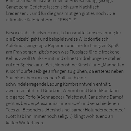
Pfirsichstreusel“ ist auch hier für Abwechslung gesorgt.
Ganze zehn Gerichte lassen sich zum Nachtisch
kredenzen… und für die ganz mutigen gibt es noch „Die
ultimative Kalorienbom… *PENG!!!*
Bevor es abschließend um „Lebensmittelkonservierung für
die Endzeit“ geht und beispielsweise Wilddörrfleisch,
Apfelmus, eingelegte Peperoni und Eier für Langzeit-Spaß
am Fraß sorgen, gibt’s noch was Flüssiges für die trockene
Kehle. Zwölf Drinks – mit und ohne Umdrehungen – stehen
auf der Speisekarte. Bei „Moonshine Kirsch“ und „Manhattan
Kirsch“ dürfte selbige anfangen zu glühen, da ersteres neben
Sauerkirschen im eigenen Saft auch eine
schwindelerregende Ladung Kornbranntwein enthält.
Zweiterer fährt mit Bourbon, Wermut und Bitterlikör dann
die ganze Foffo (=Schnappes)-Palette auf. Ganz ohne Dampf
geht es bei der „Alexandria Limonade“ und verschiedenen
Tees zu. Besonders „Hershels heilsamer Holunderbeerentee“
(Gott hab ihn immer noch selig…) klingt wohltuend an
kalten Wintertagen.