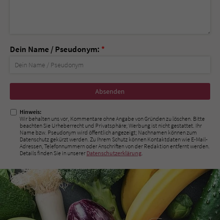
Dein Name / Pseudonym:
*
Nicht
ausfüllen!
Hinweis:
Wir behalten uns vor, Kommentare ohne Angabe von Gründen zu löschen. Bitte
beachten Sie Urheberrecht und Privatsphäre; Werbung ist nicht gestattet. Ihr
Name bzw. Pseudonym wird öffentlich angezeigt; Nachnamen können zum
Datenschutz gekürzt werden. Zu Ihrem Schutz können Kontaktdaten wie E-Mail-
Adressen, Telefonnummern oder Anschriften von der Redaktion entfernt werden.
Details finden Sie in unserer
Datenschutzerklärung
.