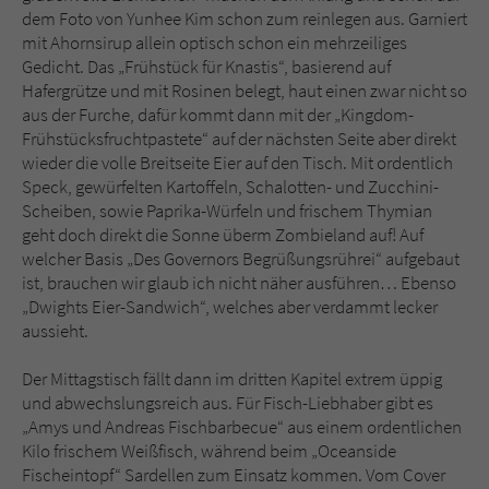
dem Foto von Yunhee Kim schon zum reinlegen aus. Garniert
mit Ahornsirup allein optisch schon ein mehrzeiliges
Gedicht. Das „Frühstück für Knastis“, basierend auf
Hafergrütze und mit Rosinen belegt, haut einen zwar nicht so
aus der Furche, dafür kommt dann mit der „Kingdom-
Frühstücksfruchtpastete“ auf der nächsten Seite aber direkt
wieder die volle Breitseite Eier auf den Tisch. Mit ordentlich
Speck, gewürfelten Kartoffeln, Schalotten- und Zucchini-
Scheiben, sowie Paprika-Würfeln und frischem Thymian
geht doch direkt die Sonne überm Zombieland auf! Auf
welcher Basis „Des Governors Begrüßungsrührei“ aufgebaut
ist, brauchen wir glaub ich nicht näher ausführen… Ebenso
„Dwights Eier-Sandwich“, welches aber verdammt lecker
aussieht.
Der Mittagstisch fällt dann im dritten Kapitel extrem üppig
und abwechslungsreich aus. Für Fisch-Liebhaber gibt es
„Amys und Andreas Fischbarbecue“ aus einem ordentlichen
Kilo frischem Weißfisch, während beim „Oceanside
Fischeintopf“ Sardellen zum Einsatz kommen. Vom Cover