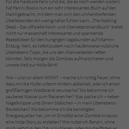
Für die Hardcore Fans (und die, die es noch werden wollen)
hat Panini Books nun ein sehr interessantes Buch auf den
Markt gebracht, mit dem man sich den umherstreifenden
Überlebenden ein wenig näher fühlen kann. „The Walking
Dead – Das offizielle Koch- und Überlebenshandbuch“ bietet
nicht nur massenhaft interessante und spannende
Rezeptideen für den hungrigen Vagabunden auf Vitamin-
Entzug. Nein, es liefert zudem noch haufenweise nützliche
Überlebens-Tipps, die uns den Allerwertesten retten
könnten, falls morgen die Zombies aufmarschieren und
unsere Welt zur Hölle fährt!
Wie – und vor allem WOMIT – mache ich richtig Feuer, ohne
dass mir die Hütte unterm Hintern abfackelt, oder ich einen
großflächigen Waldbrand verursache? Wo bekomme ich
sauberes Wasser zum Rasieren her? Was packe ich – neben
Nagelknipser und Ohren-Stäbchen – in mein Überlebens-
Beutelchen? Wo bekomme ich die benötigten
Energiequellen her, um im Ernstfall einer Zombie-Invasion
eine Insta-Story zu erstellen? Wie nutze ich Benzin, ohne
mich selbst in den Orkus zu blasen, oder mir die Pfoten an