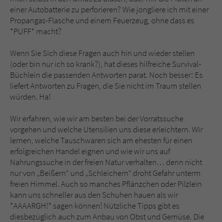
einer Autobatterie zu perforieren? Wie jongliere ich mit einer
Propangas-Flasche und einem Feuerzeug, ohne dass es
*PUFF* macht?
Wenn Sie Sich diese Fragen auch hin und wieder stellen
(oder bin nur ich so krank?), hat dieses hilfreiche Survival-
Büchlein die passenden Antworten parat. Noch besser: Es
liefert Antworten zu Fragen, die Sie nicht im Traum stellen
würden. Ha!
Wir erfahren, wie wir am besten bei der Vorratssuche
vorgehen und welche Utensilien uns diese erleichtern. Wir
lernen, welche Tauschwaren sich am ehesten für einen
erfolgreichen Handel eignen und wie wir uns auf
Nahrungssuche in der freien Natur verhalten… denn nicht
nur von „Beißern“ und „Schleichern“ droht Gefahr unterm
freien Himmel. Auch so manches Pflänzchen oder Pilzlein
kann uns schneller aus den Schuhen hauen als wir
*AAAARGH!* sagen können! Nützliche Tipps gibt es
diesbezüglich auch zum Anbau von Obst und Gemüse. Die