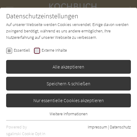
Navigation
Datenschutzeinstellungen
Couch
wechse
Auf unserer Webseite werden Cookies verwendet. Einige davon werden
Forum
Charts
Newsletter
SUCHE
zwingend benötigt, während es uns andere ermöglichen, Ihre
Nutzererfahrung auf unserer Webseite zu verbessern.
Lauren Wilson
Essentiell
Externe Inhalte
The Walking Dead: Das
offizielle Koch- und
Alle akzeptieren
Überlebenshandbuch
Speichern & schließen
Panini
Erschienen: Januar 2018
0
Nur essentielle Cookies akzeptieren
Weitere Informationen
Essentiell
Essentielle Cookies werden für grundlegende Funktionen der
Powered by
Impressum
|
Datenschutz
Webseite benötigt. Dadurch ist gewährleistet, dass die Webseite
sgalinski Cookie Opt In