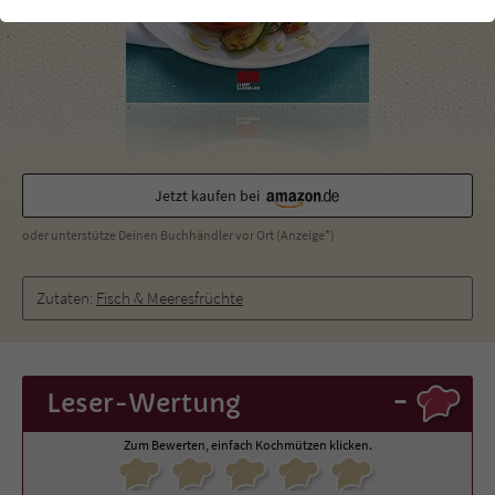
einwandfrei funktioniert.
Cookie-Informationen
Name
cookie_optin
Anbieter
Literatur-Couch Medien GmbH & Co. KG
Externe Inhalte
Wir verwenden auf unserer Website externe Inhalte, um Ihnen
Laufzeit
1 Jahr
zusätzliche Informationen anzubieten. Mit dem Laden der externen
Inhalte akzeptieren Sie die Datenschutzerklärung von YouTube
Jetzt kaufen bei
Wird benutzt, um Ihre Einstellungen für zur
(https://policies.google.com/privacy?hl=de).
Zweck
Verwendung von Cookies auf dieser Website
oder unterstütze Deinen Buchhändler vor Ort (Anzeige*)
zu speichern.
Zutaten:
Fisch & Meeresfrüchte
Name
tx_thrating_pi1_AnonymousRating_#
Anbieter
Literatur-Couch Medien GmbH & Co. KG
-
Leser
-Wertung
Laufzeit
1 Jahr
Zum Bewerten, einfach Kochmützen klicken.
Zweck
Cookie für die Bewertung einzelner Buchtitel