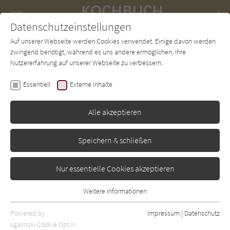
Navigation
Datenschutzeinstellungen
Couch
wechse
Auf unserer Webseite werden Cookies verwendet. Einige davon werden
Forum
Charts
Newsletter
SUCHE
zwingend benötigt, während es uns andere ermöglichen, Ihre
Nutzererfahrung auf unserer Webseite zu verbessern.
Diverse Autoren
Essentiell
Externe Inhalte
Schokolade
Alle akzeptieren
Parragon
Erschienen: Januar 2006
Bibliogr. Angaben
0
Speichern & schließen
Nur essentielle Cookies akzeptieren
Weitere Informationen
Essentiell
Essentielle Cookies werden für grundlegende Funktionen der
Powered by
Impressum
|
Datenschutz
Webseite benötigt. Dadurch ist gewährleistet, dass die Webseite
sgalinski Cookie Opt In