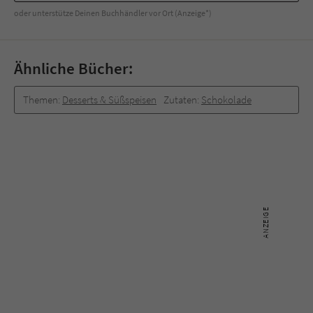
Sicherheitscode des Kontaktformulars zu
oder unterstütze Deinen Buchhändler vor Ort (Anzeige*)
überprüfen.
Ähnliche Bücher:
Themen:
Desserts & Süßspeisen
Zutaten:
Schokolade