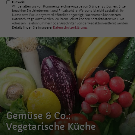
Hinweis:
Wir behalten uns vor, Kommentare ohne Angabe von Gründen zu löschen. Bitte
beachten Sie Urheberrecht und Privatsphäre; Werbung ist nicht gestattet. Ihr
Name bzw. Pseudonym wird öffentlich angezeigt; Nachnamen können zum
Datenschutz gekürzt werden. Zu Ihrem Schutz können Kontaktdaten wie E-Mail-
Adressen, Telefonnummern oder Anschriften von der Redaktion entfernt werden.
Details finden Sie in unserer
Datenschutzerklärung
.
Gemüse & Co.:
Vegetarische Küche