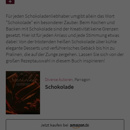
Name
tx_pwcomments_ahash
Für jeden Schokoladenliebhaber umgibt allein das Wort
"Schokolade" ein besonderer Zauber. Beim Kochen und
Anbieter
Literatur-Couch Medien GmbH & Co. KG
Backen mit Schokolade sind der Kreativität keine Grenzen
gesetzt. Hier ist für jeden Anlass und jede Stimmung etwas
Laufzeit
1 Jahr
dabei: Von der tröstenden heißen Schokolade über kühle
elegante Desserts und verführerisches Gebäck bis hin zu
Zweck
Cookie für Kommentare einzelner Buchtitel
Pralinen, die auf der Zunge zergehen. Lassen Sie sich von der
großen Rezeptauswahl in diesem Buch inspirieren!
Name
fe_typo_user
Diverse Autoren
, Parragon
Schokolade
Anbieter
Literatur-Couch Medien GmbH & Co. KG
Laufzeit
Session
Dieses Cookie gewährleistet die
Kommunikation der Webseite mit dem
Zweck
Benutzer. Es wird benötigt um z. B. den
Jetzt kaufen bei