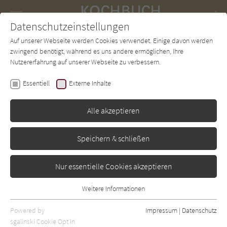
Navigation
Datenschutzeinstellungen
Couch
wechse
Auf unserer Webseite werden Cookies verwendet. Einige davon werden
Forum
Charts
Newsletter
SUCHE
zwingend benötigt, während es uns andere ermöglichen, Ihre
Nutzererfahrung auf unserer Webseite zu verbessern.
Donna Hay
Essentiell
Externe Inhalte
Schokolade: Einfach und
schnell
Alle akzeptieren
AT
Erschienen: Januar 2009
Bibliogr. Angaben
0
Speichern & schließen
Nur essentielle Cookies akzeptieren
Weitere Informationen
Essentiell
Essentielle Cookies werden für grundlegende Funktionen der
Powered by
Impressum
|
Datenschutz
Webseite benötigt. Dadurch ist gewährleistet, dass die Webseite
sgalinski Cookie Opt In