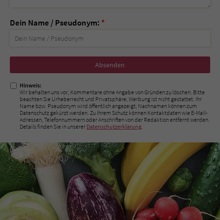
Dein Name / Pseudonym:
*
Nicht
ausfüllen!
Hinweis:
Wir behalten uns vor, Kommentare ohne Angabe von Gründen zu löschen. Bitte
beachten Sie Urheberrecht und Privatsphäre; Werbung ist nicht gestattet. Ihr
Name bzw. Pseudonym wird öffentlich angezeigt; Nachnamen können zum
Datenschutz gekürzt werden. Zu Ihrem Schutz können Kontaktdaten wie E-Mail-
Adressen, Telefonnummern oder Anschriften von der Redaktion entfernt werden.
Details finden Sie in unserer
Datenschutzerklärung
.