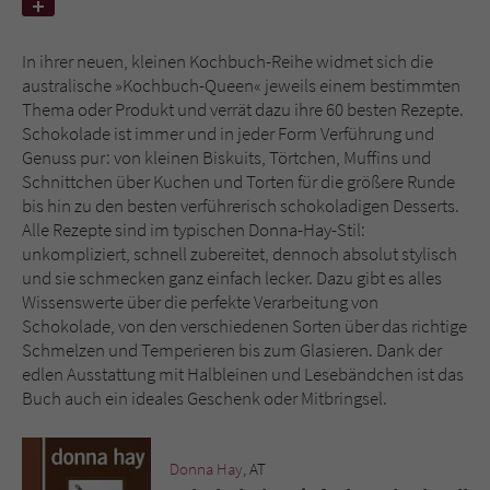
Name
tx_pwcomments_ahash
In ihrer neuen, kleinen Kochbuch-Reihe widmet sich die
australische »Kochbuch-Queen« jeweils einem bestimmten
Anbieter
Literatur-Couch Medien GmbH & Co. KG
Thema oder Produkt und verrät dazu ihre 60 besten Rezepte.
Schokolade ist immer und in jeder Form Verführung und
Laufzeit
1 Jahr
Genuss pur: von kleinen Biskuits, Törtchen, Muffins und
Schnittchen über Kuchen und Torten für die größere Runde
Zweck
Cookie für Kommentare einzelner Buchtitel
bis hin zu den besten verführerisch schokoladigen Desserts.
Alle Rezepte sind im typischen Donna-Hay-Stil:
unkompliziert, schnell zubereitet, dennoch absolut stylisch
Name
fe_typo_user
und sie schmecken ganz einfach lecker. Dazu gibt es alles
Wissenswerte über die perfekte Verarbeitung von
Schokolade, von den verschiedenen Sorten über das richtige
Anbieter
Literatur-Couch Medien GmbH & Co. KG
Schmelzen und Temperieren bis zum Glasieren. Dank der
edlen Ausstattung mit Halbleinen und Lesebändchen ist das
Laufzeit
Session
Buch auch ein ideales Geschenk oder Mitbringsel.
Dieses Cookie gewährleistet die
Kommunikation der Webseite mit dem
Donna Hay
, AT
Zweck
Benutzer. Es wird benötigt um z. B. den