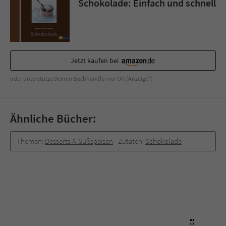
Schokolade: Einfach und schnell
Sicherheitscode des Kontaktformulars zu
überprüfen.
Jetzt kaufen bei
oder unterstütze Deinen Buchhändler vor Ort (Anzeige*)
Ähnliche Bücher:
Themen:
Desserts & Süßspeisen
Zutaten:
Schokolade