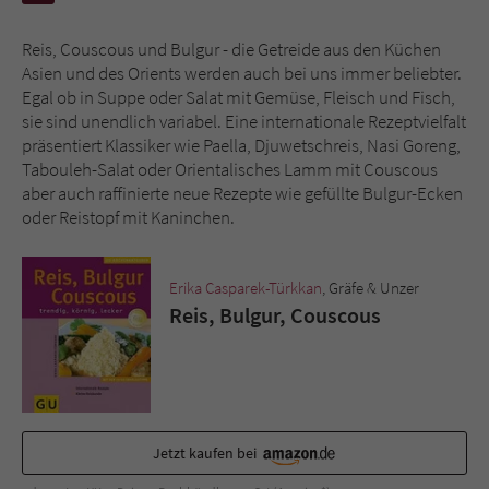
Reis, Couscous und Bulgur - die Getreide aus den Küchen
Name
tx_pwcomments_ahash
Asien und des Orients werden auch bei uns immer beliebter.
Egal ob in Suppe oder Salat mit Gemüse, Fleisch und Fisch,
Anbieter
Literatur-Couch Medien GmbH & Co. KG
sie sind unendlich variabel. Eine internationale Rezeptvielfalt
präsentiert Klassiker wie Paella, Djuwetschreis, Nasi Goreng,
Laufzeit
1 Jahr
Tabouleh-Salat oder Orientalisches Lamm mit Couscous
aber auch raffinierte neue Rezepte wie gefüllte Bulgur-Ecken
Zweck
Cookie für Kommentare einzelner Buchtitel
oder Reistopf mit Kaninchen.
Name
fe_typo_user
Erika Casparek-Türkkan
, Gräfe & Unzer
Reis, Bulgur, Couscous
Anbieter
Literatur-Couch Medien GmbH & Co. KG
Laufzeit
Session
Dieses Cookie gewährleistet die
Kommunikation der Webseite mit dem
Jetzt kaufen bei
Zweck
Benutzer. Es wird benötigt um z. B. den