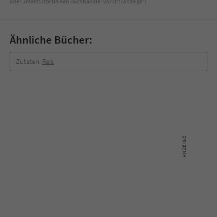
oder unterstütze Deinen Buchhändler vor Ort (Anzeige*)
Sicherheitscode des Kontaktformulars zu
überprüfen.
Ähnliche Bücher:
Zutaten:
Reis