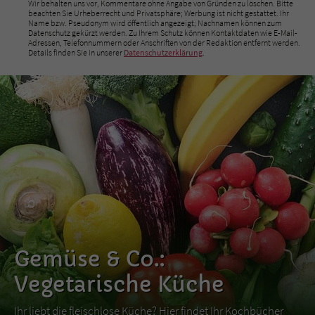
Wir behalten uns vor, Kommentare ohne Angabe von Gründen zu löschen. Bitte
beachten Sie Urheberrecht und Privatsphäre; Werbung ist nicht gestattet. Ihr
Name bzw. Pseudonym wird öffentlich angezeigt; Nachnamen können zum
Datenschutz gekürzt werden. Zu Ihrem Schutz können Kontaktdaten wie E-Mail-
Adressen, Telefonnummern oder Anschriften von der Redaktion entfernt werden.
Details finden Sie in unserer
Datenschutzerklärung
.
Gemüse & Co.:
Vegetarische Küche
Ihr liebt die fleischlose Küche? Hier findet Ihr Kochbücher