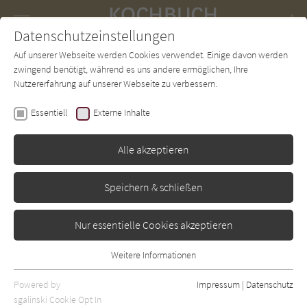
Navigation
Datenschutzeinstellungen
Couch
wechse
Auf unserer Webseite werden Cookies verwendet. Einige davon werden
Forum
Charts
Newsletter
SUCHE
zwingend benötigt, während es uns andere ermöglichen, Ihre
Nutzererfahrung auf unserer Webseite zu verbessern.
Erika Casparek-Türkkan
Essentiell
Externe Inhalte
Reis, Bulgur, Couscous
Alle akzeptieren
Gräfe & Unzer
Erschienen: Januar 2002
Bibliogr. Angaben
0
Speichern & schließen
Nur essentielle Cookies akzeptieren
Weitere Informationen
Essentiell
Essentielle Cookies werden für grundlegende Funktionen der
Powered by
Impressum
|
Datenschutz
Webseite benötigt. Dadurch ist gewährleistet, dass die Webseite
sgalinski Cookie Opt In