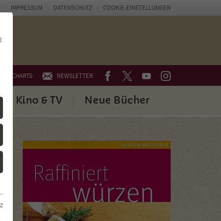
IMPRESSUM
DATENSCHUTZ
COOKIE-EINSTELLUNGEN
d
FACEBOOK
TWITTER
YOUTUBE
INSTAGRAM
CHARTS
NEWSLETTER
Kino & TV
Neue Bücher
z