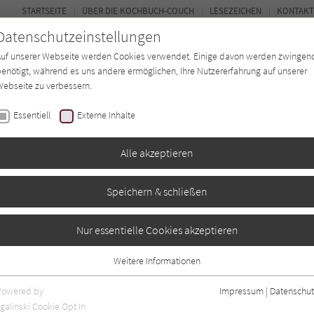
STARTSEITE
ÜBER DIE KOCHBUCH-COUCH
LESEZEICHEN
KONTAKT
Datenschutzeinstellungen
Auf unserer Webseite werden Cookies verwendet. Einige davon werden zwingen
enötigt, während es uns andere ermöglichen, Ihre Nutzererfahrung auf unserer
ebseite zu verbessern.
FORUM
Essentiell
Externe Inhalte
ten
Regionen
Autor*in
Magazin
Alle akzeptieren
Speichern & schließen
en
Nur essentielle Cookies akzeptieren
Weitere Informationen
gaben
0
Essentiell
Essentielle Cookies werden für grundlegende Funktionen der Webseite
Powered by
Impressum
|
Datenschut
benötigt. Dadurch ist gewährleistet, dass die Webseite einwandfrei
galinski Cookie Opt In