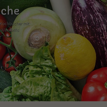
üche
hr Kochbücher mit
m/AlexRaths