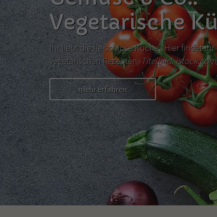
Vegetarische K
Ihr liebt die fleischlose Küche? Hier findet I
vegetarischen Rezepten.
Titelbild: istock.co
mehr erfahren