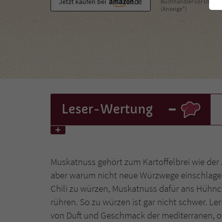
Jetzt kaufen bei
Buchhändler vor Ort
(Anzeige*)
-
Leser
-Wertung
Muskatnuss gehört zum Kartoffelbrei wie de
aber warum nicht neue Würzwege einschlagen?
Chili zu würzen, Muskatnuss dafür ans Hühnc
rühren. So zu würzen ist gar nicht schwer. Le
von Duft und Geschmack der mediterranen, or