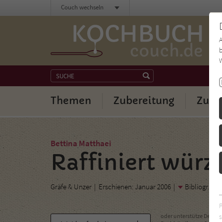
Couch wechseln
b
W
Themen
Zubereitung
Zuta
Bettina Matthaei
Raffiniert würz
Gräfe & Unzer
Erschienen: Januar 2006
Bibliogr. An
s
oder unterstütze Deinen