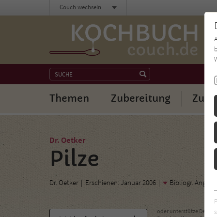
Couch wechseln
b
W
Themen
Zubereitung
Zuta
Dr. Oetker
Pilze
Dr. Oetker
Erschienen: Januar 2006
Bibliogr. Angab
s
oder unterstütze Deinen