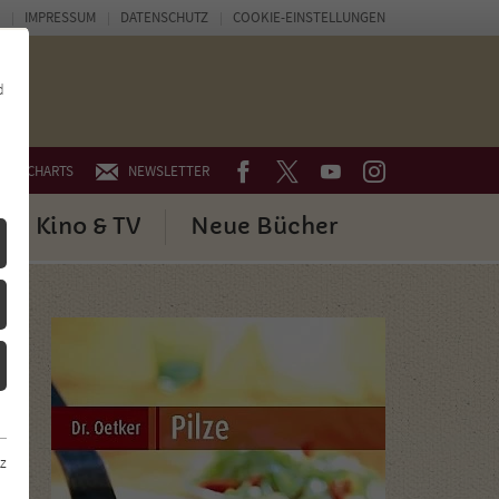
IMPRESSUM
DATENSCHUTZ
COOKIE-EINSTELLUNGEN
d
FACEBOOK
TWITTER
YOUTUBE
INSTAGRAM
CHARTS
NEWSLETTER
Kino & TV
Neue Bücher
z