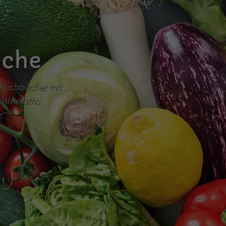
üche
hr Kochbücher mit
m/AlexRaths