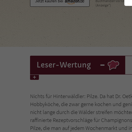
Jetzt kaufen bei
Buchhändler vor Ort
(Anzeige*)
-
Leser
-Wertung
Nichts für Hinterwäldler: Pilze. Da hat Dr. Oe
Hobbyköche, die zwar gerne kochen und genie
nicht lange durch die Wälder streifen möcht
raffinierte Rezeptvorschläge für Champignons, 
Pilze, die man auf jedem Wochenmarkt und i