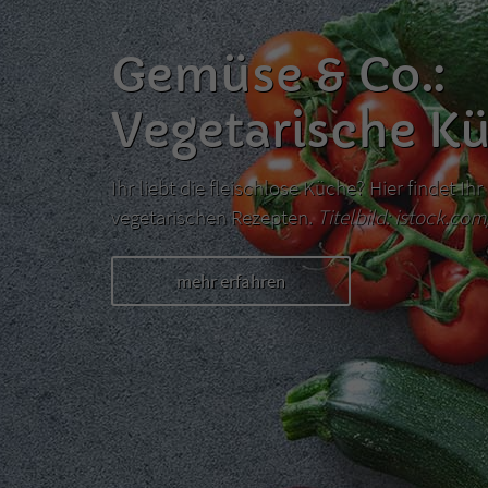
Gemüse & Co.:
Vegetarische K
Ihr liebt die fleischlose Küche? Hier findet I
vegetarischen Rezepten.
Titelbild: istock.co
mehr erfahren