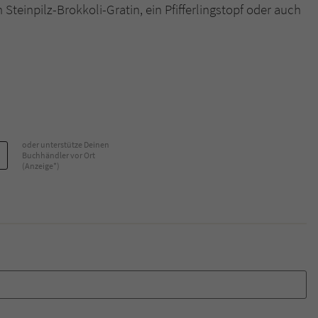
n Steinpilz-Brokkoli-Gratin, ein Pfifferlingstopf oder auch
Name
tx_pwcomments_ahash
Anbieter
Literatur-Couch Medien GmbH & Co. KG
Laufzeit
1 Jahr
Zweck
Cookie für Kommentare einzelner Buchtitel
oder unterstütze Deinen
Buchhändler vor Ort
(Anzeige*)
Name
fe_typo_user
Anbieter
Literatur-Couch Medien GmbH & Co. KG
Laufzeit
Session
Dieses Cookie gewährleistet die Kommunikation der
Webseite mit dem Benutzer. Es wird benötigt um z. B.
Zweck
den Sicherheitscode des Kontaktformulars zu