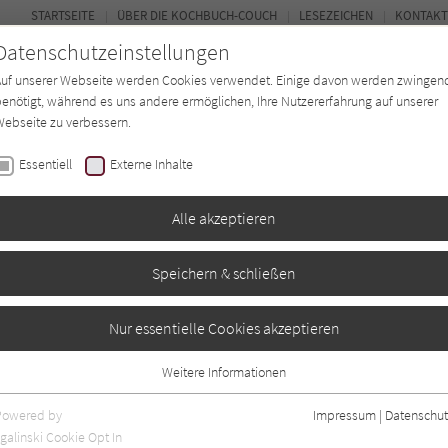
STARTSEITE
ÜBER DIE KOCHBUCH-COUCH
LESEZEICHEN
KONTAKT
Datenschutzeinstellungen
Auf unserer Webseite werden Cookies verwendet. Einige davon werden zwingen
enötigt, während es uns andere ermöglichen, Ihre Nutzererfahrung auf unserer
ebseite zu verbessern.
FORUM
Essentiell
Externe Inhalte
ten
Regionen
Autor*in
Magazin
Alle akzeptieren
Speichern & schließen
Nur essentielle Cookies akzeptieren
Weitere Informationen
en
0
Essentiell
Essentielle Cookies werden für grundlegende Funktionen der Webseite
Powered by
Impressum
|
Datenschut
benötigt. Dadurch ist gewährleistet, dass die Webseite einwandfrei
galinski Cookie Opt In