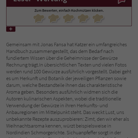
Zum Bewerten, einfach Kochmützen klicken.
Name
tx_pwcomments_ahash
Anbieter
Literatur-Couch Medien GmbH & Co. KG
Laufzeit
1 Jahr
Gemeinsam mit Jonas Fansa hat Katzer ein umfangreiches
Handbuch zusammengestellt, das dem Bedarf nach
Zweck
Cookie für Kommentare einzelner Buchtitel
fundiertem Wissen über die Geheimnisse der Gewürze
Rechnung trägt.In übersichtlichen Texten und vielen Fotos
werden rund 100 Gewürze ausführlich vorgestellt. Dabei geht
Name
fe_typo_user
es um Herkunft und Botanik der jeweiligen Pflanzen sowie
darum, welche Bestandteile ihnen das charakteristische
Aroma geben. Besonders ausführlich widmen sich die
Anbieter
Literatur-Couch Medien GmbH & Co. KG
Autoren kulinarischen Aspekten, wobei die traditionelle
Verwendung der Gewürze in ihren Herkunfts- und
Laufzeit
Session
Anbauregionen im Mittelpunkt steht. Das weckt Lust, uns
unbekannte Rezepte auszuprobieren: Zimt, den wir eher als
Dieses Cookie gewährleistet die
Weihnachtsaroma kennen, würzt beispielsweise in
Kommunikation der Webseite mit dem
Nordindien Schmorgerichte. Sichuanpfeffer sorgt in der
Zweck
Benutzer. Es wird benötigt um z. B. den