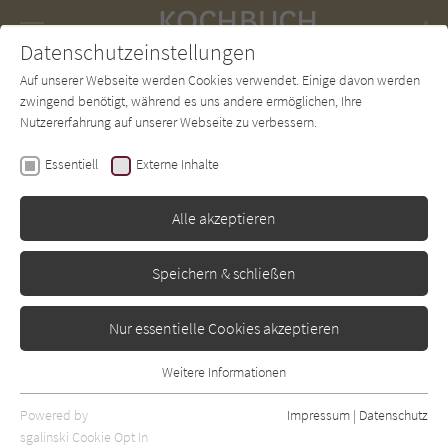
Navigation
Datenschutzeinstellungen
Couch
wechse
Auf unserer Webseite werden Cookies verwendet. Einige davon werden
Forum
Charts
Newsletter
SUCHE
zwingend benötigt, während es uns andere ermöglichen, Ihre
Nutzererfahrung auf unserer Webseite zu verbessern.
Katzer, Gernot & Fansa, Jonas
Essentiell
Externe Inhalte
picantissiomo: Das
Gewürzhandbuch
Alle akzeptieren
Die Werkstatt
Erschienen: Januar 2007
Bibliogr. Angaben
0
Speichern & schließen
Nur essentielle Cookies akzeptieren
Weitere Informationen
Essentiell
Essentielle Cookies werden für grundlegende Funktionen der
Powered by
Impressum
|
Datenschutz
Webseite benötigt. Dadurch ist gewährleistet, dass die Webseite
sgalinski Cookie Opt In