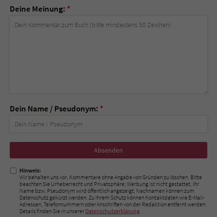
Deine Meinung:
*
Dein Name / Pseudonym:
*
Nicht
ausfüllen!
Hinweis:
Wir behalten uns vor, Kommentare ohne Angabe von Gründen zu löschen. Bitte
beachten Sie Urheberrecht und Privatsphäre; Werbung ist nicht gestattet. Ihr
Name bzw. Pseudonym wird öffentlich angezeigt; Nachnamen können zum
Datenschutz gekürzt werden. Zu Ihrem Schutz können Kontaktdaten wie E-Mail-
Adressen, Telefonnummern oder Anschriften von der Redaktion entfernt werden.
Details finden Sie in unserer
Datenschutzerklärung
.