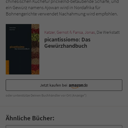
chinesischen Küchefür prickelnd-betäubende Schärfe, und
Sicherheitscode des Kontaktformulars zu
ein Gewürz namens Ajowan wird in Nordafrika für
überprüfen.
Bohnengerichte verwendet Nachahmung wird empfohlen.
Katzer, Gernot & Fansa, Jonas
, Die Werkstatt
picantissiomo: Das
Gewürzhandbuch
Jetzt kaufen bei
oder unterstütze Deinen Buchhändler vor Ort (Anzeige*)
Ähnliche Bücher: