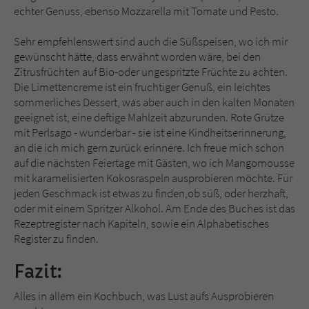
echter Genuss, ebenso Mozzarella mit Tomate und Pesto.
Sehr empfehlenswert sind auch die Süßspeisen, wo ich mir
gewünscht hätte, dass erwähnt worden wäre, bei den
Zitrusfrüchten auf Bio-oder ungespritzte Früchte zu achten.
Die Limettencreme ist ein fruchtiger Genuß, ein leichtes
sommerliches Dessert, was aber auch in den kalten Monaten
geeignet ist, eine deftige Mahlzeit abzurunden. Rote Grütze
mit Perlsago - wunderbar - sie ist eine Kindheitserinnerung,
an die ich mich gern zurück erinnere. Ich freue mich schon
auf die nächsten Feiertage mit Gästen, wo ich Mangomousse
mit karamelisierten Kokosraspeln ausprobieren möchte. Für
jeden Geschmack ist etwas zu finden,ob süß, oder herzhaft,
oder mit einem Spritzer Alkohol. Am Ende des Buches ist das
Rezeptregister nach Kapiteln, sowie ein Alphabetisches
Register zu finden.
Fazit:
Alles in allem ein Kochbuch, was Lust aufs Ausprobieren