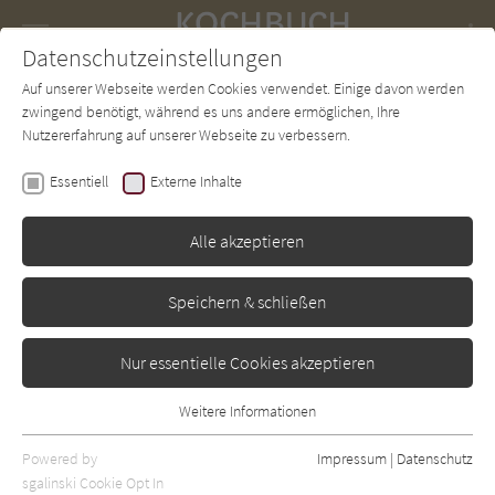
Navigation
Datenschutzeinstellungen
Couch
wechse
Auf unserer Webseite werden Cookies verwendet. Einige davon werden
Forum
Charts
Newsletter
SUCHE
zwingend benötigt, während es uns andere ermöglichen, Ihre
Nutzererfahrung auf unserer Webseite zu verbessern.
Ulrike Beilharz
Essentiell
Externe Inhalte
Partyminis aus dem Glas -
Süßes und Pikantes
Alle akzeptieren
Bassermann
Erschienen: Januar 2015
Bibliogr. Angaben
0
Speichern & schließen
Nur essentielle Cookies akzeptieren
Weitere Informationen
Essentiell
Essentielle Cookies werden für grundlegende Funktionen der
Powered by
Impressum
|
Datenschutz
Webseite benötigt. Dadurch ist gewährleistet, dass die Webseite
sgalinski Cookie Opt In