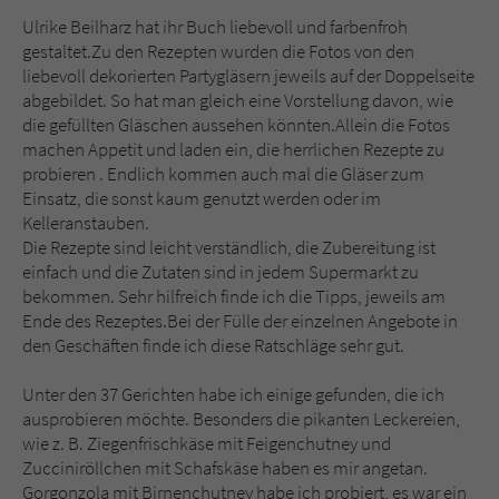
Sicherheitscode des Kontaktformulars zu
Ulrike Beilharz hat ihr Buch liebevoll und farbenfroh
überprüfen.
gestaltet.Zu den Rezepten wurden die Fotos von den
liebevoll dekorierten Partygläsern jeweils auf der Doppelseite
abgebildet. So hat man gleich eine Vorstellung davon, wie
die gefüllten Gläschen aussehen könnten.Allein die Fotos
machen Appetit und laden ein, die herrlichen Rezepte zu
probieren . Endlich kommen auch mal die Gläser zum
Einsatz, die sonst kaum genutzt werden oder im
Kelleranstauben.
Die Rezepte sind leicht verständlich, die Zubereitung ist
einfach und die Zutaten sind in jedem Supermarkt zu
bekommen. Sehr hilfreich finde ich die Tipps, jeweils am
Ende des Rezeptes.Bei der Fülle der einzelnen Angebote in
den Geschäften finde ich diese Ratschläge sehr gut.
Unter den 37 Gerichten habe ich einige gefunden, die ich
ausprobieren möchte. Besonders die pikanten Leckereien,
wie z. B. Ziegenfrischkäse mit Feigenchutney und
Zucciniröllchen mit Schafskäse haben es mir angetan.
Gorgonzola mit Birnenchutney habe ich probiert, es war ein