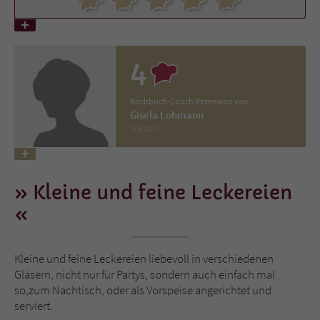
Name
tx_pwcomments_ahash
4
Anbieter
Literatur-Couch Medien GmbH & Co. KG
Laufzeit
1 Jahr
Kochbuch-Couch Rezension von
Gisela Lohmann
Mai 2015
Zweck
Cookie für Kommentare einzelner Buchtitel
Name
fe_typo_user
Kleine und feine Leckereien
Anbieter
Literatur-Couch Medien GmbH & Co. KG
Laufzeit
Session
Kleine und feine Leckereien liebevoll in verschiedenen
Gläsern, nicht nur für Partys, sondern auch einfach mal
Dieses Cookie gewährleistet die
so,zum Nachtisch, oder als Vorspeise angerichtet und
Kommunikation der Webseite mit dem
serviert.
Zweck
Benutzer. Es wird benötigt um z. B. den