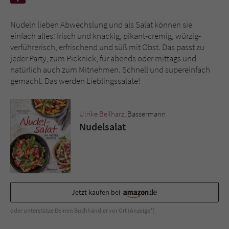
Nudeln lieben Abwechslung und als Salat können sie
Name
tx_pwcomments_ahash
einfach alles: frisch und knackig, pikant-cremig, würzig-
verführerisch, erfrischend und süß mit Obst. Das passt zu
Anbieter
Literatur-Couch Medien GmbH & Co. KG
jeder Party, zum Picknick, für abends oder mittags und
natürlich auch zum Mitnehmen. Schnell und supereinfach
Laufzeit
1 Jahr
gemacht. Das werden Lieblingssalate!
Zweck
Cookie für Kommentare einzelner Buchtitel
Ulrike Beilharz
, Bassermann
Nudelsalat
Name
fe_typo_user
Anbieter
Literatur-Couch Medien GmbH & Co. KG
Laufzeit
Session
Jetzt kaufen bei
Dieses Cookie gewährleistet die
Kommunikation der Webseite mit dem
oder unterstütze Deinen Buchhändler vor Ort (Anzeige*)
Zweck
Benutzer. Es wird benötigt um z. B. den