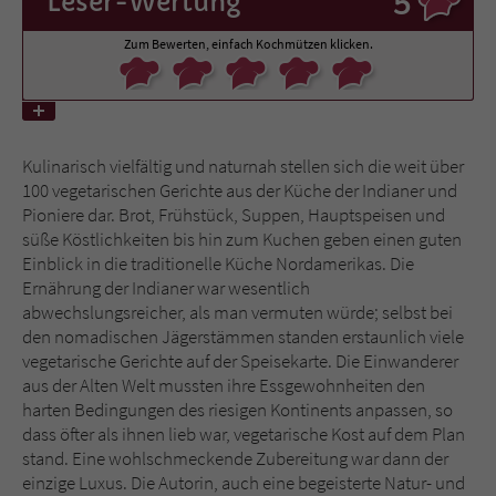
Leser
-Wertung
Zum Bewerten, einfach Kochmützen klicken.
Name
tx_pwcomments_ahash
Anbieter
Literatur-Couch Medien GmbH & Co. KG
Laufzeit
1 Jahr
Kulinarisch vielfältig und naturnah stellen sich die weit über
100 vegetarischen Gerichte aus der Küche der Indianer und
Zweck
Cookie für Kommentare einzelner Buchtitel
Pioniere dar. Brot, Frühstück, Suppen, Hauptspeisen und
süße Köstlichkeiten bis hin zum Kuchen geben einen guten
Einblick in die traditionelle Küche Nordamerikas. Die
Name
fe_typo_user
Ernährung der Indianer war wesentlich
abwechslungsreicher, als man vermuten würde; selbst bei
Anbieter
Literatur-Couch Medien GmbH & Co. KG
den nomadischen Jägerstämmen standen erstaunlich viele
vegetarische Gerichte auf der Speisekarte. Die Einwanderer
Laufzeit
Session
aus der Alten Welt mussten ihre Essgewohnheiten den
harten Bedingungen des riesigen Kontinents anpassen, so
Dieses Cookie gewährleistet die
dass öfter als ihnen lieb war, vegetarische Kost auf dem Plan
Kommunikation der Webseite mit dem
stand. Eine wohlschmeckende Zubereitung war dann der
Zweck
Benutzer. Es wird benötigt um z. B. den
einzige Luxus. Die Autorin, auch eine begeisterte Natur- und