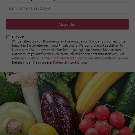
Nicht
ausfüllen!
Hinweis:
Wir behalten uns vor, Kommentare ohne Angabe von Gründen zu löschen. Bitte
beachten Sie Urheberrecht und Privatsphäre; Werbung ist nicht gestattet. Ihr
Name bzw. Pseudonym wird öffentlich angezeigt; Nachnamen können zum
Datenschutz gekürzt werden. Zu Ihrem Schutz können Kontaktdaten wie E-Mail-
Adressen, Telefonnummern oder Anschriften von der Redaktion entfernt werden.
Details finden Sie in unserer
Datenschutzerklärung
.