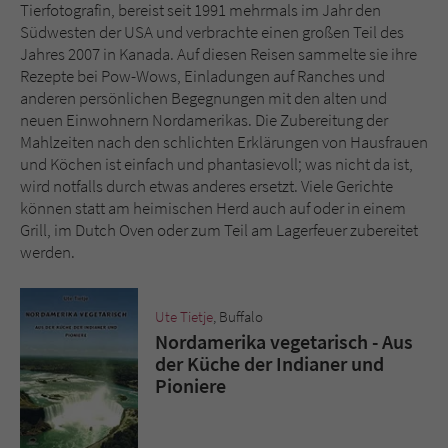
Sicherheitscode des Kontaktformulars zu
Tierfotografin, bereist seit 1991 mehrmals im Jahr den
überprüfen.
Südwesten der USA und verbrachte einen großen Teil des
Jahres 2007 in Kanada. Auf diesen Reisen sammelte sie ihre
Rezepte bei Pow-Wows, Einladungen auf Ranches und
anderen persönlichen Begegnungen mit den alten und
neuen Einwohnern Nordamerikas. Die Zubereitung der
Mahlzeiten nach den schlichten Erklärungen von Hausfrauen
und Köchen ist einfach und phantasievoll; was nicht da ist,
wird notfalls durch etwas anderes ersetzt. Viele Gerichte
können statt am heimischen Herd auch auf oder in einem
Grill, im Dutch Oven oder zum Teil am Lagerfeuer zubereitet
werden.
Ute Tietje
, Buffalo
Nordamerika vegetarisch - Aus
der Küche der Indianer und
Pioniere