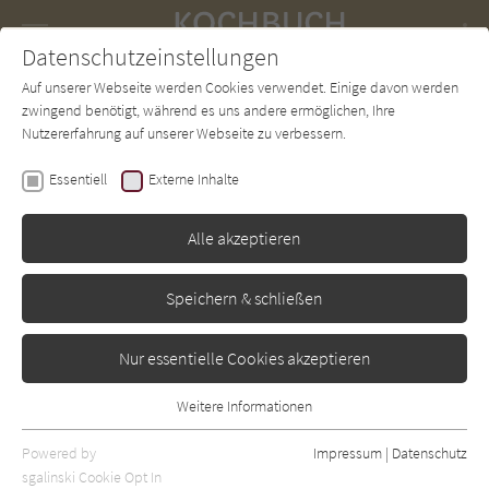
Navigation
Datenschutzeinstellungen
Couch
wechse
Auf unserer Webseite werden Cookies verwendet. Einige davon werden
Forum
Charts
Newsletter
SUCHE
zwingend benötigt, während es uns andere ermöglichen, Ihre
Nutzererfahrung auf unserer Webseite zu verbessern.
Ute Tietje
Essentiell
Externe Inhalte
Nordamerika vegetarisch
- Aus der Küche der
Alle akzeptieren
Indianer und Pioniere
Speichern & schließen
Buffalo
Erschienen: Januar 2008
Bibliogr. Angaben
0
Nur essentielle Cookies akzeptieren
Weitere Informationen
Essentiell
Essentielle Cookies werden für grundlegende Funktionen der
Powered by
Impressum
|
Datenschutz
Webseite benötigt. Dadurch ist gewährleistet, dass die Webseite
sgalinski Cookie Opt In