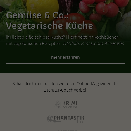
Gemüse & Co.:
Vegetarische Küche
Ihr liebt die fleischlose Küche? Hier findet Ihr Kochbücher
mit vegetarischen Rezepten.
Titelbild: istock.com/AlexRaths
mehr erfahren
Schau doch mal bei den weiteren Online-Magazinen der
Literatur-Couch vorbei: