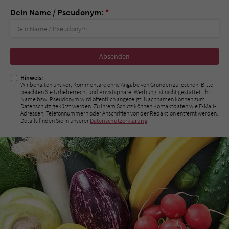
Dein Name / Pseudonym:
*
Nicht
ausfüllen!
Hinweis:
Wir behalten uns vor, Kommentare ohne Angabe von Gründen zu löschen. Bitte
beachten Sie Urheberrecht und Privatsphäre; Werbung ist nicht gestattet. Ihr
Name bzw. Pseudonym wird öffentlich angezeigt; Nachnamen können zum
Datenschutz gekürzt werden. Zu Ihrem Schutz können Kontaktdaten wie E-Mail-
Adressen, Telefonnummern oder Anschriften von der Redaktion entfernt werden.
Details finden Sie in unserer
Datenschutzerklärung
.