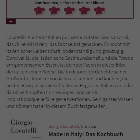
Zum Bewerten, einfach Kochmützen klicken.
Name
tx_pwcomments_ahash
Anbieter
Literatur-Couch Medien GmbH & Co. KG
Locatellis Küche ist Italien pur, seine Zutaten sind saisonal,
Laufzeit
1 Jahr
das Olivenöl ist rein, das Brot selbst gebacken. Er kocht mit
italienischer Leidenschaft, bodenständig und großzügig.
Convivalità, die italienische Gastfreundschaft und die Freude
Zweck
Cookie für Kommentare einzelner Buchtitel
am gemeinsamen Essen, ist der rote Faden in dieser Bibel
der italienischen Küche: Die traditionellen Gerichte seiner
Großmutter lernte er von klein auf kennen und kochen; die
Name
fe_typo_user
besten Rezepte aus verschiedenen Regionen Italiens und die
damit verknüpften Erinnerungen sind seine
Anbieter
Literatur-Couch Medien GmbH & Co. KG
Inspirationsquelle für eigene Kreationen. Sein ganzes Wissen
und Können hat er in diesem Buch festgehalten.
Laufzeit
Session
Dieses Cookie gewährleistet die
Giorgio Locatelli
, Christian
Kommunikation der Webseite mit dem
Made in Italy: Das Kochbuch
Zweck
Benutzer. Es wird benötigt um z. B. den