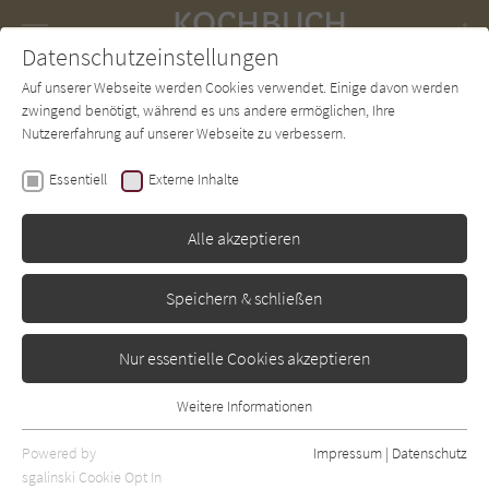
Navigation
Datenschutzeinstellungen
Couch
wechse
Auf unserer Webseite werden Cookies verwendet. Einige davon werden
Forum
Charts
Newsletter
SUCHE
zwingend benötigt, während es uns andere ermöglichen, Ihre
Nutzererfahrung auf unserer Webseite zu verbessern.
Giorgio Locatelli
Essentiell
Externe Inhalte
Made in Italy: Das
Kochbuch
Alle akzeptieren
Christian
Erschienen: Januar 2008
Bibliogr. Angaben
0
Speichern & schließen
Nur essentielle Cookies akzeptieren
Weitere Informationen
Essentiell
Essentielle Cookies werden für grundlegende Funktionen der
Powered by
Impressum
|
Datenschutz
Webseite benötigt. Dadurch ist gewährleistet, dass die Webseite
sgalinski Cookie Opt In