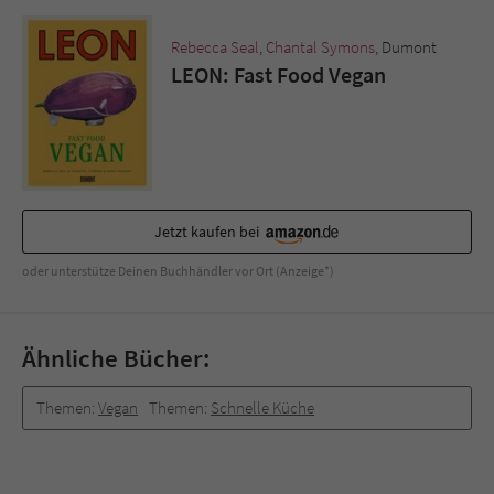
Sicherheitscode des Kontaktformulars zu
überprüfen.
Rebecca Seal
,
Chantal Symons
, Dumont
LEON: Fast Food Vegan
Jetzt kaufen bei
oder unterstütze Deinen Buchhändler vor Ort (Anzeige*)
Ähnliche Bücher:
Themen:
Vegan
Themen:
Schnelle Küche