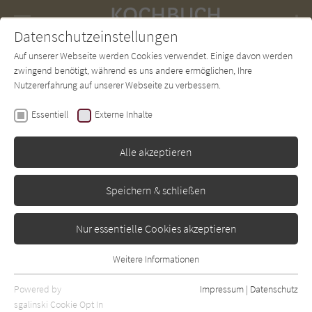
Navigation
Datenschutzeinstellungen
Couch
wechse
Auf unserer Webseite werden Cookies verwendet. Einige davon werden
Forum
Charts
Newsletter
SUCHE
zwingend benötigt, während es uns andere ermöglichen, Ihre
Nutzererfahrung auf unserer Webseite zu verbessern.
Rebecca Seal
,
Chantal Symons
Essentiell
Externe Inhalte
LEON: Fast Food Vegan
Alle akzeptieren
Dumont
Erschienen: November 2019
0
Speichern & schließen
Nur essentielle Cookies akzeptieren
Weitere Informationen
Essentiell
Essentielle Cookies werden für grundlegende Funktionen der
Powered by
Impressum
|
Datenschutz
Webseite benötigt. Dadurch ist gewährleistet, dass die Webseite
sgalinski Cookie Opt In