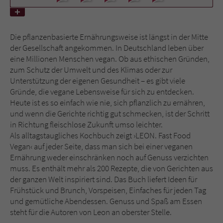
Name
tx_pwcomments_ahash
Die pflanzenbasierte Ernährungsweise ist längst in der Mitte
Anbieter
Literatur-Couch Medien GmbH & Co. KG
der Gesellschaft angekommen. In Deutschland leben über
eine Millionen Menschen vegan. Ob aus ethischen Gründen,
zum Schutz der Umwelt und des Klimas oder zur
Laufzeit
1 Jahr
Unterstützung der eigenen Gesundheit – es gibt viele
Gründe, die vegane Lebensweise für sich zu entdecken.
Zweck
Cookie für Kommentare einzelner Buchtitel
Heute ist es so einfach wie nie, sich pflanzlich zu ernähren,
und wenn die Gerichte richtig gut schmecken, ist der Schritt
in Richtung fleischlose Zukunft umso leichter.
Name
fe_typo_user
Als alltagstaugliches Kochbuch zeigt ›LEON. Fast Food
Vegan‹ auf jeder Seite, dass man sich bei einer veganen
Anbieter
Literatur-Couch Medien GmbH & Co. KG
Ernährung weder einschränken noch auf Genuss verzichten
muss. Es enthält mehr als 200 Rezepte, die von Gerichten aus
Laufzeit
Session
der ganzen Welt inspiriert sind. Das Buch liefert Ideen für
Frühstück und Brunch, Vorspeisen, Einfaches für jeden Tag
Dieses Cookie gewährleistet die
und gemütliche Abendessen. Genuss und Spaß am Essen
Kommunikation der Webseite mit dem
steht für die Autoren von Leon an oberster Stelle.
Zweck
Benutzer. Es wird benötigt um z. B. den