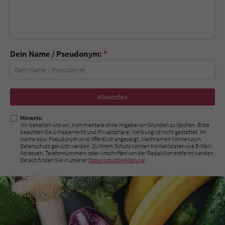
Dein Name / Pseudonym:
*
Nicht
ausfüllen!
Hinweis:
Wir behalten uns vor, Kommentare ohne Angabe von Gründen zu löschen. Bitte
beachten Sie Urheberrecht und Privatsphäre; Werbung ist nicht gestattet. Ihr
Name bzw. Pseudonym wird öffentlich angezeigt; Nachnamen können zum
Datenschutz gekürzt werden. Zu Ihrem Schutz können Kontaktdaten wie E-Mail-
Adressen, Telefonnummern oder Anschriften von der Redaktion entfernt werden.
Details finden Sie in unserer
Datenschutzerklärung
.