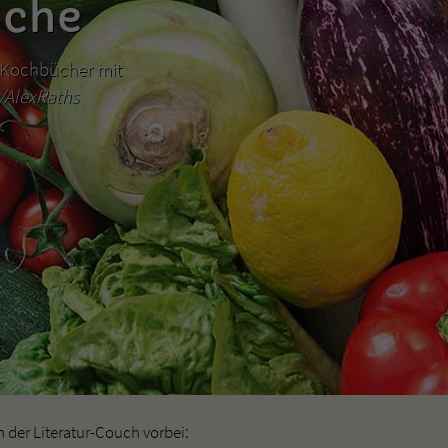
üche
hr Kochbücher mit
m/AlexRaths
der Literatur-Couch vorbei: