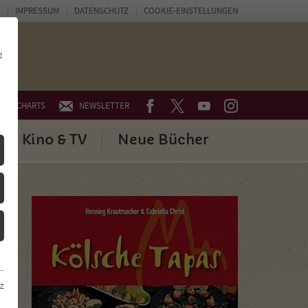
IMPRESSUM
DATENSCHUTZ
COOKIE-EINSTELLUNGEN
d
FACEBOOK
TWITTER
YOUTUBE
INSTAGRAM
CHARTS
NEWSLETTER
Kino & TV
Neue Bücher
z