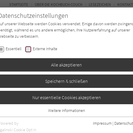
STARTSEITE
ÜBER DIE KOCHBUCH-COUCH
LESEZEICHEN
KONTAKT
Datenschutzeinstellungen
Auf unserer Webseite werden Cookies verwendet. Einige davon werden zwingen
enötigt, während es uns andere ermöglichen, Ihre Nutzererfahrung auf unserer
ebseite zu verbessern.
FORUM
Essentiell
Externe Inhalte
ten
Regionen
Autor*in
Magazin
Alle akzeptieren
Speichern & schließen
Nur essentielle Cookies akzeptieren
Weitere Informationen
0
Essentiell
Essentielle Cookies werden für grundlegende Funktionen der Webseite
Powered by
Impressum
|
Datenschut
benötigt. Dadurch ist gewährleistet, dass die Webseite einwandfrei
galinski Cookie Opt In