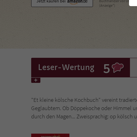
Jetzt kaufen bei
Buchhändler vor Ort
(Anzeige*)
5
Leser
-Wertung
"Et kleine kölsche Kochbuch" vereint tradie
Geglaubtem. Ob Döppekoche oder Himmel un Ä
durch den Magen... Zweisprachig: op kölsch 