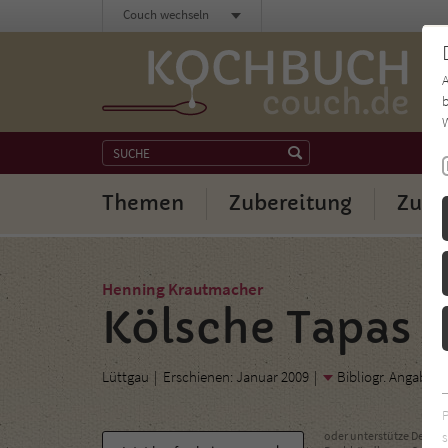
Couch wechseln
b
W
Themen
Zubereitung
Zuta
Henning Krautmacher
Kölsche Tapas
Lüttgau
Erschienen: Januar 2009
Bibliogr. Angaben
s
oder unterstütze Deinen