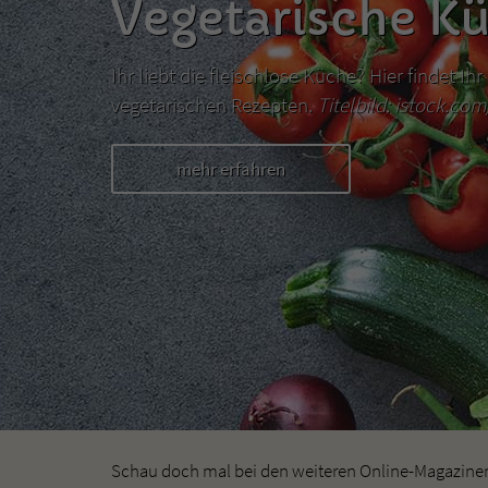
Vegetarische K
Ihr liebt die fleischlose Küche? Hier findet I
vegetarischen Rezepten.
Titelbild: istock.co
mehr erfahren
Schau doch mal bei den weiteren Online-Magazinen 