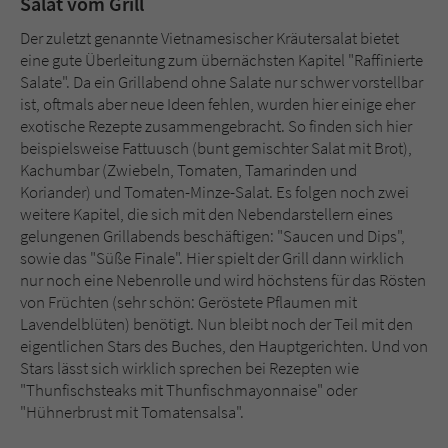
Salat vom Grill
Der zuletzt genannte Vietnamesischer Kräutersalat bietet
eine gute Überleitung zum übernächsten Kapitel "Raffinierte
Salate". Da ein Grillabend ohne Salate nur schwer vorstellbar
ist, oftmals aber neue Ideen fehlen, wurden hier einige eher
exotische Rezepte zusammengebracht. So finden sich hier
beispielsweise Fattuusch (bunt gemischter Salat mit Brot),
Kachumbar (Zwiebeln, Tomaten, Tamarinden und
Koriander) und Tomaten-Minze-Salat. Es folgen noch zwei
weitere Kapitel, die sich mit den Nebendarstellern eines
gelungenen Grillabends beschäftigen: "Saucen und Dips",
sowie das "Süße Finale". Hier spielt der Grill dann wirklich
nur noch eine Nebenrolle und wird höchstens für das Rösten
von Früchten (sehr schön: Geröstete Pflaumen mit
Lavendelblüten) benötigt. Nun bleibt noch der Teil mit den
eigentlichen Stars des Buches, den Hauptgerichten. Und von
Stars lässt sich wirklich sprechen bei Rezepten wie
"Thunfischsteaks mit Thunfischmayonnaise" oder
"Hühnerbrust mit Tomatensalsa".