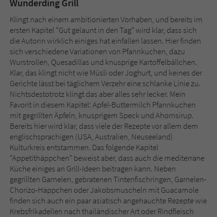
Wunderding Grill
Klingt nach einem ambitionierten Vorhaben, und bereits im
ersten Kapitel "Gut gelaunt in den Tag" wird klar, dass sich
die Autorin wirklich einiges hat einfallen lassen. Hier finden
sich verschiedene Variationen von Pfannkuchen, dazu
Wurstrollen, Quesadillas und knusprige Kartoffelbällchen.
Klar, das klingt nicht wie Müsli oder Joghurt, und keines der
Gerichte lässt bei täglichem Verzehr eine schlanke Linie zu.
Nichtsdestotrotz klingt das aber alles sehr lecker. Mein
Favorit in diesem Kapitel: Apfel-Buttermilch Pfannkuchen
mit gegrillten Äpfeln, knusprigem Speck und Ahornsirup.
Bereits hier wird klar, dass viele der Rezepte vor allem dem
englischsprachigen (USA, Australien, Neuseeland)
Kulturkreis entstammen. Das folgende Kapitel
"Appetithäppchen" beweist aber, dass auch die mediterrane
Küche einiges an Grill-Ideen beitragen kann. Neben
gegrillten Garnelen, gebratenen Tintenfischringen, Garnelen-
Chorizo-Häppchen oder Jakobsmuscheln mit Guacamole
finden sich auch ein paar asiatisch angehauchte Rezepte wie
Krebsfrikadellen nach thailändischer Art oder Rindfleisch