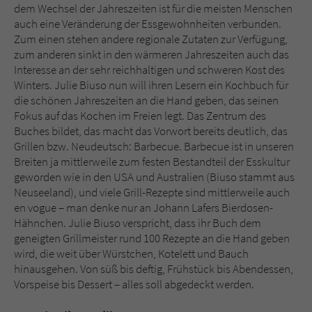
Sicherheitscode des Kontaktformulars zu
dem Wechsel der Jahreszeiten ist für die meisten Menschen
überprüfen.
auch eine Veränderung der Essgewohnheiten verbunden.
Zum einen stehen andere regionale Zutaten zur Verfügung,
zum anderen sinkt in den wärmeren Jahreszeiten auch das
Interesse an der sehr reichhaltigen und schweren Kost des
Winters. Julie Biuso nun will ihren Lesern ein Kochbuch für
die schönen Jahreszeiten an die Hand geben, das seinen
Fokus auf das Kochen im Freien legt. Das Zentrum des
Buches bildet, das macht das Vorwort bereits deutlich, das
Grillen bzw. Neudeutsch: Barbecue. Barbecue ist in unseren
Breiten ja mittlerweile zum festen Bestandteil der Esskultur
geworden wie in den USA und Australien (Biuso stammt aus
Neuseeland), und viele Grill-Rezepte sind mittlerweile auch
en vogue – man denke nur an Johann Lafers Bierdosen-
Hähnchen. Julie Biuso verspricht, dass ihr Buch dem
geneigten Grillmeister rund 100 Rezepte an die Hand geben
wird, die weit über Würstchen, Kotelett und Bauch
hinausgehen. Von süß bis deftig, Frühstück bis Abendessen,
Vorspeise bis Dessert – alles soll abgedeckt werden.