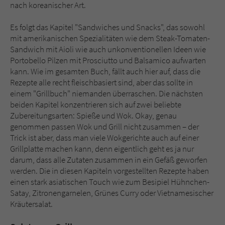
nach koreanischer Art.
Es folgt das Kapitel "Sandwiches und Snacks", das sowohl
mit amerikanischen Spezialitäten wie dem Steak-Tomaten-
Sandwich mit Aioli wie auch unkonventionellen Ideen wie
Portobello Pilzen mit Prosciutto und Balsamico aufwarten
kann. Wie im gesamten Buch, fällt auch hier auf, dass die
Rezepte alle recht fleischbasiert sind, aber das sollte in
einem "Grillbuch" niemanden überraschen. Die nächsten
beiden Kapitel konzentrieren sich auf zwei beliebte
Zubereitungsarten: Spieße und Wok. Okay, genau
genommen passen Wok und Grill nicht zusammen – der
Trick ist aber, dass man viele Wokgerichte auch auf einer
Grillplatte machen kann, denn eigentlich geht es ja nur
darum, dass alle Zutaten zusammen in ein Gefäß geworfen
werden. Die in diesen Kapiteln vorgestellten Rezepte haben
einen stark asiatischen Touch wie zum Besipiel Hühnchen-
Satay, Zitronengarnelen, Grünes Curry oder Vietnamesischer
Kräutersalat.