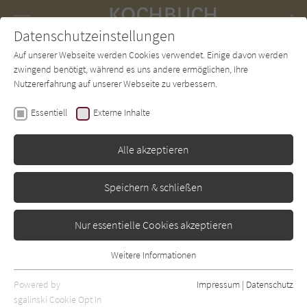
Navigation
Datenschutzeinstellungen
Couch
wechse
Auf unserer Webseite werden Cookies verwendet. Einige davon werden
Forum
Charts
Newsletter
SUCHE
zwingend benötigt, während es uns andere ermöglichen, Ihre
Nutzererfahrung auf unserer Webseite zu verbessern.
Julie Biuso
Essentiell
Externe Inhalte
Kochen mit der
Outdoorküche
Alle akzeptieren
Umschau
Erschienen: Januar 2011
Bibliogr. Angaben
0
Speichern & schließen
Nur essentielle Cookies akzeptieren
Weitere Informationen
Essentiell
Essentielle Cookies werden für grundlegende Funktionen der
Powered by
Impressum
|
Datenschutz
Webseite benötigt. Dadurch ist gewährleistet, dass die Webseite
sgalinski Cookie Opt In