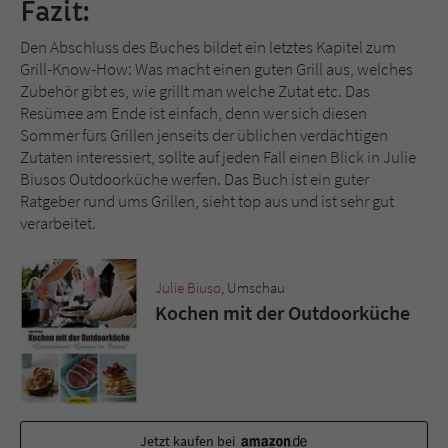
Fazit:
Den Abschluss des Buches bildet ein letztes Kapitel zum
Grill-Know-How: Was macht einen guten Grill aus, welches
Zubehör gibt es, wie grillt man welche Zutat etc. Das
Resümee am Ende ist einfach, denn wer sich diesen
Sommer fürs Grillen jenseits der üblichen verdächtigen
Zutaten interessiert, sollte auf jeden Fall einen Blick in Julie
Biusos Outdoorküche werfen. Das Buch ist ein guter
Ratgeber rund ums Grillen, sieht top aus und ist sehr gut
verarbeitet.
Julie Biuso
, Umschau
Kochen mit der Outdoorküche
Jetzt kaufen bei