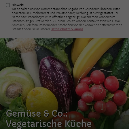
Hinweis:
Wir behalten uns vor, Kommentare ohne Angabe von Gründen zu löschen. Bitte
beachten Sie Urheberrecht und Privatsphäre; Werbung ist nicht gestattet. Ihr
Name bzw. Pseudonym wird öffentlich angezeigt; Nachnamen können zum
Datenschutz gekürzt werden. Zu Ihrem Schutz können Kontaktdaten wie E-Mail-
Adressen, Telefonnummern oder Anschriften von der Redaktion entfernt werden.
Details finden Sie in unserer
Datenschutzerklärung
.
Gemüse & Co.:
Vegetarische Küche