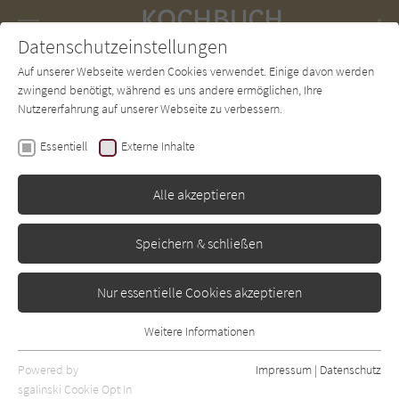
Navigation
Datenschutzeinstellungen
Couch
wechse
Auf unserer Webseite werden Cookies verwendet. Einige davon werden
Forum
Charts
Newsletter
SUCHE
zwingend benötigt, während es uns andere ermöglichen, Ihre
Nutzererfahrung auf unserer Webseite zu verbessern.
Karl und Florian Neef
Essentiell
Externe Inhalte
Kekse, Plätzchen und
Gebäckdesserts
Alle akzeptieren
Hädecke
Erschienen: Januar 2010
Bibliogr. Angaben
0
Speichern & schließen
Nur essentielle Cookies akzeptieren
Weitere Informationen
Essentiell
Essentielle Cookies werden für grundlegende Funktionen der
Powered by
Impressum
|
Datenschutz
Webseite benötigt. Dadurch ist gewährleistet, dass die Webseite
sgalinski Cookie Opt In