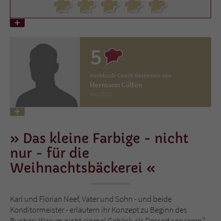
Name
tx_pwcomments_ahash
Anbieter
Literatur-Couch Medien GmbH & Co. KG
5
Laufzeit
1 Jahr
Kochbuch-Couch Rezension von
Hermann Cölfen
Zweck
Cookie für Kommentare einzelner Buchtitel
Mai 2010
Name
fe_typo_user
Das kleine Farbige - nicht
Anbieter
Literatur-Couch Medien GmbH & Co. KG
nur - für die
Weihnachtsbäckerei
Laufzeit
Session
Dieses Cookie gewährleistet die
Karl und Florian Neef, Vater und Sohn - und beide
Kommunikation der Webseite mit dem
Konditormeister - erläutern ihr Konzept zu Beginn des
Zweck
Benutzer. Es wird benötigt um z. B. den
Buches: Warum nicht einmal Gebäck als Dessert servieren?