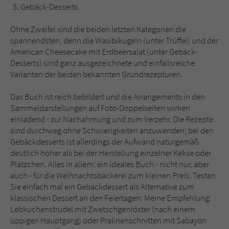
Gebäck-Desserts
Ohne Zweifel sind die beiden letzten Kategorien die
spannendsten, denn die Wasibikugeln (unter Trüffel) und der
American Cheesecake mit Erdbeersalat (unter Gebäck-
Desserts) sind ganz ausgezeichnete und einfallsreiche
Varianten der beiden bekannten Grundrezepturen.
Das Buch ist reich bebildert und die Arrangements in den
Sammeldarstellungen auf Foto-Doppelseiten wirken
einladend - zur Nachahmung und zum Verzehr. Die Rezepte
sind durchweg ohne Schwierigkeiten anzuwenden; bei den
Gebäckdesserts ist allerdings der Aufwand naturgemäß
deutlich höher als bei der Herstellung einzelner Kekse oder
Plätzchen. Alles in allem: ein ideales Buch - nicht nur, aber
auch - für die Weihnachtsbäckerei zum kleinen Preis. Testen
Sie einfach mal ein Gebäckdessert als Alternative zum
klassischen Dessert an den Feiertagen: Meine Empfehlung:
Lebkuchenstrudel mit Zwetschgenröster (nach einem
üppigen Hauptgang) oder Pralinenschnitten mit Sabayon