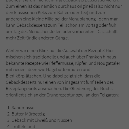
Sicherheitscode des Kontaktformulars zu
Zum einen ist das nämlich durchaus originell (also nicht nur
überprüfen.
den klassischen Keks zum Kaffee oder Tee) und zum
anderen eine kleine Hilfe bei der Menuplanung - denn man
kann Gebäckdesserst zum Teil schon am Vortag oder früh
am Tag des Menus herstellen oder vorbereiten. Das schafft
mehr Zeit für die anderen Gänge.
Werfen wir einen Blick auf die Auswahl der Rezepte: Hier
mischen sich traditionelle und auch über Franken hinaus
bekannte Rezepte wie Pfeffernüsse, Kipferl und Nougattaler
mit neuen Ideen wie Hagebuttenrauten und
Eierlikörplätzchen. Und dabei zeigt sich, dass die
Gebäckdesserts nur einen von insgesamt fünf Teilen des
Rezeptangebots ausmachen. Die Gliederung des Buchs
orientiert sich an der Grundrezeptur bzw. an den Teigarten:
Sandmasse
Butter-Mürbeteig
Gebäck mit Eiweiß und Nüssen
Trüffeln und