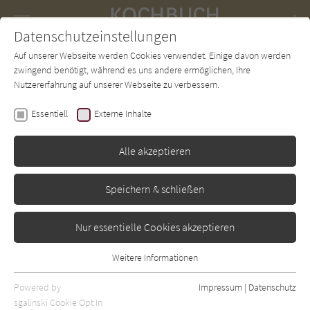
Navigation
Datenschutzeinstellungen
Couch
wechse
Auf unserer Webseite werden Cookies verwendet. Einige davon werden
Forum
Charts
Newsletter
SUCHE
zwingend benötigt, während es uns andere ermöglichen, Ihre
Nutzererfahrung auf unserer Webseite zu verbessern.
Helmut Dudenhöffer
Essentiell
Externe Inhalte
Kartoffeln. 60 Rezepte und
Geschichten rund um die
Alle akzeptieren
bunte Knolle
Speichern & schließen
Umschau
Erschienen: Januar 2006
Bibliogr. Angaben
0
Nur essentielle Cookies akzeptieren
Weitere Informationen
Essentiell
Essentielle Cookies werden für grundlegende Funktionen der
Powered by
Impressum
|
Datenschutz
Webseite benötigt. Dadurch ist gewährleistet, dass die Webseite
sgalinski Cookie Opt In