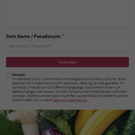
Dein Name / Pseudonym:
*
Nicht
ausfüllen!
Hinweis:
Wir behalten uns vor, Kommentare ohne Angabe von Gründen zu löschen. Bitte
beachten Sie Urheberrecht und Privatsphäre; Werbung ist nicht gestattet. Ihr
Name bzw. Pseudonym wird öffentlich angezeigt; Nachnamen können zum
Datenschutz gekürzt werden. Zu Ihrem Schutz können Kontaktdaten wie E-Mail-
Adressen, Telefonnummern oder Anschriften von der Redaktion entfernt werden.
Details finden Sie in unserer
Datenschutzerklärung
.