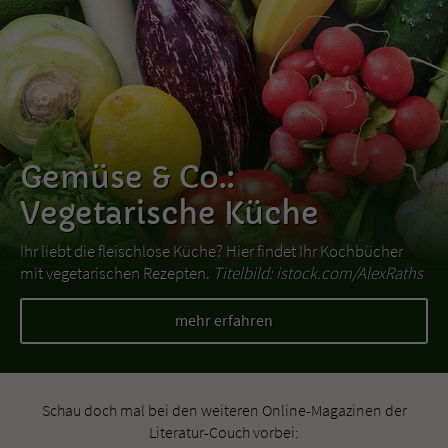
Gemüse & Co.:
Vegetarische Küche
Ihr liebt die fleischlose Küche? Hier findet Ihr Kochbücher
mit vegetarischen Rezepten.
Titelbild: istock.com/AlexRaths
mehr erfahren
Schau doch mal bei den weiteren Online-Magazinen der
Literatur-Couch vorbei: