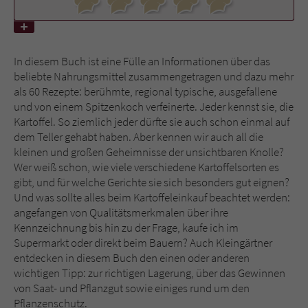
Name
tx_pwcomments_ahash
In diesem Buch ist eine Fülle an Informationen über das
Anbieter
Literatur-Couch Medien GmbH & Co. KG
beliebte Nahrungsmittel zusammengetragen und dazu mehr
als 60 Rezepte: berühmte, regional typische, ausgefallene
Laufzeit
1 Jahr
und von einem Spitzenkoch verfeinerte. Jeder kennst sie, die
Kartoffel. So ziemlich jeder dürfte sie auch schon einmal auf
Zweck
Cookie für Kommentare einzelner Buchtitel
dem Teller gehabt haben. Aber kennen wir auch all die
kleinen und großen Geheimnisse der unsichtbaren Knolle?
Wer weiß schon, wie viele verschiedene Kartoffelsorten es
Name
fe_typo_user
gibt, und für welche Gerichte sie sich besonders gut eignen?
Und was sollte alles beim Kartoffeleinkauf beachtet werden:
Anbieter
Literatur-Couch Medien GmbH & Co. KG
angefangen von Qualitätsmerkmalen über ihre
Kennzeichnung bis hin zu der Frage, kaufe ich im
Laufzeit
Session
Supermarkt oder direkt beim Bauern? Auch Kleingärtner
entdecken in diesem Buch den einen oder anderen
Dieses Cookie gewährleistet die
wichtigen Tipp: zur richtigen Lagerung, über das Gewinnen
Kommunikation der Webseite mit dem
von Saat- und Pflanzgut sowie einiges rund um den
Zweck
Benutzer. Es wird benötigt um z. B. den
Pflanzenschutz.