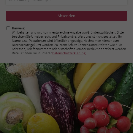
Nicht
ausfüllen!
Hinweis:
Wir behalten uns vor, Kommentare ohne Angabe von Gründen zu löschen. Bitte
beachten Sie Urheberrecht und Privatsphäre; Werbung ist nicht gestattet. Ihr
Name bzw. Pseudonym wird öffentlich angezeigt; Nachnamen können zum
Datenschutz gekürzt werden. Zu Ihrem Schutz können Kontaktdaten wie E-Mail-
Adressen, Telefonnummern oder Anschriften von der Redaktion entfernt werden.
Details finden Sie in unserer
Datenschutzerklärung
.