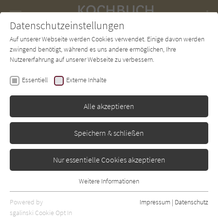
Navigation
Datenschutzeinstellungen
Couch
wechse
Auf unserer Webseite werden Cookies verwendet. Einige davon werden
Forum
Charts
Newsletter
SUCHE
zwingend benötigt, während es uns andere ermöglichen, Ihre
Nutzererfahrung auf unserer Webseite zu verbessern.
Dave Broom
Essentiell
Externe Inhalte
Japanischer Whisky
Alle akzeptieren
Hallwag
Erschienen: Oktober 2019
0
Speichern & schließen
Nur essentielle Cookies akzeptieren
Weitere Informationen
Essentiell
Essentielle Cookies werden für grundlegende Funktionen der
Powered by
Impressum
|
Datenschutz
Webseite benötigt. Dadurch ist gewährleistet, dass die Webseite
sgalinski Cookie Opt In