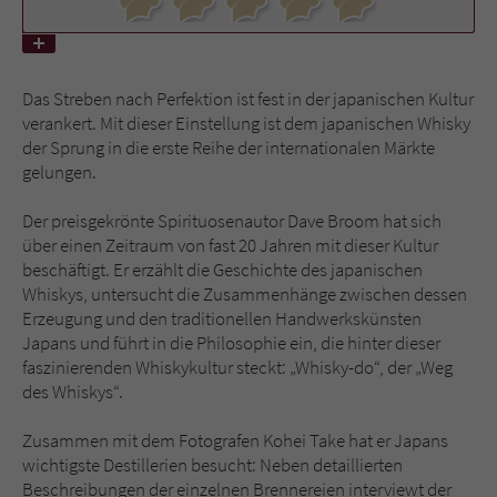
Name
tx_pwcomments_ahash
Das Streben nach Perfektion ist fest in der japanischen Kultur
Anbieter
Literatur-Couch Medien GmbH & Co. KG
verankert. Mit dieser Einstellung ist dem japanischen Whisky
der Sprung in die erste Reihe der internationalen Märkte
Laufzeit
1 Jahr
gelungen.
Zweck
Cookie für Kommentare einzelner Buchtitel
Der preisgekrönte Spirituosenautor Dave Broom hat sich
über einen Zeitraum von fast 20 Jahren mit dieser Kultur
beschäftigt. Er erzählt die Geschichte des japanischen
Name
fe_typo_user
Whiskys, untersucht die Zusammenhänge zwischen dessen
Erzeugung und den traditionellen Handwerkskünsten
Anbieter
Literatur-Couch Medien GmbH & Co. KG
Japans und führt in die Philosophie ein, die hinter dieser
faszinierenden Whiskykultur steckt: „Whisky-do“, der „Weg
Laufzeit
Session
des Whiskys“.
Dieses Cookie gewährleistet die
Zusammen mit dem Fotografen Kohei Take hat er Japans
Kommunikation der Webseite mit dem
wichtigste Destillerien besucht: Neben detaillierten
Zweck
Benutzer. Es wird benötigt um z. B. den
Beschreibungen der einzelnen Brennereien interviewt der