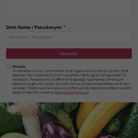
Dein Name / Pseudonym:
*
Nicht
ausfüllen!
Hinweis:
Wir behalten uns vor, Kommentare ohne Angabe von Gründen zu löschen. Bitte
beachten Sie Urheberrecht und Privatsphäre; Werbung ist nicht gestattet. Ihr
Name bzw. Pseudonym wird öffentlich angezeigt; Nachnamen können zum
Datenschutz gekürzt werden. Zu Ihrem Schutz können Kontaktdaten wie E-Mail-
Adressen, Telefonnummern oder Anschriften von der Redaktion entfernt werden.
Details finden Sie in unserer
Datenschutzerklärung
.