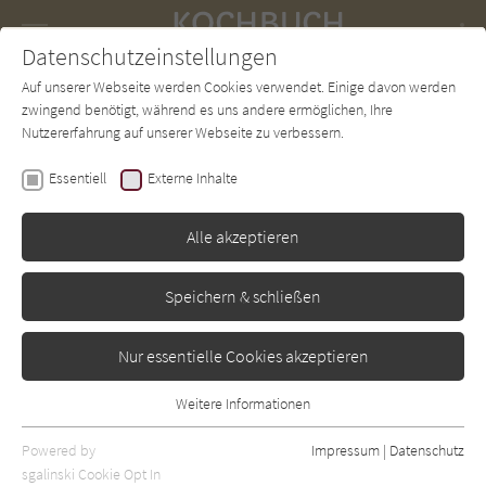
Navigation
Datenschutzeinstellungen
Couch
wechse
Auf unserer Webseite werden Cookies verwendet. Einige davon werden
Forum
Charts
Newsletter
SUCHE
zwingend benötigt, während es uns andere ermöglichen, Ihre
Nutzererfahrung auf unserer Webseite zu verbessern.
Paola Bacchia
Essentiell
Externe Inhalte
Istrien
Alle akzeptieren
Ars Vivendi
Erschienen: April 2023
0
Speichern & schließen
Nur essentielle Cookies akzeptieren
Weitere Informationen
Essentiell
Essentielle Cookies werden für grundlegende Funktionen der
Powered by
Impressum
|
Datenschutz
Webseite benötigt. Dadurch ist gewährleistet, dass die Webseite
sgalinski Cookie Opt In