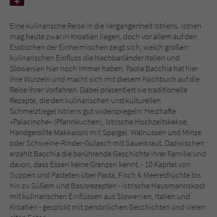
Name
tx_pwcomments_ahash
Eine kulinarische Reise in die Vergangenheit Istriens. Istrien
mag heute zwar in Kroatien liegen, doch vor allem auf den
Anbieter
Literatur-Couch Medien GmbH & Co. KG
Esstischen der Einheimischen zeigt sich, welch großen
kulinarischen Einfluss die Nachbarländer Italien und
Laufzeit
1 Jahr
Slowenien hier noch immer haben. Paola Bacchia hat hier
ihre Wurzeln und macht sich mit diesem Kochbuch auf die
Reise ihrer Vorfahren. Dabei präsentiert sie traditionelle
Zweck
Cookie für Kommentare einzelner Buchtitel
Rezepte, die den kulinarischen und kulturellen
Schmelztiegel Istriens gut widerspiegeln: Herzhafte
»Palacinche« (Pfannkuchen), Istrische Hochzeitskekse,
Name
fe_typo_user
Handgerollte Makkaroni mit Spargel, Walnüssen und Minze
oder Schweine-Rinder-Gulasch mit Sauerkraut. Dazwischen
Anbieter
Literatur-Couch Medien GmbH & Co. KG
erzählt Bacchia die berührende Geschichte ihrer Familie und
davon, dass Essen keine Grenzen kennt. - 10 Kapitel von
Laufzeit
Session
Suppen und Pasteten über Pasta, Fisch & Meeresfrüchte bis
hin zu Süßem und Basisrezepten - istrische Hausmannskost
Dieses Cookie gewährleistet die
mit kulinarischen Einflüssen aus Slowenien, Italien und
Kommunikation der Webseite mit dem
Kroatien - gespickt mit persönlichen Geschichten und vielen
Zweck
Benutzer. Es wird benötigt um z. B. den