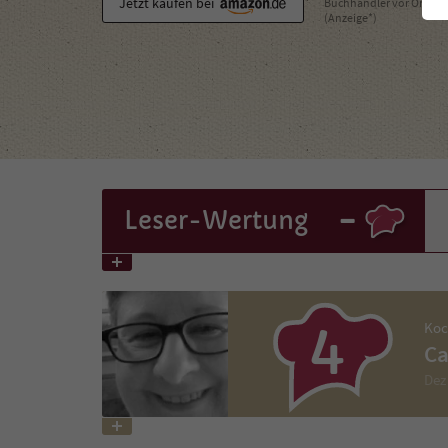
Jetzt kaufen bei
Buchhändler vor Ort
(Anzeige*)
-
Leser
-Wertung
4
Koc
Ca
Dez