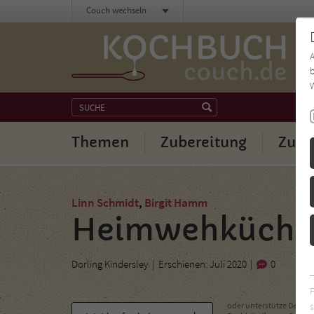
Couch wechseln
b
W
Themen
Zubereitung
Zuta
Linn Schmidt
,
Birgit Hamm
Heimwehküche
Dorling Kindersley
Erschienen: Juli 2020
0
s
oder unterstütze Deinen