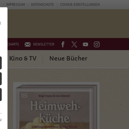
IMPRESSUM
DATENSCHUTZ
COOKIE-EINSTELLUNGEN
d
FACEBOOK
TWITTER
YOUTUBE
INSTAGRAM
CHARTS
NEWSLETTER
Kino & TV
Neue Bücher
z