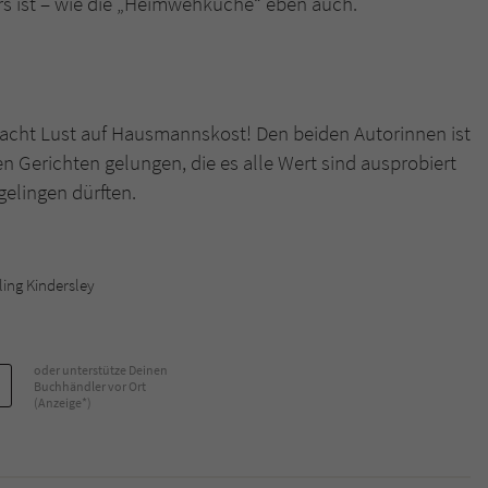
ers ist – wie die „Heimwehküche“ eben auch.
cht Lust auf Hausmannskost! Den beiden Autorinnen ist
 Gerichten gelungen, die es alle Wert sind ausprobiert
elingen dürften.
ling Kindersley
oder unterstütze Deinen
Buchhändler vor Ort
(Anzeige*)