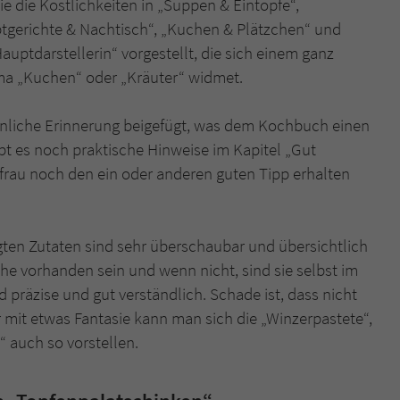
 die Köstlichkeiten in „Suppen & Eintöpfe“,
überprüfen.
tgerichte & Nachtisch“, „Kuchen & Plätzchen“ und
auptdarstellerin“ vorgestellt, die sich einem ganz
a „Kuchen“ oder „Kräuter“ widmet.
önliche Erinnerung beigefügt, was dem Kochbuch einen
ibt es noch praktische Hinweise im Kapitel „Gut
frau noch den ein oder anderen guten Tipp erhalten
igten Zutaten sind sehr überschaubar und übersichtlich
che vorhanden sein und wenn nicht, sind sie selbst im
 präzise und gut verständlich. Schade ist, dass nicht
r mit etwas Fantasie kann man sich die „Winzerpastete“,
 auch so vorstellen.