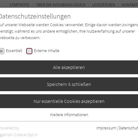
STARTSEITE
ÜBER DIE KOCHBUCH-COUCH
LESEZEICHEN
KONTAKT
Datenschutzeinstellungen
Auf unserer Webseite werden Cookies verwendet. Einige davon werden zwingen
enötigt, während es uns andere ermöglichen, Ihre Nutzererfahrung auf unserer
ebseite zu verbessern.
FORUM
Essentiell
Externe Inhalte
ten
Regionen
Autor*in
Magazin
Alle akzeptieren
Speichern & schließen
Nur essentielle Cookies akzeptieren
Weitere Informationen
Essentiell
Essentielle Cookies werden für grundlegende Funktionen der Webseite
Powered by
Impressum
|
Datenschut
benötigt. Dadurch ist gewährleistet, dass die Webseite einwandfrei
galinski Cookie Opt In