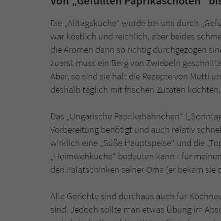
Von „Gefüllten Paprikaschoten“ bi
Die „Alltagsküche“ wurde bei uns durch „Gefü
war köstlich und reichlich, aber beides schm
die Aromen dann so richtig durchgezogen sind
zuerst muss ein Berg von Zwiebeln geschnit
Aber, so sind sie halt die Rezepte von Mutti
deshalb täglich mit frischen Zutaten kochten.
Das „Ungarische Paprikahähnchen“ („Sonntag
Vorbereitung benötigt und auch relativ schnell
wirklich eine „Süße Hauptspeise“ und die „To
„Heimwehküche“ bedeuten kann - für meinen 
den Palatschinken seiner Oma (er bekam sie 
Alle Gerichte sind durchaus auch für Kochneul
sind. Jedoch sollte man etwas Übung im Absc