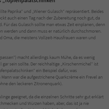
s „Topfenpalatschinken“
llte Paprika“ und „Wiener Gulasch“ repräsentiert. Beides
eckt auch einen Tag nach der Zubereitung noch gut, da
. Für das Gulasch sollte man etwas Zeit einplanen, denn
ten werden und dann muss er natürlich durchschmoren.
 und Oma, die meistens Vollzeit-Hausfrauen waren und
sessen“) macht allerdings kaum Mühe, da es wenig
 gar sein sollte. Der reichhaltige „Kirschenmichel“ ist
pfenpalatschinken“ ein Beispiel dafür, was
Mann war die aufgestrichene Quarkcrème ein Frevel an
ohne den leckeren Zitronenquark).
inge geeignet, da die einzelnen Schritte sehr gut erklärt
hmecken und Würzen haben, aber, das ist ja nie