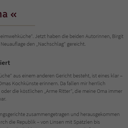
ma
Name
tx_pwcomments_ahash
Anbieter
Literatur-Couch Medien GmbH & Co. KG
„Heimwehküche“. Jetzt haben die beiden Autorinnen, Birgit
Laufzeit
1 Jahr
 Neuauflage den „Nachschlag“ gereicht.
Zweck
Cookie für Kommentare einzelner Buchtitel
iert
Name
fe_typo_user
he“ aus einem anderen Gericht besteht, ist eines klar –
Omas Kochkünste erinnern. Da fallen mir herrlich
Anbieter
Literatur-Couch Medien GmbH & Co. KG
 oder die köstlichen „Arme Ritter“, die meine Oma immer
Laufzeit
Session
ar.
Dieses Cookie gewährleistet die Kommunikation der
erungsgerichte zusammengetragen und herausgekommen
Webseite mit dem Benutzer. Es wird benötigt um z. B.
Zweck
ch die Republik – von Linsen mit Spätzlen bis
den Sicherheitscode des Kontaktformulars zu