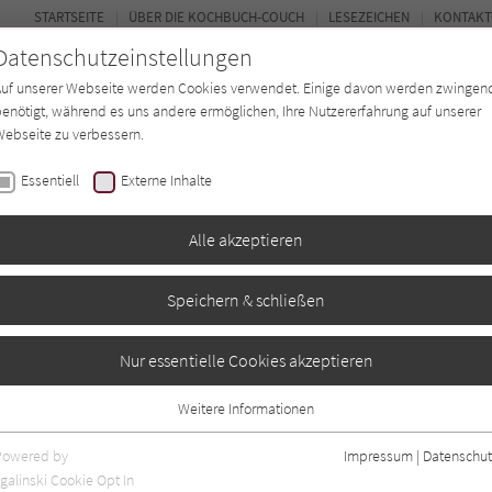
STARTSEITE
ÜBER DIE KOCHBUCH-COUCH
LESEZEICHEN
KONTAKT
Datenschutzeinstellungen
Auf unserer Webseite werden Cookies verwendet. Einige davon werden zwingen
enötigt, während es uns andere ermöglichen, Ihre Nutzererfahrung auf unserer
ebseite zu verbessern.
FORUM
Essentiell
Externe Inhalte
ten
Regionen
Autor*in
Magazin
Alle akzeptieren
Speichern & schließen
nd Co.
Nur essentielle Cookies akzeptieren
Weitere Informationen
r. Angaben
0
Essentiell
Essentielle Cookies werden für grundlegende Funktionen der Webseite
Powered by
Impressum
|
Datenschut
benötigt. Dadurch ist gewährleistet, dass die Webseite einwandfrei
galinski Cookie Opt In