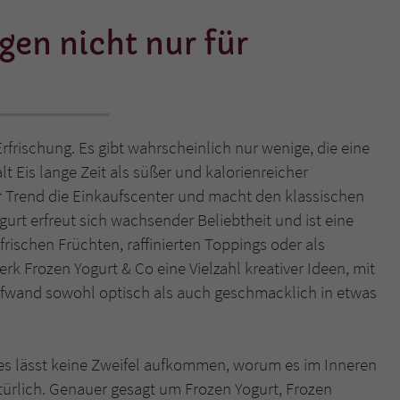
en nicht nur für
Name
tx_pwcomments_ahash
Anbieter
Literatur-Couch Medien GmbH & Co. KG
Laufzeit
1 Jahr
frischung. Es gibt wahrscheinlich nur wenige, die eine
Zweck
Cookie für Kommentare einzelner Buchtitel
t Eis lange Zeit als süßer und kalorienreicher
uer Trend die Einkaufscenter und macht den klassischen
gurt erfreut sich wachsender Beliebtheit und ist eine
Name
fe_typo_user
frischen Früchten, raffinierten Toppings oder als
Anbieter
Literatur-Couch Medien GmbH & Co. KG
rk Frozen Yogurt & Co eine Vielzahl kreativer Ideen, mit
fwand sowohl optisch als auch geschmacklich in etwas
Laufzeit
Session
Dieses Cookie gewährleistet die Kommunikation der
hes lässt keine Zweifel aufkommen, worum es im Inneren
Webseite mit dem Benutzer. Es wird benötigt um z. B.
Zweck
den Sicherheitscode des Kontaktformulars zu
ürlich. Genauer gesagt um Frozen Yogurt, Frozen