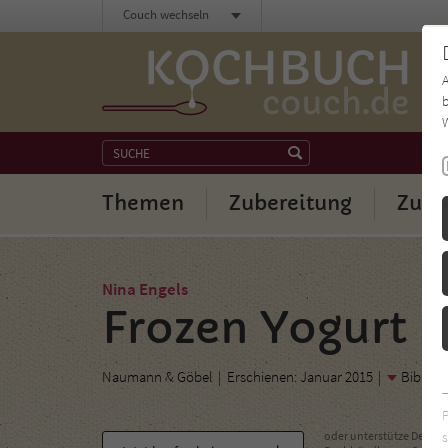
Couch wechseln
b
W
Themen
Zubereitung
Zuta
Nina Engels
Frozen Yogurt u
Naumann & Göbel
Erschienen: Januar 2015
Bibliog
s
oder unterstütze Deinen