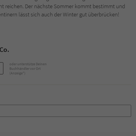
cht reichen. Der nächste Sommer kommt bestimmt und
tinern lässt sich auch der Winter gut überbrücken!
Co.
oder unterstütze Deinen
Buchhändler vor Ort
(Anzeige*)