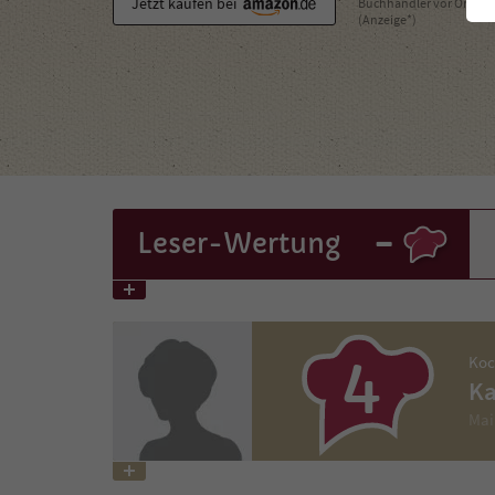
Jetzt kaufen bei
Buchhändler vor Ort
(Anzeige*)
-
Leser
-Wertung
4
Koc
Ka
Mai