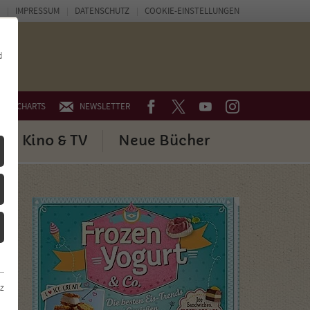
IMPRESSUM
DATENSCHUTZ
COOKIE-EINSTELLUNGEN
d
FACEBOOK
TWITTER
YOUTUBE
INSTAGRAM
CHARTS
NEWSLETTER
Kino & TV
Neue Bücher
z