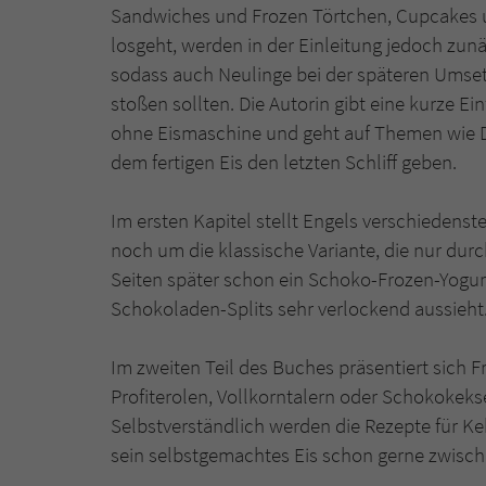
Sandwiches und Frozen Törtchen, Cupcakes und
losgeht, werden in der Einleitung jedoch zunä
sodass auch Neulinge bei der späteren Umset
stoßen sollten. Die Autorin gibt eine kurze E
ohne Eismaschine und geht auf Themen wie De
dem fertigen Eis den letzten Schliff geben.
Im ersten Kapitel stellt Engels verschiedenst
noch um die klassische Variante, die nur durc
Seiten später schon ein Schoko-Frozen-Yogur
Schokoladen-Splits sehr verlockend aussieht
Im zweiten Teil des Buches präsentiert sich 
Profiterolen, Vollkorntalern oder Schokokeks
Selbstverständlich werden die Rezepte für Kek
sein selbstgemachtes Eis schon gerne zwisch