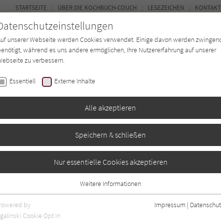
STARTSEITE
ÜBER DIE KOCHBUCH-COUCH
LESEZEICHEN
KONTAKT
Datenschutzeinstellungen
Auf unserer Webseite werden Cookies verwendet. Einige davon werden zwingen
enötigt, während es uns andere ermöglichen, Ihre Nutzererfahrung auf unserer
ebseite zu verbessern.
FORUM
Essentiell
Externe Inhalte
ten
Regionen
Autor*in
Magazin
Alle akzeptieren
Speichern & schließen
äse und Wein
Nur essentielle Cookies akzeptieren
Weitere Informationen
0
Essentiell
Essentielle Cookies werden für grundlegende Funktionen der Webseite
Powered by
Impressum
|
Datenschut
benötigt. Dadurch ist gewährleistet, dass die Webseite einwandfrei
galinski Cookie Opt In