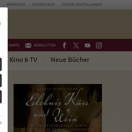
IMPRESSUM
DATENSCHUTZ
COOKIE-EINSTELLUNGEN
d
FACEBOOK
TWITTER
YOUTUBE
INSTAGRAM
CHARTS
NEWSLETTER
Kino & TV
Neue Bücher
z