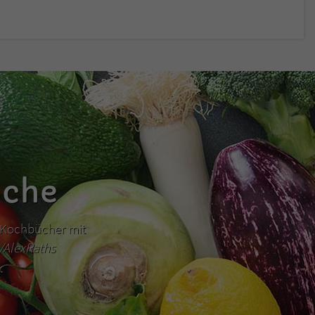
üche
hr Kochbücher mit
m/AlexRaths