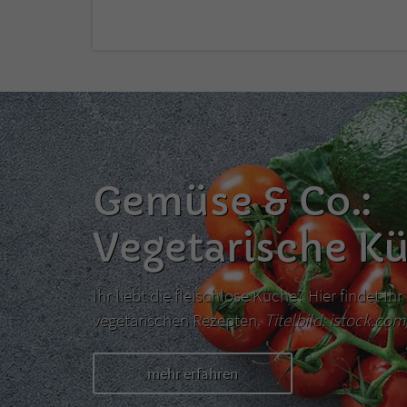
Gemüse & Co.:
Vegetarische K
Ihr liebt die fleischlose Küche? Hier findet I
vegetarischen Rezepten.
Titelbild: istock.co
mehr erfahren