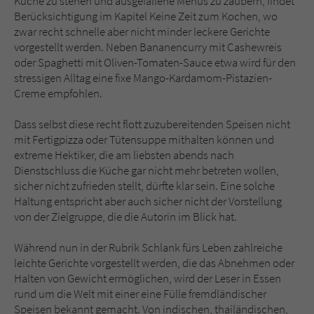
Küche zu stehen und ausgefallene Menüs zu zaubern, findet
Berücksichtigung im Kapitel Keine Zeit zum Kochen, wo
zwar recht schnelle aber nicht minder leckere Gerichte
vorgestellt werden. Neben Bananencurry mit Cashewreis
oder Spaghetti mit Oliven-Tomaten-Sauce etwa wird für den
stressigen Alltag eine fixe Mango-Kardamom-Pistazien-
Creme empfohlen.
Dass selbst diese recht flott zuzubereitenden Speisen nicht
mit Fertigpizza oder Tütensuppe mithalten können und
extreme Hektiker, die am liebsten abends nach
Dienstschluss die Küche gar nicht mehr betreten wollen,
sicher nicht zufrieden stellt, dürfte klar sein. Eine solche
Haltung entspricht aber auch sicher nicht der Vorstellung
von der Zielgruppe, die die Autorin im Blick hat.
Während nun in der Rubrik Schlank fürs Leben zahlreiche
leichte Gerichte vorgestellt werden, die das Abnehmen oder
Halten von Gewicht ermöglichen, wird der Leser in Essen
rund um die Welt mit einer eine Fülle fremdländischer
Speisen bekannt gemacht. Von indischen, thailändischen,