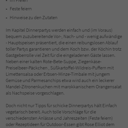
Feste feiern
Hinweise zu den Zutaten
Im Kapitel Dinnerpartys werden einfach und (im Voraus)
bequem zuzubereitende Vor-, Nach- und - wenig aufwändige
- Hauptspeisen präsentiert, die einen reibungslosen Ablauf
toller Partys garantieren und dem Koch bzw. der Köchin trotz
Gastgeberrolle viel Zeit für die eingeladenen Gäste lassen.
Neben einer kalten Rote-Bete-Suppe, Ziegenkäse-
Preiselbeer-Päckchen , Süßkartoffel-Wildreis-Puffern mit
Limettensalsa oder Erbsen-Minze-Timbale mit jungem
Gemüse und Parmesanchips etwa wird auch ein leckerer
Mandel-Zitronenkuchen mit marokkanischem Orangensalat
als Nachspeise vorgeschlagen.
Doch nicht nur Tipps für schicke Dinnerpartys hält Einfach
vegetarisch bereit. Auch tolle Vorschläge für die
verschiedensten Anlässe und Jahreszeiten (Feste feiern)
oder Rezeptideen für Outdoor-Essen gibt Rose Elliot dem