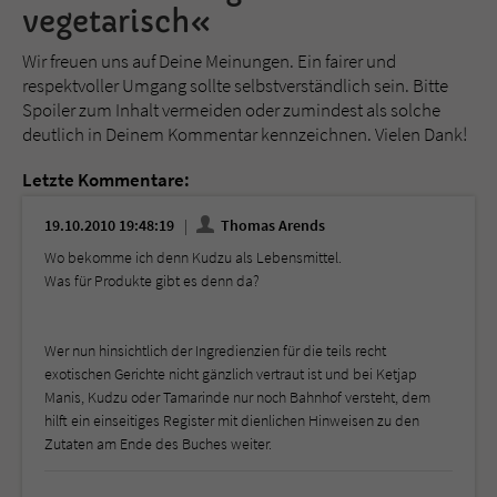
vegetarisch«
Wir freuen uns auf Deine Meinungen. Ein fairer und
respektvoller Umgang sollte selbstverständlich sein. Bitte
Spoiler zum Inhalt vermeiden oder zumindest als solche
deutlich in Deinem Kommentar kennzeichnen. Vielen Dank!
Letzte Kommentare:
19.10.2010 19:48:19
Thomas Arends
Wo bekomme ich denn Kudzu als Lebensmittel.
Was für Produkte gibt es denn da?
Wer nun hinsichtlich der Ingredienzien für die teils recht
exotischen Gerichte nicht gänzlich vertraut ist und bei Ketjap
Manis, Kudzu oder Tamarinde nur noch Bahnhof versteht, dem
hilft ein einseitiges Register mit dienlichen Hinweisen zu den
Zutaten am Ende des Buches weiter.