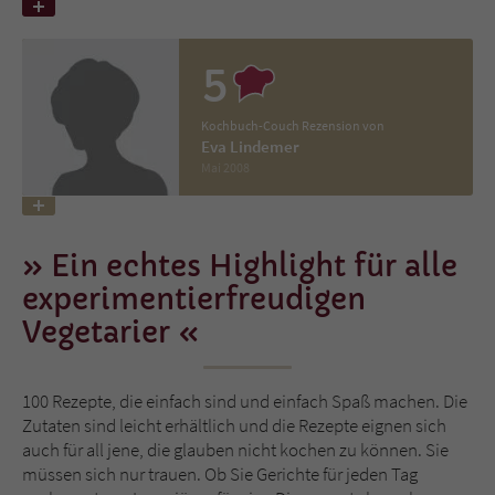
Name
tx_pwcomments_ahash
5
Anbieter
Literatur-Couch Medien GmbH & Co. KG
Kochbuch-Couch Rezension von
Eva Lindemer
Laufzeit
1 Jahr
Mai 2008
Zweck
Cookie für Kommentare einzelner Buchtitel
Ein echtes Highlight für alle
Name
fe_typo_user
experimentierfreudigen
Vegetarier
Anbieter
Literatur-Couch Medien GmbH & Co. KG
Laufzeit
Session
100 Rezepte, die einfach sind und einfach Spaß machen. Die
Zutaten sind leicht erhältlich und die Rezepte eignen sich
Dieses Cookie gewährleistet die
auch für all jene, die glauben nicht kochen zu können. Sie
Kommunikation der Webseite mit dem
müssen sich nur trauen. Ob Sie Gerichte für jeden Tag
Zweck
Benutzer. Es wird benötigt um z. B. den