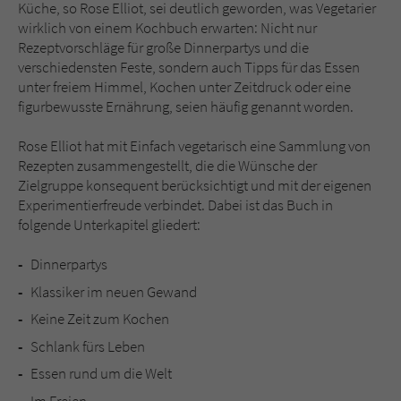
Küche, so Rose Elliot, sei deutlich geworden, was Vegetarier
wirklich von einem Kochbuch erwarten: Nicht nur
Rezeptvorschläge für große Dinnerpartys und die
verschiedensten Feste, sondern auch Tipps für das Essen
unter freiem Himmel, Kochen unter Zeitdruck oder eine
figurbewusste Ernährung, seien häufig genannt worden.
Rose Elliot hat mit Einfach vegetarisch eine Sammlung von
Rezepten zusammengestellt, die die Wünsche der
Zielgruppe konsequent berücksichtigt und mit der eigenen
Experimentierfreude verbindet. Dabei ist das Buch in
folgende Unterkapitel gliedert:
Dinnerpartys
Klassiker im neuen Gewand
Keine Zeit zum Kochen
Schlank fürs Leben
Essen rund um die Welt
Im Freien