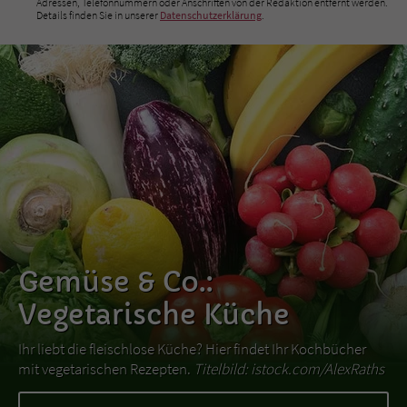
Adressen, Telefonnummern oder Anschriften von der Redaktion entfernt werden.
Details finden Sie in unserer
Datenschutzerklärung
.
Gemüse & Co.:
Vegetarische Küche
Ihr liebt die fleischlose Küche? Hier findet Ihr Kochbücher
mit vegetarischen Rezepten.
Titelbild: istock.com/AlexRaths