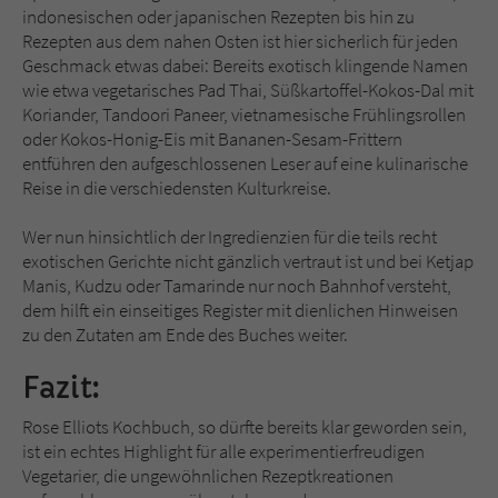
indonesischen oder japanischen Rezepten bis hin zu
Rezepten aus dem nahen Osten ist hier sicherlich für jeden
Geschmack etwas dabei: Bereits exotisch klingende Namen
wie etwa vegetarisches Pad Thai, Süßkartoffel-Kokos-Dal mit
Koriander, Tandoori Paneer, vietnamesische Frühlingsrollen
oder Kokos-Honig-Eis mit Bananen-Sesam-Frittern
entführen den aufgeschlossenen Leser auf eine kulinarische
Reise in die verschiedensten Kulturkreise.
Wer nun hinsichtlich der Ingredienzien für die teils recht
exotischen Gerichte nicht gänzlich vertraut ist und bei Ketjap
Manis, Kudzu oder Tamarinde nur noch Bahnhof versteht,
dem hilft ein einseitiges Register mit dienlichen Hinweisen
zu den Zutaten am Ende des Buches weiter.
Fazit:
Rose Elliots Kochbuch, so dürfte bereits klar geworden sein,
ist ein echtes Highlight für alle experimentierfreudigen
Vegetarier, die ungewöhnlichen Rezeptkreationen