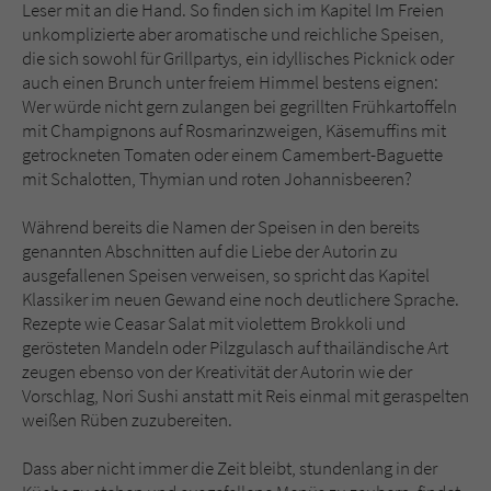
Leser mit an die Hand. So finden sich im Kapitel Im Freien
unkomplizierte aber aromatische und reichliche Speisen,
die sich sowohl für Grillpartys, ein idyllisches Picknick oder
auch einen Brunch unter freiem Himmel bestens eignen:
Wer würde nicht gern zulangen bei gegrillten Frühkartoffeln
mit Champignons auf Rosmarinzweigen, Käsemuffins mit
getrockneten Tomaten oder einem Camembert-Baguette
mit Schalotten, Thymian und roten Johannisbeeren?
Während bereits die Namen der Speisen in den bereits
genannten Abschnitten auf die Liebe der Autorin zu
ausgefallenen Speisen verweisen, so spricht das Kapitel
Klassiker im neuen Gewand eine noch deutlichere Sprache.
Rezepte wie Ceasar Salat mit violettem Brokkoli und
gerösteten Mandeln oder Pilzgulasch auf thailändische Art
zeugen ebenso von der Kreativität der Autorin wie der
Vorschlag, Nori Sushi anstatt mit Reis einmal mit geraspelten
weißen Rüben zuzubereiten.
Dass aber nicht immer die Zeit bleibt, stundenlang in der