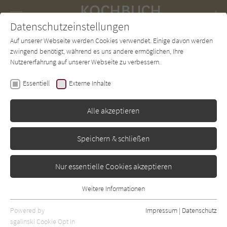
Navigation
Datenschutzeinstellungen
Couch
wechse
Auf unserer Webseite werden Cookies verwendet. Einige davon werden
Forum
Charts
Newsletter
SUCHE
zwingend benötigt, während es uns andere ermöglichen, Ihre
Nutzererfahrung auf unserer Webseite zu verbessern.
Rose Elliot
Essentiell
Externe Inhalte
Einfach vegetarisch
Alle akzeptieren
Umschau
Erschienen: Januar 2008
Bibliogr. Angaben
1
Speichern & schließen
Nur essentielle Cookies akzeptieren
Weitere Informationen
Essentiell
Essentielle Cookies werden für grundlegende Funktionen der
Powered by
Impressum
|
Datenschutz
Webseite benötigt. Dadurch ist gewährleistet, dass die Webseite
sgalinski Cookie Opt In