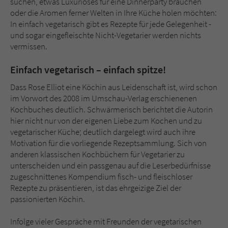
suchen, etwas Luxuriöses für eine Dinnerparty brauchen
Sicherheitscode des Kontaktformulars zu
oder die Aromen ferner Welten in Ihre Küche holen möchten:
überprüfen.
In einfach vegetarisch gibt es Rezepte für jede Gelegenheit -
und sogar eingefleischte Nicht-Vegetarier werden nichts
vermissen.
Einfach vegetarisch – einfach spitze!
Dass Rose Elliot eine Köchin aus Leidenschaft ist, wird schon
im Vorwort des 2008 im Umschau-Verlag erschienenen
Kochbuches deutlich. Schwärmerisch berichtet die Autorin
hier nicht nur von der eigenen Liebe zum Kochen und zu
vegetarischer Küche; deutlich dargelegt wird auch ihre
Motivation für die vorliegende Rezeptsammlung. Sich von
anderen klassischen Kochbüchern für Vegetarier zu
unterscheiden und ein passgenau auf die Leserbedürfnisse
zugeschnittenes Kompendium fisch- und fleischloser
Rezepte zu präsentieren, ist das ehrgeizige Ziel der
passionierten Köchin.
Infolge vieler Gespräche mit Freunden der vegetarischen