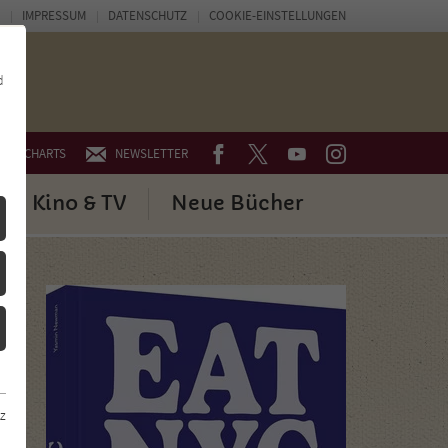
IMPRESSUM
DATENSCHUTZ
COOKIE-EINSTELLUNGEN
d
FACEBOOK
TWITTER
YOUTUBE
INSTAGRAM
CHARTS
NEWSLETTER
Kino & TV
Neue Bücher
z