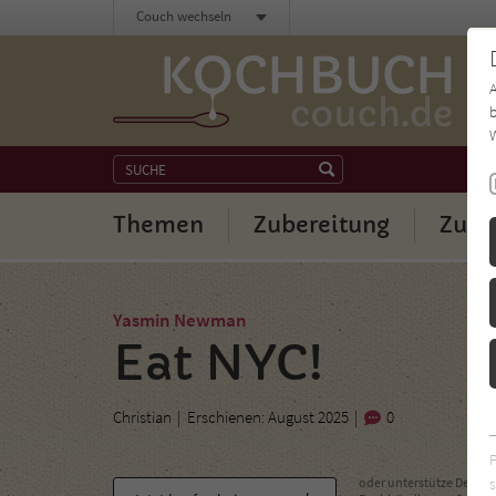
Couch wechseln
b
W
Themen
Zubereitung
Zuta
Yasmin Newman
Eat NYC!
Christian
Erschienen: August 2025
0
s
oder unterstütze Deinen