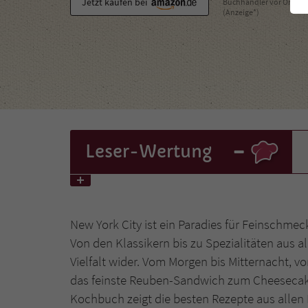
Jetzt kaufen bei
Buchhändler vor Ort
(Anzeige*)
-
Leser
-Wertung
New York City ist ein Paradies für Feinschmec
Von den Klassikern bis zu Spezialitäten aus al
Vielfalt wider. Vom Morgen bis Mitternacht, 
das feinste Reuben-Sandwich zum Cheesecak
Kochbuch zeigt die besten Rezepte aus allen