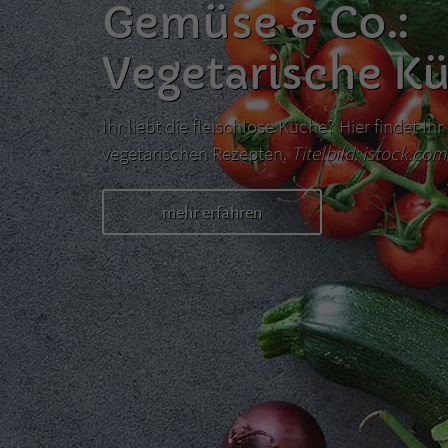
Gemüse & Co.:
Vegetarische K
Ihr liebt die fleischlose Küche? Hier findet I
vegetarischen Rezepten.
Titelbild: istock.co
mehr erfahren