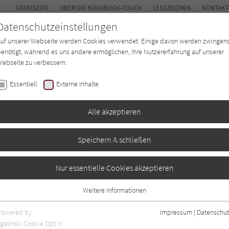
STARTSEITE
ÜBER DIE KOCHBUCH-COUCH
LESEZEICHEN
KONTAKT
Datenschutzeinstellungen
Auf unserer Webseite werden Cookies verwendet. Einige davon werden zwingen
enötigt, während es uns andere ermöglichen, Ihre Nutzererfahrung auf unserer
ebseite zu verbessern.
FORUM
Essentiell
Externe Inhalte
ten
Regionen
Autor*in
Magazin
Alle akzeptieren
Speichern & schließen
Nur essentielle Cookies akzeptieren
Weitere Informationen
Essentiell
Essentielle Cookies werden für grundlegende Funktionen der Webseite
Powered by
Impressum
|
Datenschut
benötigt. Dadurch ist gewährleistet, dass die Webseite einwandfrei
galinski Cookie Opt In