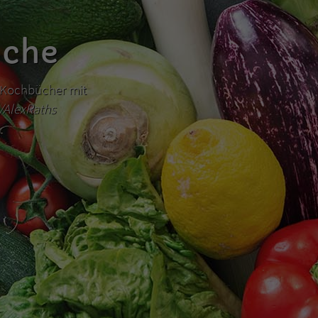
üche
hr Kochbücher mit
m/AlexRaths