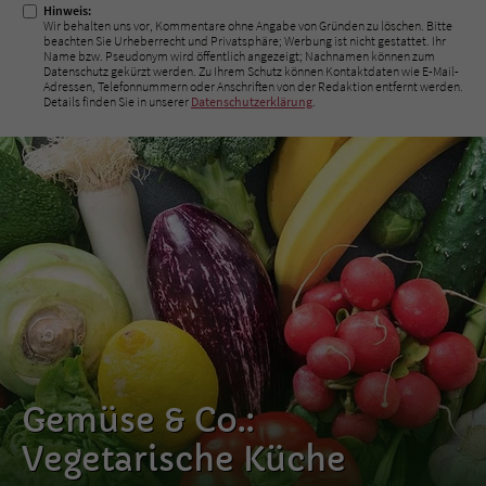
Hinweis:
Wir behalten uns vor, Kommentare ohne Angabe von Gründen zu löschen. Bitte
beachten Sie Urheberrecht und Privatsphäre; Werbung ist nicht gestattet. Ihr
Name bzw. Pseudonym wird öffentlich angezeigt; Nachnamen können zum
Datenschutz gekürzt werden. Zu Ihrem Schutz können Kontaktdaten wie E-Mail-
Adressen, Telefonnummern oder Anschriften von der Redaktion entfernt werden.
Details finden Sie in unserer
Datenschutzerklärung
.
Gemüse & Co.:
Vegetarische Küche