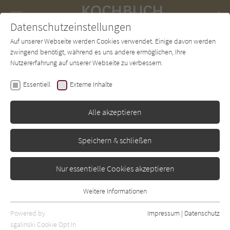
Navigation
Datenschutzeinstellungen
Couch
wechse
Auf unserer Webseite werden Cookies verwendet. Einige davon werden
Forum
Charts
Newsletter
SUCHE
zwingend benötigt, während es uns andere ermöglichen, Ihre
Nutzererfahrung auf unserer Webseite zu verbessern.
Jamie Oliver
Essentiell
Externe Inhalte
Easy Air Fryer
Alle akzeptieren
Dorling Kindersley
Erschienen: Januar 2025
0
Speichern & schließen
Nur essentielle Cookies akzeptieren
Weitere Informationen
Essentiell
Essentielle Cookies werden für grundlegende Funktionen der
Powered by
Impressum
|
Datenschutz
Webseite benötigt. Dadurch ist gewährleistet, dass die Webseite
sgalinski Cookie Opt In