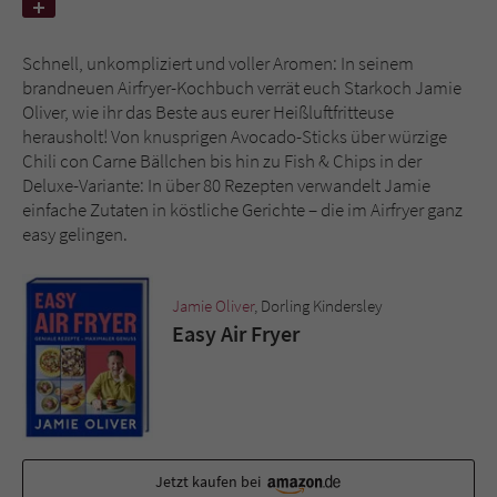
Name
tx_pwcomments_ahash
Schnell, unkompliziert und voller Aromen: In seinem
brandneuen Airfryer-Kochbuch verrät euch Starkoch Jamie
Anbieter
Literatur-Couch Medien GmbH & Co. KG
Oliver, wie ihr das Beste aus eurer Heißluftfritteuse
herausholt! Von knusprigen Avocado-Sticks über würzige
Laufzeit
1 Jahr
Chili con Carne Bällchen bis hin zu Fish & Chips in der
Deluxe-Variante: In über 80 Rezepten verwandelt Jamie
Zweck
Cookie für Kommentare einzelner Buchtitel
einfache Zutaten in köstliche Gerichte – die im Airfryer ganz
easy gelingen.
Name
fe_typo_user
Jamie Oliver
, Dorling Kindersley
Anbieter
Literatur-Couch Medien GmbH & Co. KG
Easy Air Fryer
Laufzeit
Session
Dieses Cookie gewährleistet die
Kommunikation der Webseite mit dem
Zweck
Benutzer. Es wird benötigt um z. B. den
Jetzt kaufen bei