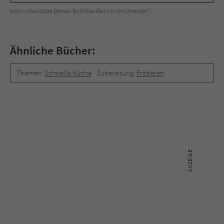
Sicherheitscode des Kontaktformulars zu
oder unterstütze Deinen Buchhändler vor Ort (Anzeige*)
überprüfen.
Ähnliche Bücher:
Themen:
Schnelle Küche
Zubereitung:
Frittieren