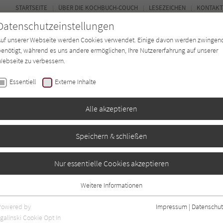
STARTSEITE
ÜBER DIE KOCHBUCH-COUCH
LESEZEICHEN
KONTAKT
Datenschutzeinstellungen
Auf unserer Webseite werden Cookies verwendet. Einige davon werden zwingen
enötigt, während es uns andere ermöglichen, Ihre Nutzererfahrung auf unserer
ebseite zu verbessern.
FORUM
Essentiell
Externe Inhalte
ten
Regionen
Autor*in
Magazin
Alle akzeptieren
Speichern & schließen
 Teatime
Nur essentielle Cookies akzeptieren
Weitere Informationen
Essentiell
Essentielle Cookies werden für grundlegende Funktionen der Webseite
Powered by
Impressum
|
Datenschut
benötigt. Dadurch ist gewährleistet, dass die Webseite einwandfrei
galinski Cookie Opt In