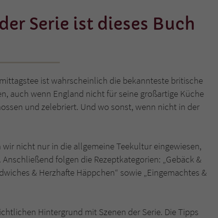
der Serie ist dieses Buch
Name
tx_pwcomments_ahash
Anbieter
Literatur-Couch Medien GmbH & Co. KG
Laufzeit
1 Jahr
ittagstee ist wahrscheinlich die bekannteste britische
Zweck
Cookie für Kommentare einzelner Buchtitel
en, auch wenn England nicht für seine großartige Küche
nossen und zelebriert. Und wo sonst, wenn nicht in der
Name
fe_typo_user
Anbieter
Literatur-Couch Medien GmbH & Co. KG
wir nicht nur in die allgemeine Teekultur eingewiesen,
. Anschließend folgen die Rezeptkategorien: „Gebäck &
Laufzeit
Session
andwiches & Herzhafte Häppchen“ sowie „Eingemachtes &
Dieses Cookie gewährleistet die Kommunikation der
Webseite mit dem Benutzer. Es wird benötigt um z. B.
Zweck
den Sicherheitscode des Kontaktformulars zu
ichtlichen Hintergrund mit Szenen der Serie. Die Tipps