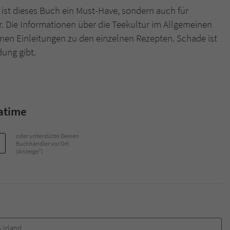
 ist dieses Buch ein Must-Have, sondern auch für
. Die Informationen über die Teekultur im Allgemeinen
einen Einleitungen zu den einzelnen Rezepten. Schade ist
dung gibt.
atime
oder unterstütze Deinen
Buchhändler vor Ort
(Anzeige*)
 Irland