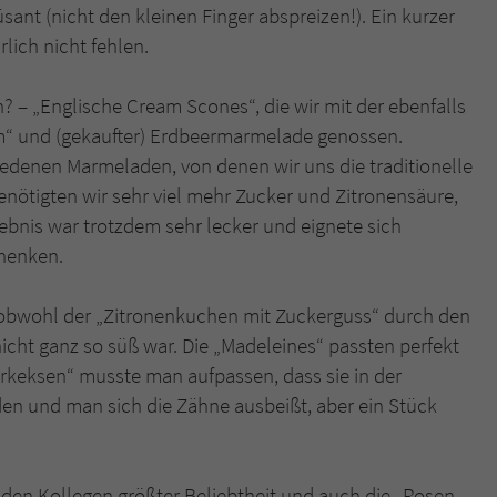
überprüfen.
sant (nicht den kleinen Finger abspreizen!). Ein kurzer
lich nicht fehlen.
in? – „Englische Cream Scones“, die wir mit der ebenfalls
m“ und (gekaufter) Erdbeermarmelade genossen.
hiedenen Marmeladen, von denen wir uns die traditionelle
ötigten wir sehr viel mehr Zucker und Zitronensäure,
ebnis war trotzdem sehr lecker und eignete sich
henken.
, obwohl der „Zitronenkuchen mit Zuckerguss“ durch den
nicht ganz so süß war. Die „Madeleines“ passten perfekt
erkeksen“ musste man aufpassen, dass sie in der
en und man sich die Zähne ausbeißt, aber ein Stück
i den Kollegen größter Beliebtheit und auch die „Rosen-