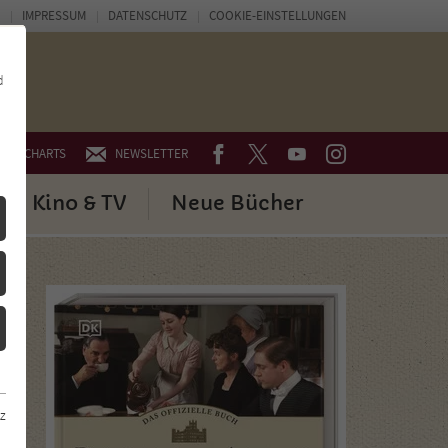
IMPRESSUM
DATENSCHUTZ
COOKIE-EINSTELLUNGEN
d
FACEBOOK
TWITTER
YOUTUBE
INSTAGRAM
CHARTS
NEWSLETTER
Kino & TV
Neue Bücher
z