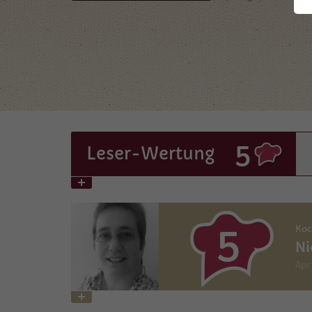
5
Leser
-Wertung
5
Koc
Ni
Apr