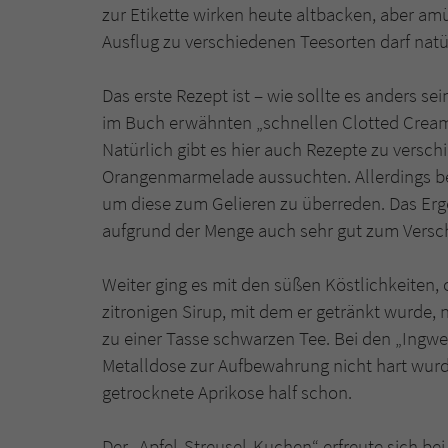
zur Etikette wirken heute altbacken, aber amü
Ausflug zu verschiedenen Teesorten darf natür
Das erste Rezept ist – wie sollte es anders se
im Buch erwähnten „schnellen Clotted Crea
Natürlich gibt es hier auch Rezepte zu versc
Orangenmarmelade aussuchten. Allerdings ben
um diese zum Gelieren zu überreden. Das Erg
aufgrund der Menge auch sehr gut zum Versc
Weiter ging es mit den süßen Köstlichkeiten
zitronigen Sirup, mit dem er getränkt wurde, 
zu einer Tasse schwarzen Tee. Bei den „Ingw
Metalldose zur Aufbewahrung nicht hart wurd
getrocknete Aprikose half schon.
Der „Apfel-Streusel-Kuchen“ erfreute sich be