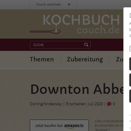
Couch wechseln
b
W
Themen
Zubereitung
Zuta
Downton Abbey
Dorling Kindersley
Erschienen: Juli 2020
0
oder unterstütze Deinen
Jetzt kaufen bei
Buchhändler vor Ort
s
(Anzeige*)