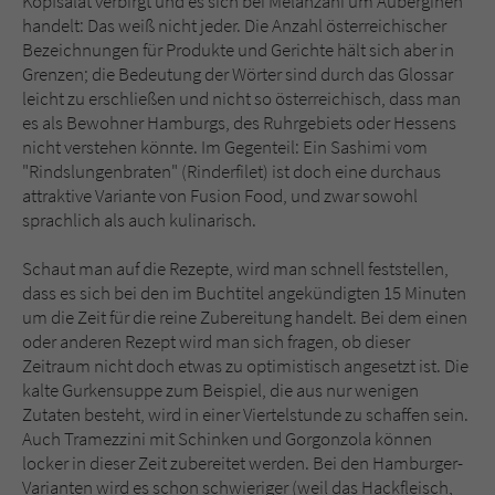
Kopfsalat verbirgt und es sich bei Melanzani um Auberginen
handelt: Das weiß nicht jeder. Die Anzahl österreichischer
Bezeichnungen für Produkte und Gerichte hält sich aber in
Grenzen; die Bedeutung der Wörter sind durch das Glossar
leicht zu erschließen und nicht so österreichisch, dass man
es als Bewohner Hamburgs, des Ruhrgebiets oder Hessens
nicht verstehen könnte. Im Gegenteil: Ein Sashimi vom
"Rindslungenbraten" (Rinderfilet) ist doch eine durchaus
attraktive Variante von Fusion Food, und zwar sowohl
sprachlich als auch kulinarisch.
Schaut man auf die Rezepte, wird man schnell feststellen,
dass es sich bei den im Buchtitel angekündigten 15 Minuten
um die Zeit für die reine Zubereitung handelt. Bei dem einen
oder anderen Rezept wird man sich fragen, ob dieser
Zeitraum nicht doch etwas zu optimistisch angesetzt ist. Die
kalte Gurkensuppe zum Beispiel, die aus nur wenigen
Zutaten besteht, wird in einer Viertelstunde zu schaffen sein.
Auch Tramezzini mit Schinken und Gorgonzola können
locker in dieser Zeit zubereitet werden. Bei den Hamburger-
Varianten wird es schon schwieriger (weil das Hackfleisch,