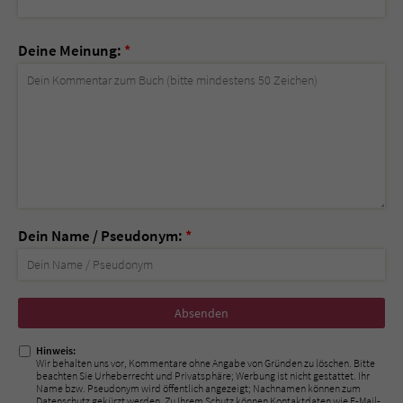
Deine Meinung:
*
Dein Name / Pseudonym:
*
Nicht
ausfüllen!
Hinweis:
Wir behalten uns vor, Kommentare ohne Angabe von Gründen zu löschen. Bitte
beachten Sie Urheberrecht und Privatsphäre; Werbung ist nicht gestattet. Ihr
Name bzw. Pseudonym wird öffentlich angezeigt; Nachnamen können zum
Datenschutz gekürzt werden. Zu Ihrem Schutz können Kontaktdaten wie E-Mail-