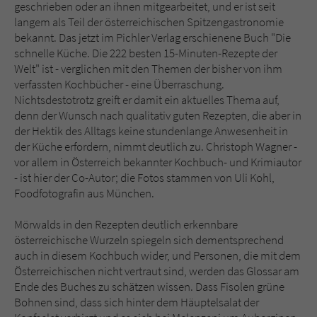
Sicherheitscode des Kontaktformulars zu
geschrieben oder an ihnen mitgearbeitet, und er ist seit
überprüfen.
langem als Teil der österreichischen Spitzengastronomie
bekannt. Das jetzt im Pichler Verlag erschienene Buch "Die
schnelle Küche. Die 222 besten 15-Minuten-Rezepte der
Welt" ist - verglichen mit den Themen der bisher von ihm
verfassten Kochbücher - eine Überraschung.
Nichtsdestotrotz greift er damit ein aktuelles Thema auf,
denn der Wunsch nach qualitativ guten Rezepten, die aber in
der Hektik des Alltags keine stundenlange Anwesenheit in
der Küche erfordern, nimmt deutlich zu. Christoph Wagner -
vor allem in Österreich bekannter Kochbuch- und Krimiautor
- ist hier der Co-Autor; die Fotos stammen von Uli Kohl,
Foodfotografin aus München.
Mörwalds in den Rezepten deutlich erkennbare
österreichische Wurzeln spiegeln sich dementsprechend
auch in diesem Kochbuch wider, und Personen, die mit dem
Österreichischen nicht vertraut sind, werden das Glossar am
Ende des Buches zu schätzen wissen. Dass Fisolen grüne
Bohnen sind, dass sich hinter dem Häuptelsalat der