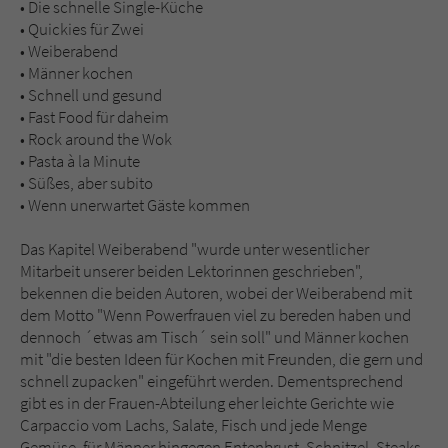
• Die schnelle Single-Küche
• Quickies für Zwei
• Weiberabend
• Männer kochen
• Schnell und gesund
• Fast Food für daheim
• Rock around the Wok
• Pasta à la Minute
• Süßes, aber subito
• Wenn unerwartet Gäste kommen
Das Kapitel Weiberabend "wurde unter wesentlicher
Mitarbeit unserer beiden Lektorinnen geschrieben",
bekennen die beiden Autoren, wobei der Weiberabend mit
dem Motto "Wenn Powerfrauen viel zu bereden haben und
dennoch ´etwas am Tisch´ sein soll" und Männer kochen
mit "die besten Ideen für Kochen mit Freunden, die gern und
schnell zupacken" eingeführt werden. Dementsprechend
gibt es in der Frauen-Abteilung eher leichte Gerichte wie
Carpaccio vom Lachs, Salate, Fisch und jede Menge
Gemüse, für Männer hingegen Entenbrust, Schnitzel, Steaks