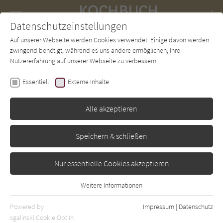
Navigation
Datenschutzeinstellungen
Couch
wechse
Auf unserer Webseite werden Cookies verwendet. Einige davon werden
Forum
Charts
Newsletter
SUCHE
zwingend benötigt, während es uns andere ermöglichen, Ihre
Nutzererfahrung auf unserer Webseite zu verbessern.
Christoph Wagner
Essentiell
Externe Inhalte
Die schnelle Küche: Die
222 besten 15-Minuten-
Alle akzeptieren
Rezepte
Speichern & schließen
Pichler
Erschienen: Januar 2010
Bibliogr. Angaben
0
Nur essentielle Cookies akzeptieren
Weitere Informationen
Essentiell
Essentielle Cookies werden für grundlegende Funktionen der
Powered by
Impressum
|
Datenschutz
Webseite benötigt. Dadurch ist gewährleistet, dass die Webseite
sgalinski Cookie Opt In