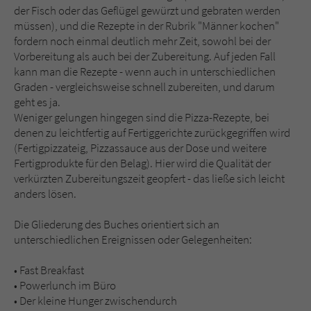
der Fisch oder das Geflügel gewürzt und gebraten werden
müssen), und die Rezepte in der Rubrik "Männer kochen"
fordern noch einmal deutlich mehr Zeit, sowohl bei der
Vorbereitung als auch bei der Zubereitung. Auf jeden Fall
kann man die Rezepte - wenn auch in unterschiedlichen
Graden - vergleichsweise schnell zubereiten, und darum
geht es ja.
Weniger gelungen hingegen sind die Pizza-Rezepte, bei
denen zu leichtfertig auf Fertiggerichte zurückgegriffen wird
(Fertigpizzateig, Pizzassauce aus der Dose und weitere
Fertigprodukte für den Belag). Hier wird die Qualität der
verkürzten Zubereitungszeit geopfert - das ließe sich leicht
anders lösen.
Die Gliederung des Buches orientiert sich an
unterschiedlichen Ereignissen oder Gelegenheiten:
• Fast Breakfast
• Powerlunch im Büro
• Der kleine Hunger zwischendurch