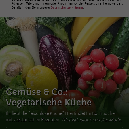
Adressen, Telefonnummern oder Anschriften von der Redaktion entfernt werden.
Details finden Sie in unserer
Datenschutzerklärung
.
Gemüse & Co.:
Vegetarische Küche
Ihr liebt die fleischlose Küche? Hier findet Ihr Kochbücher
mit vegetarischen Rezepten.
Titelbild: istock.com/AlexRaths