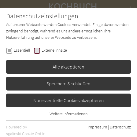
Navigation
Datenschutzeinstellungen
Couch
wechse
Auf unserer Webseite werden Cookies verwendet. Einige davon werden
Forum
Charts
Newsletter
SUCHE
zwingend benötigt, während es uns andere ermöglichen, Ihre
Nutzererfahrung auf unserer Webseite zu verbessern.
Sarah Wiener
Essentiell
Externe Inhalte
Die kulinarischen
Abenteuer der Sarah
Alle akzeptieren
Wiener in Großbritannien
Speichern & schließen
Edel
Erschienen: Januar 2012
0
Nur essentielle Cookies akzeptieren
Weitere Informationen
Essentiell
Essentielle Cookies werden für grundlegende Funktionen der
Powered by
Impressum
|
Datenschutz
Webseite benötigt. Dadurch ist gewährleistet, dass die Webseite
sgalinski Cookie Opt In