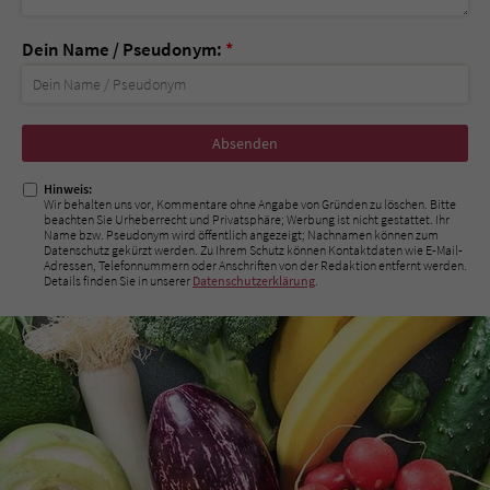
Dein Name / Pseudonym:
*
Nicht
ausfüllen!
Hinweis:
Wir behalten uns vor, Kommentare ohne Angabe von Gründen zu löschen. Bitte
beachten Sie Urheberrecht und Privatsphäre; Werbung ist nicht gestattet. Ihr
Name bzw. Pseudonym wird öffentlich angezeigt; Nachnamen können zum
Datenschutz gekürzt werden. Zu Ihrem Schutz können Kontaktdaten wie E-Mail-
Adressen, Telefonnummern oder Anschriften von der Redaktion entfernt werden.
Details finden Sie in unserer
Datenschutzerklärung
.