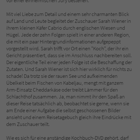
vor einer einheimischen Jury bestehen.
Mit viel Liebe zum Detail und einem sehr charmanten Blick
auf Land und Leute begleitet der Zuschauer Sarah Wiener in
ihrem kleinen Käfer Cabrio durch englischen Wiesen und
Hügel. Jede der zehn Folgen spielt in einer anderen Region,
die mit ein paar Hintergrundinformationen aufgepeppt
vorgestellt wird. Sarah trifft vor Ort einen "Koch", der ihr ein
Gericht präsentiert, dass sie im Anschluss nachbereiten soll.
Der eigentliche Teil einer jeden Folge ist die Beschaffung der
Zutaten. Und Sarah Wiener ist sich hier wirklich für nichts zu
schade! Da trotz sie der rauen See und aufkeimenden
Übelkeit beim Fischen von Kabeljau, mengt mit ganzem
Arm-Einsatz Cheddarkäse oder treibt Lämmer für den
Schlachthof zusammen. Ja, man nimmt ihr den Spaß an
dieser Reise tatsächlich ab, beobachtet sie gerne, wenn sie
am Ende einer Aufgabe die selbst geschossenen Bilder
ansieht und einem Reisetagebuch gleich ihre Eindrücke mit
dem Zuschauer teilt.
Wie es sich für eine anständige Kochbuch-DVD gehört, darf