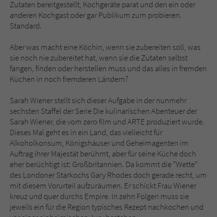
Sicherheitscode des Kontaktformulars zu
Zutaten bereitgestellt, Kochgeräte parat und den ein oder
überprüfen.
anderen Kochgast oder gar Publikum zum probieren.
Standard.
Aber was macht eine Köchin, wenn sie zubereiten soll, was
sie noch nie zubereitet hat, wenn sie die Zutaten selbst
fangen, finden oder herstellen muss und das alles in fremden
Küchen in noch fremderen Ländern?
Sarah Wiener stellt sich dieser Aufgabe in der nunmehr
sechsten Staffel der Serie Die kulinarischen Abenteuer der
Sarah Wiener, die vom zero film und ARTE produziert wurde.
Dieses Mal geht es in ein Land, das vielleicht für
Alkoholkonsum, Königshäuser und Geheimagenten im
Auftrag ihrer Majestät berühmt, aber für seine Küche doch
eher berüchtigt ist: Großbritannien. Da kommt die "Wette"
des Londoner Starkochs Gary Rhodes doch gerade recht, um
mit diesem Vorurteil aufzuräumen. Er schickt Frau Wiener
kreuz und quer durchs Empire. In zehn Folgen muss sie
jeweils ein für die Region typisches Rezept nachkochen und