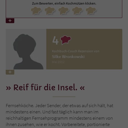
Zum Bewerten, einfach Kochmützen klicken.
Name
tx_pwcomments_ahash
Anbieter
Literatur-Couch Medien GmbH & Co. KG
4
Laufzeit
1 Jahr
Kochbuch-Couch Rezension von
Zweck
Cookie für Kommentare einzelner Buchtitel
Silke Wronkowski
Mai 2012
Name
fe_typo_user
Anbieter
Literatur-Couch Medien GmbH & Co. KG
Reif für die Insel.
Laufzeit
Session
Fernsehköche. Jeder Sender, der etwas auf sich hält, hat
Dieses Cookie gewährleistet die
mindestens einen. Und fast täglich kann man im
Kommunikation der Webseite mit dem
reichhaltigen Fernsehprogramm mindestens einem von
Zweck
Benutzer. Es wird benötigt um z. B. den
ihnen zusehen, wie er kocht. Vorbereitete, portionierte